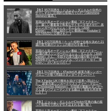
【歌】95万回再生！ジョシュ・ダニエルが自然の
中でしずかに圧倒的な歌唱力で心打つSkimming
Stonesが最高！
英国の人気オーディション番組「Xファクター」
で、厳しい審査員で有名なサイモンを涙させた、黒
人シンガーのジョシュ・ダニエル（Josh
Daniel）。 今回ご紹介したい動画は、Youtubeで
2017/05/22に公開され […]
【歌】120万回再生！たった40秒で合格を決めた21
歳の実力派のジョシュの歌が心を貫く！
英国の人気オーディション番組「Xファクター」。
21歳の黒人シンガーのジョシュ・ダニエル（Josh
Daniel）さん。 今回その実力派の彼が歌うのは、
2009年デビュー・シングル「ワッチャ・セイ、僕
のせい」がいきなりの […]
【歌】51万回再生！XFactorUK 超実力派シンガー
マロニーが歌うR&Bスタンダードナンバー！
The X Factor UKで脚光を浴びて世界へ羽ばたい
た、 超実力派シンガークリストファー・マロニー
（Christopher Maloney） 今回彼が素敵なダンサー
さん達とパフォーマンスする曲は！ 現在も尚非常
に人 […]
【歌】ジョシュ・ダニエルがClockが圧巻の魂の籠
った歌唱力で思わず引き込まれる凄い歌！
英国の人気オーディション番組「Xファクター」