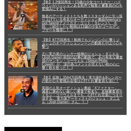
【歌】1.2憶回再生！13歳の少女コートニー・ハド
ウィンがパッションある歌声で観客と審査員の心を
鷲掴みにする！
無名のアーティストたちを数々スターダムに引っ張
り上げている有名なオーディション番組America’s
Got Talent(アメリカズ・ゴット・タレント)。 今
回、ご紹介したい動画は13歳の少女がゴールデン
ブザーを獲得し […]
【歌】87万回再生！動画でもジンジン心に響くジ
ョシュのオーディションシーンの動画もやはり心を
撃つ
正に実力派のシンガー候補のジョシュ・ダニエル
(Josh Danie) 前回の記事の動画で、あの有名な審査
員のサンモン・コーウェル（Simon Philip
Cowell）が、涙の為コメントが言えない程の心に
響く歌を歌った […]
【歌】拡散し3564万回再生！実力派R＆Bシンガー
の歌が心を鷲掴み会場は心打たれ審査員も涙に！
英国の人気オーディション番組「Xファクター」。
滅多に褒めない厳しい審査で有名な、名物審査員サ
イモン・コーウェルまでも、心打たれ言葉につまり
涙する。 実力派アーティストのジョシュ・ダニエ
ル（Josh Daniel）さん。 […]