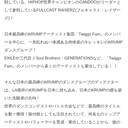
戦している、HIPHOP世界チャンピオンのCANDOOがリーダーと
して参戦しているFULLCAST RAISERZ(フルキャスト・レイザー
ズ)！
日本最高峰のKRUMPアーティスト集団「Twiggz Fam」のメンバ
ーを中心に、一糸乱れぬ一体感ある肉体派のキレッキレのKRUMP
ダンスグループ！
EXILEや三代目 J Soul Brothers・GENERATIONSなど、「Twiggz
Fam」のメンバーから多くのアーティストも輩出している！ ！
そんな日本の最高峰のKRUMPのダンスグループのディテクター
は、LA発祥のKRUMPを日本に持ち込み、日本のKRUMPの礎を築
いた先駆者のJUN！
世界のダンスコンテストやバトル大会などで、最高峰のタイトル
を数々獲得！振付師としても注目されていて、何名ものトップア
ーティストやパフォーマーを育成・輩出していることから、彼の