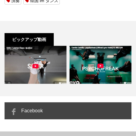
演奏
韓国 im ダンス
ピックアップ動画
Juhwi「Safer」力まず揺れるだけ
カミラ・カベロ「psychofreak」
Facebook
でかっこよくなれ…
重力を無視した映…