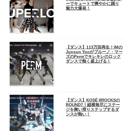
ーでキュートで爽やかに踊り
魅力大爆発！
【ダンス】113万回再生！IMの
Junsun Yooがブルーノ・マー
ズのPermでキレキレのロック
ダンスで熱く盛上げる！
【ダンス】KOSÉ 8ROCKSの
ROUND7！縦横無尽にステー
ジを舞い滑りステップするダ
ンスが熱い！