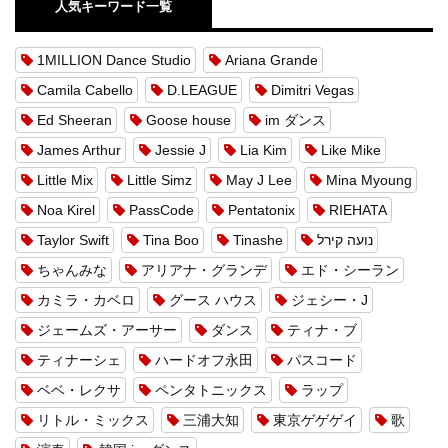
人気キーワード一覧
1MILLION Dance Studio
Ariana Grande
Camila Cabello
D.LEAGUE
Dimitri Vegas
Ed Sheeran
Goose house
im ダンス
James Arthur
Jessie J
Lia Kim
Like Mike
Little Mix
Little Simz
May J Lee
Mina Myoung
Noa Kirel
PassCode
Pentatonix
RIEHATA
Taylor Swift
Tina Boo
Tinashe
נועה קירל
ちゃんみな
アリアナ・グランデ
エド・シーラン
カミラ・カベロ
グース ハウス
ジェシー・J
ジェームズ・アーサー
ダンス
ティナ・ブ
ティナーシェ
ハードオフ永田
パスコード
ベベ・レクサ
ペンタトニックス
ラップ
リトル・ミックス
三浦大知
東京ゲゲゲイ
歌