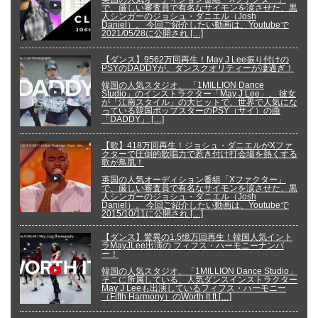
で、厳しい審査員で有名なサイモンを涙させた、黒
人シンガーのジョシュ・ダニエル（Josh
Daniel）。 今回ご紹介したい動画は、Youtubeで
2021/05/28に公開され […]
【ダンス】9562万回再生！May J Lee振り付けの
PSYのDADDYが、ダンスクオリティーが凄過ぎ！
韓国の人気スタジオ、 「1MILLION Dance
Studio」のインストラクター「May J Lee」。 彼女
が「江南スタイル」の大ヒットで、世界で人気にな
っている韓国ポップスターのPSY（サイ）の曲
「DADDY」 […]
【歌】418万回再生！ジョシュ・ダニエルがXファ
クターで圧倒的歌唱力で惹き付け打会場を熱くする
歌が鳥肌！
英国の人気オーディション番組「Xファクター」
で、厳しい審査員で有名なサイモンを涙させた、黒
人シンガーのジョシュ・ダニエル（Josh
Daniel）。 今回ご紹介したい動画は、Youtubeで
2015/10/11に公開され […]
【ダンス】驚異の1.5憶万回再生！韓国人気イント
ラMayJLee出演の フィフス・ハーモニーナンバ
ー！
韓国の人気スタジオ、「1MILLION Dance Studio」
そこに所属している、人気ダンスインストラクター
May J Leeも出演しているフィフス・ハーモニー
（Fifth Harmony）のWorth It ft […]