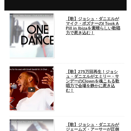
【歌】ジョシュ・ダニエルが
マイク・ポズナーのI Took A
Pill in Ibizaを素晴らしい歌唱
力で惹き込む！
【歌】275万回再生！ジョシ
ュ・ダニエルがエミリー・サ
ンデーのClownを魂こもる歌
唱力で会場を静かに惹き込
む！
【歌】ジョシュ・ダニエルが
ジェームズ・アーサーが圧倒