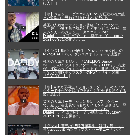
に人 […]
【歌】ジョシュ・ダニエルがClockが圧巻の魂の籠
った歌唱力で思わず引き込まれる凄い歌！
英国の人気オーディション番組「Xファクター」
で、厳しい審査員で有名なサイモンを涙させた、黒
人シンガーのジョシュ・ダニエル（Josh
Daniel）。 今回ご紹介したい動画は、Youtubeで
2021/05/28に公開され […]
【ダンス】9562万回再生！May J Lee振り付けの
PSYのDADDYが、ダンスクオリティーが凄過ぎ！
韓国の人気スタジオ、 「1MILLION Dance
Studio」のインストラクター「May J Lee」。 彼女
が「江南スタイル」の大ヒットで、世界で人気にな
っている韓国ポップスターのPSY（サイ）の曲
「DADDY」 […]
【歌】418万回再生！ジョシュ・ダニエルがXファ
クターで圧倒的歌唱力で惹き付け打会場を熱くする
歌が鳥肌！
英国の人気オーディション番組「Xファクター」
で、厳しい審査員で有名なサイモンを涙させた、黒
人シンガーのジョシュ・ダニエル（Josh
Daniel）。 今回ご紹介したい動画は、Youtubeで
2015/10/11に公開され […]
【ダンス】驚異の1.5憶万回再生！韓国人気イント
ラMayJLee出演の フィフス・ハーモニーナンバ
ー！