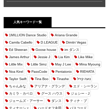
人気キーワード一覧
1MILLION Dance Studio
Ariana Grande
Camila Cabello
D.LEAGUE
Dimitri Vegas
Ed Sheeran
Goose house
im ダンス
James Arthur
Jessie J
Lia Kim
Like Mike
Little Mix
Little Simz
May J Lee
Mina Myoung
Noa Kirel
PassCode
Pentatonix
RIEHATA
Taylor Swift
Tina Boo
Tinashe
נועה קירל
ちゃんみな
アリアナ・グランデ
エド・シーラン
カミラ・カベロ
グース ハウス
ジェシー・J
ジェームズ・アーサー
ダンス
ティナ・ブ
ティナーシェ
ハードオフ永田
パスコード