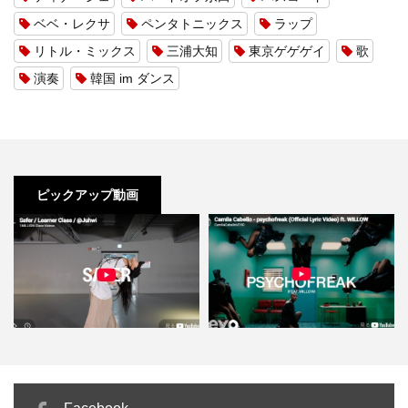
ベベ・レクサ
ペンタトニックス
ラップ
リトル・ミックス
三浦大知
東京ゲゲゲイ
歌
演奏
韓国 im ダンス
ピックアップ動画
Safer」力まず揺れるだけ
カミラ・カベロ「psychofreak」
Jane Kim「