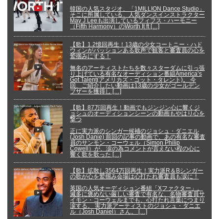
韓国の人気スタジオ、「1MILLION Dance Studio」
そこに所属している、人気ダンスインストラクター
May J Leeも出演しているフィフス・ハーモニー
（Fifth Harmony）のWorth It ft […]
【歌】1.2憶回再生！13歳の少女コートニー・ハド
ウィンがパッションある歌声で観客と審査員の心を
鷲掴みにする！
無名のアーティストたちを数々スターダムに引っ張
り上げている有名なオーディション番組America’s
Got Talent(アメリカズ・ゴット・タレント)。 今
回、ご紹介したい動画は13歳の少女がゴールデン
ブザーを獲得し […]
【歌】87万回再生！動画でもジンジン心に響くジ
ョシュのオーディションシーンの動画もやはり心を
撃つ
正に実力派のシンガー候補のジョシュ・ダニエル
(Josh Danie) 前回の記事の動画で、あの有名な審査
員のサンモン・コーウェル（Simon Philip
Cowell）が、涙の為コメントが言えない程の心に
響く歌を歌った […]
【歌】拡散し3564万回再生！実力派R＆Bシンガー
の歌が心を鷲掴み会場は心打たれ審査員も涙に！
英国の人気オーディション番組「Xファクター」。
滅多に褒めない厳しい審査で有名な、名物審査員サ
イモン・コーウェルまでも、心打たれ言葉につまり
涙する。 実力派アーティストのジョシュ・ダニエ
ル（Josh Daniel）さん。 […]