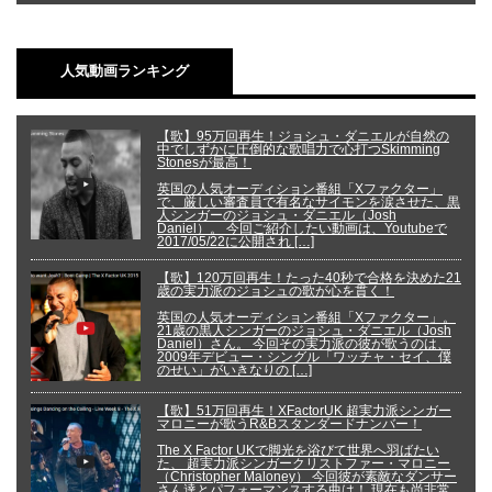
人気動画ランキング
【歌】95万回再生！ジョシュ・ダニエルが自然の
中でしずかに圧倒的な歌唱力で心打つSkimming
Stonesが最高！
英国の人気オーディション番組「Xファクター」
で、厳しい審査員で有名なサイモンを涙させた、黒
人シンガーのジョシュ・ダニエル（Josh
Daniel）。 今回ご紹介したい動画は、Youtubeで
2017/05/22に公開され […]
【歌】120万回再生！たった40秒で合格を決めた21
歳の実力派のジョシュの歌が心を貫く！
英国の人気オーディション番組「Xファクター」。
21歳の黒人シンガーのジョシュ・ダニエル（Josh
Daniel）さん。 今回その実力派の彼が歌うのは、
2009年デビュー・シングル「ワッチャ・セイ、僕
のせい」がいきなりの […]
【歌】51万回再生！XFactorUK 超実力派シンガー
マロニーが歌うR&Bスタンダードナンバー！
The X Factor UKで脚光を浴びて世界へ羽ばたい
た、 超実力派シンガークリストファー・マロニー
（Christopher Maloney） 今回彼が素敵なダンサー
さん達とパフォーマンスする曲は！ 現在も尚非常