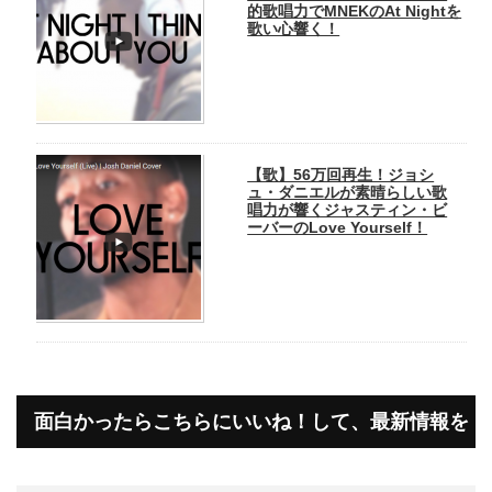
的歌唱力でMNEKのAt Nightを
歌い心響く！
【歌】56万回再生！ジョシ
ュ・ダニエルが素晴らしい歌
唱力が響くジャスティン・ビ
ーバーのLove Yourself！
面白かったらこちらにいいね！して、最新情報を
受け取って下さいね！