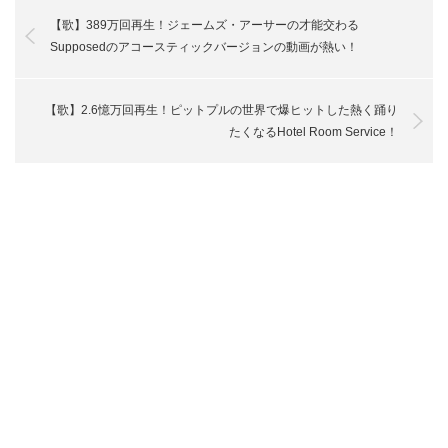
【歌】389万回再生！ジェームズ・アーサーの才能交わる
Supposedのアコースティックバージョンの動画が熱い！
【歌】2.6憶万回再生！ピットプルの世界で爆ヒットした熱く踊り
たくなるHotel Room Service！