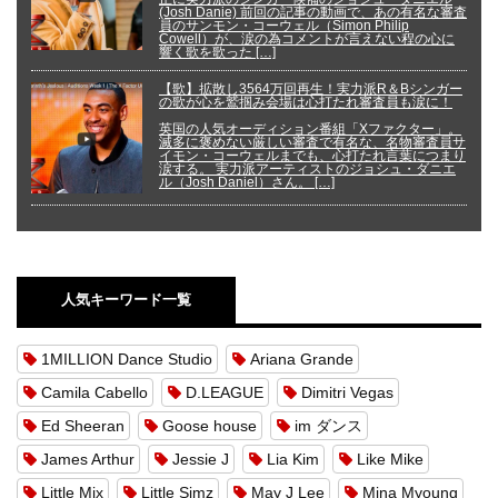
(Josh Danie) 前回の記事の動画で、あの有名な審査
員のサンモン・コーウェル（Simon Philip
Cowell）が、涙の為コメントが言えない程の心に
響く歌を歌った […]
【歌】拡散し3564万回再生！実力派R＆Bシンガー
の歌が心を鷲掴み会場は心打たれ審査員も涙に！
英国の人気オーディション番組「Xファクター」。
滅多に褒めない厳しい審査で有名な、名物審査員サ
イモン・コーウェルまでも、心打たれ言葉につまり
涙する。 実力派アーティストのジョシュ・ダニエ
ル（Josh Daniel）さん。 […]
人気キーワード一覧
1MILLION Dance Studio
Ariana Grande
Camila Cabello
D.LEAGUE
Dimitri Vegas
Ed Sheeran
Goose house
im ダンス
James Arthur
Jessie J
Lia Kim
Like Mike
Little Mix
Little Simz
May J Lee
Mina Myoung