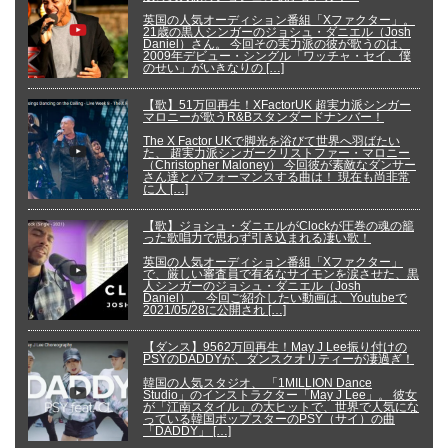
英国の人気オーディション番組「Xファクター」。
21歳の黒人シンガーのジョシュ・ダニエル（Josh
Daniel）さん。 今回その実力派の彼が歌うのは、
2009年デビュー・シングル「ワッチャ・セイ、僕
のせい」がいきなりの […]
【歌】51万回再生！XFactorUK 超実力派シンガー
マロニーが歌うR&Bスタンダードナンバー！
The X Factor UKで脚光を浴びて世界へ羽ばたい
た、 超実力派シンガークリストファー・マロニー
（Christopher Maloney） 今回彼が素敵なダンサー
さん達とパフォーマンスする曲は！ 現在も尚非常
に人 […]
【歌】ジョシュ・ダニエルがClockが圧巻の魂の籠
った歌唱力で思わず引き込まれる凄い歌！
英国の人気オーディション番組「Xファクター」
で、厳しい審査員で有名なサイモンを涙させた、黒
人シンガーのジョシュ・ダニエル（Josh
Daniel）。 今回ご紹介したい動画は、Youtubeで
2021/05/28に公開され […]
【ダンス】9562万回再生！May J Lee振り付けの
PSYのDADDYが、ダンスクオリティーが凄過ぎ！
韓国の人気スタジオ、 「1MILLION Dance
Studio」のインストラクター「May J Lee」。 彼女
が「江南スタイル」の大ヒットで、世界で人気にな
っている韓国ポップスターのPSY（サイ）の曲
「DADDY」 […]