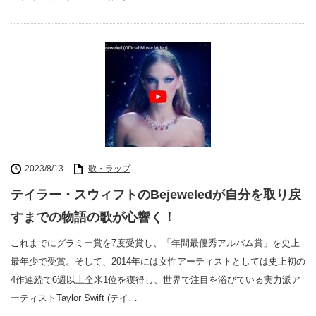
2023/8/13
歌・ラップ
テイラー・スウィフトのBejeweledが自分を取り戻
すまでの物語の歌が心響く！
これまでにグラミー賞を7度受賞し、「年間最優秀アルバム賞」を史上
最年少で受賞。そして、2014年には女性アーティストとしては史上初の
4作連続で6週以上全米1位を獲得し、世界で注目を浴びている実力派ア
ーティストTaylor Swift (テイ…