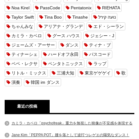
Noa Kirel
PassCode
Pentatonix
RIEHATA
Taylor Swift
Tina Boo
Tinashe
נועה קירל
ちゃんみな
アリアナ・グランデ
エド・シーラン
カミラ・カベロ
グース ハウス
ジェシー・J
ジェームズ・アーサー
ダンス
ティナ・ブ
ティナーシェ
ハードオフ永田
パスコード
ベベ・レクサ
ペンタトニックス
ラップ
リトル・ミックス
三浦大知
東京ゲゲゲイ
歌
演奏
韓国 im ダンス
最近の投稿
カミラ・カベロ「psychofreak」重力を無視した映像が不安感を体現する
Jane Kim「PEPPA POT」腰を落として波打つレゲエの陽気なダンス！