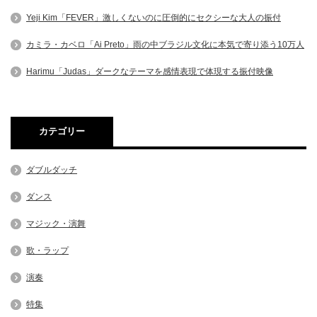
Yeji Kim「FEVER」激しくないのに圧倒的にセクシーな大人の振付
カミラ・カベロ「Ai Preto」雨の中ブラジル文化に本気で寄り添う10万人
Harimu「Judas」ダークなテーマを感情表現で体現する振付映像
カテゴリー
ダブルダッチ
ダンス
マジック・演舞
歌・ラップ
演奏
特集