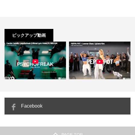
ピックアップ動画
カミラ・カベロ「psychofreak」
Jane Kim「PEPPA POT」腰を落
Facebook
重力を無視した映…
として波打つ…
PAGE TOP