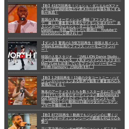
【歌】418万回再生！ジョシュ・ダニエルがXファ
クターで圧倒的歌唱力で惹き付け打会場を熱くする
歌が鳥肌！
英国の人気オーディション番組「Xファクター」
で、厳しい審査員で有名なサイモンを涙させた、黒
人シンガーのジョシュ・ダニエル（Josh
Daniel）。 今回ご紹介したい動画は、Youtubeで
2015/10/11に公開され […]
【ダンス】驚異の1.5憶万回再生！韓国人気イント
ラMayJLee出演の フィフス・ハーモニーナンバ
ー！
韓国の人気スタジオ、「1MILLION Dance Studio」
そこに所属している、人気ダンスインストラクター
May J Leeも出演しているフィフス・ハーモニー
（Fifth Harmony）のWorth It ft […]
【歌】1.2憶回再生！13歳の少女コートニー・ハド
ウィンがパッションある歌声で観客と審査員の心を
鷲掴みにする！
無名のアーティストたちを数々スターダムに引っ張
り上げている有名なオーディション番組America’s
Got Talent(アメリカズ・ゴット・タレント)。 今
回、ご紹介したい動画は13歳の少女がゴールデン
ブザーを獲得し […]
【歌】87万回再生！動画でもジンジン心に響くジ
ョシュのオーディションシーンの動画もやはり心を
撃つ
正に実力派のシンガー候補のジョシュ・ダニエル