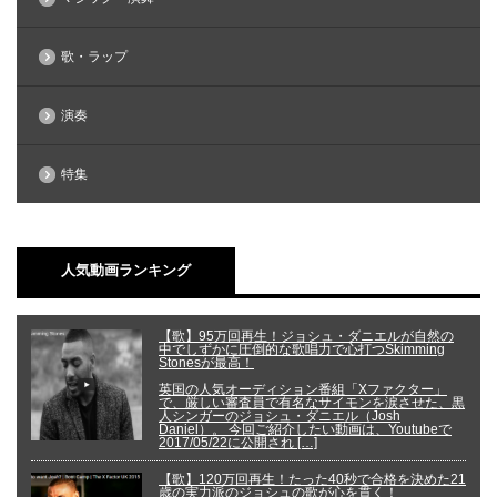
歌・ラップ
演奏
特集
人気動画ランキング
【歌】95万回再生！ジョシュ・ダニエルが自然の
中でしずかに圧倒的な歌唱力で心打つSkimming
Stonesが最高！
英国の人気オーディション番組「Xファクター」
で、厳しい審査員で有名なサイモンを涙させた、黒
人シンガーのジョシュ・ダニエル（Josh
Daniel）。 今回ご紹介したい動画は、Youtubeで
2017/05/22に公開され […]
【歌】120万回再生！たった40秒で合格を決めた21
歳の実力派のジョシュの歌が心を貫く！