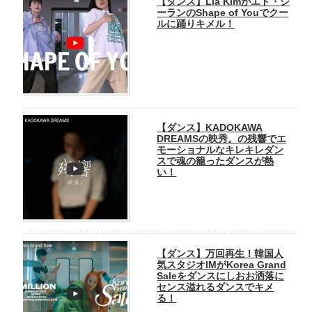
【ダンス】Lia Kimがエド・シ
ーランのShape of Youでクー
ルに踊りキメル！
【ダンス】KADOKAWA
DREAMSの映秀。の残響でエ
モーショナルなキレキレダン
スで魂の籠ったダンスが熱
い！
【ダンス】万回再生！韓国人
気スタジオIMがKorea Grand
Saleをダンスにしおお洒落に
センス溢れるダンスでキメ
る！