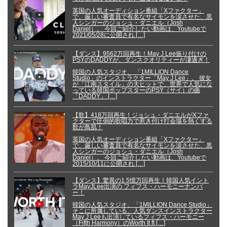
英国の人気オーディション番組「Xファクター」
で、厳しい審査員で有名なサイモンを涙させた、黒
人シンガーのジョシュ・ダニエル（Josh
Daniel）。 今回ご紹介したい動画は、Youtubeで
2021/05/28に公開され […]
【ダンス】9562万回再生！May J Lee振り付けの
PSYのDADDYが、ダンスクオリティーが凄過ぎ！
韓国の人気スタジオ、 「1MILLION Dance
Studio」のインストラクター「May J Lee」。 彼女
が「江南スタイル」の大ヒットで、世界で人気にな
っている韓国ポップスターのPSY（サイ）の曲
「DADDY」 […]
【歌】418万回再生！ジョシュ・ダニエルがXファ
クターで圧倒的歌唱力で惹き付け打会場を熱くする
歌が鳥肌！
英国の人気オーディション番組「Xファクター」
で、厳しい審査員で有名なサイモンを涙させた、黒
人シンガーのジョシュ・ダニエル（Josh
Daniel）。 今回ご紹介したい動画は、Youtubeで
2015/10/11に公開され […]
【ダンス】驚異の1.5憶万回再生！韓国人気イント
ラMayJLee出演の フィフス・ハーモニーナンバ
ー！
韓国の人気スタジオ、「1MILLION Dance Studio」
そこに所属している、人気ダンスインストラクター
May J Leeも出演しているフィフス・ハーモニー
（Fifth Harmony）のWorth It ft […]