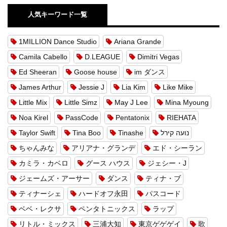
人気キーワード一覧
1MILLION Dance Studio
Ariana Grande
Camila Cabello
D.LEAGUE
Dimitri Vegas
Ed Sheeran
Goose house
im ダンス
James Arthur
Jessie J
Lia Kim
Like Mike
Little Mix
Little Simz
May J Lee
Mina Myoung
Noa Kirel
PassCode
Pentatonix
RIEHATA
Taylor Swift
Tina Boo
Tinashe
נועה קירל
ちゃんみな
アリアナ・グランデ
エド・シーラン
カミラ・カベロ
グース ハウス
ジェシー・J
ジェームズ・アーサー
ダンス
ティナ・ブ
ティナーシェ
ハードオフ永田
パスコード
ベベ・レクサ
ペンタトニックス
ラップ
リトル・ミックス
三浦大知
東京ゲゲゲイ
歌