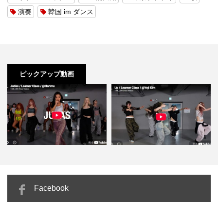
演奏
韓国 im ダンス
ピックアップ動画
Harimu「Judas」ダークなテーマ
Yeji Kim「Up」静止と動きのメリ
Facebook
を感情表現で体現…
ハリが生む圧倒的…