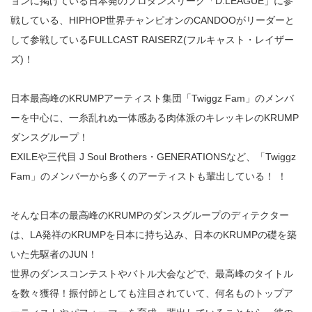
ョンに掲げている日本発のプロダンスリーグ「D.LEAGUE」に参
戦している、HIPHOP世界チャンピオンのCANDOOがリーダーと
して参戦しているFULLCAST RAISERZ(フルキャスト・レイザー
ズ)！
日本最高峰のKRUMPアーティスト集団「Twiggz Fam」のメンバ
ーを中心に、一糸乱れぬ一体感ある肉体派のキレッキレのKRUMP
ダンスグループ！
EXILEや三代目 J Soul Brothers・GENERATIONSなど、「Twiggz
Fam」のメンバーから多くのアーティストも輩出している！ ！
そんな日本の最高峰のKRUMPのダンスグループのディテクター
は、LA発祥のKRUMPを日本に持ち込み、日本のKRUMPの礎を築
いた先駆者のJUN！
世界のダンスコンテストやバトル大会などで、最高峰のタイトル
を数々獲得！振付師としても注目されていて、何名ものトップア