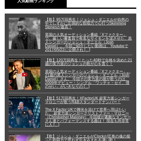
人気動画ランキング
【歌】95万回再生！ジョシュ・ダニエルが自然の
中でしずかに圧倒的な歌唱力で心打つSkimming
Stonesが最高！
英国の人気オーディション番組「Xファクター」
で、厳しい審査員で有名なサイモンを涙させた、黒
人シンガーのジョシュ・ダニエル（Josh
Daniel）。 今回ご紹介したい動画は、Youtubeで
2017/05/22に公開され […]
【歌】120万回再生！たった40秒で合格を決めた21
歳の実力派のジョシュの歌が心を貫く！
英国の人気オーディション番組「Xファクター」。
21歳の黒人シンガーのジョシュ・ダニエル（Josh
Daniel）さん。 今回その実力派の彼が歌うのは、
2009年デビュー・シングル「ワッチャ・セイ、僕
のせい」がいきなりの […]
【歌】51万回再生！XFactorUK 超実力派シンガー
マロニーが歌うR&Bスタンダードナンバー！
The X Factor UKで脚光を浴びて世界へ羽ばたい
た、 超実力派シンガークリストファー・マロニー
（Christopher Maloney） 今回彼が素敵なダンサー
さん達とパフォーマンスする曲は！ 現在も尚非常
に人 […]
【歌】ジョシュ・ダニエルがClockが圧巻の魂の籠
った歌唱力で思わず引き込まれる凄い歌！