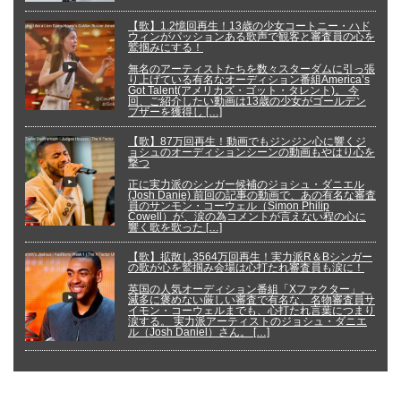
【歌】1.2憶回再生！13歳の少女コートニー・ハド
ウィンがパッションある歌声で観客と審査員の心を
鷲掴みにする！
無名のアーティストたちを数々スターダムに引っ張
り上げている有名なオーディション番組America’s
Got Talent(アメリカズ・ゴット・タレント)。 今
回、ご紹介したい動画は13歳の少女がゴールデン
ブザーを獲得し […]
【歌】87万回再生！動画でもジンジン心に響くジ
ョシュのオーディションシーンの動画もやはり心を
撃つ
正に実力派のシンガー候補のジョシュ・ダニエル
(Josh Danie) 前回の記事の動画で、あの有名な審査
員のサンモン・コーウェル（Simon Philip
Cowell）が、涙の為コメントが言えない程の心に
響く歌を歌った […]
【歌】拡散し3564万回再生！実力派R＆Bシンガー
の歌が心を鷲掴み会場は心打たれ審査員も涙に！
英国の人気オーディション番組「Xファクター」。
滅多に褒めない厳しい審査で有名な、名物審査員サ
イモン・コーウェルまでも、心打たれ言葉につまり
涙する。 実力派アーティストのジョシュ・ダニエ
ル（Josh Daniel）さん。 […]