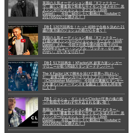
英国の人気オーディション番組「Xファクター」
で、厳しい審査員で有名なサイモンを涙させた、黒
人シンガーのジョシュ・ダニエル（Josh
Daniel）。 今回ご紹介したい動画は、Youtubeで
2017/05/22に公開され […]
【歌】120万回再生！たった40秒で合格を決めた21
歳の実力派のジョシュの歌が心を貫く！
英国の人気オーディション番組「Xファクター」。
21歳の黒人シンガーのジョシュ・ダニエル（Josh
Daniel）さん。 今回その実力派の彼が歌うのは、
2009年デビュー・シングル「ワッチャ・セイ、僕
のせい」がいきなりの […]
【歌】51万回再生！XFactorUK 超実力派シンガー
マロニーが歌うR&Bスタンダードナンバー！
The X Factor UKで脚光を浴びて世界へ羽ばたい
た、 超実力派シンガークリストファー・マロニー
（Christopher Maloney） 今回彼が素敵なダンサー
さん達とパフォーマンスする曲は！ 現在も尚非常
に人 […]
【歌】ジョシュ・ダニエルがClockが圧巻の魂の籠
った歌唱力で思わず引き込まれる凄い歌！
英国の人気オーディション番組「Xファクター」
で、厳しい審査員で有名なサイモンを涙させた、黒
人シンガーのジョシュ・ダニエル（Josh
Daniel）。 今回ご紹介したい動画は、Youtubeで
2021/05/28に公開され […]