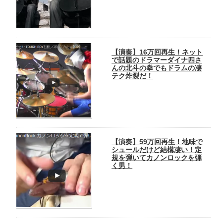
【演奏】16万回再生！ネット
で話題のドラマーダイナ四さ
んの北斗の拳でもドラムの凄
テク炸裂だ！
【演奏】59万回再生！地味で
シュールだけど結構凄い！定
規を弾いてカノンロックを弾
く男！