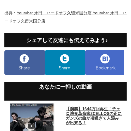
出典：
Youtube: 永田 ハードオフ久留米国分店 Youtube: 永田 ハ
ードオフ久留米国分店
シェアして友達にも伝えてみよう♪
あなたに一押しの動画
【演奏】1644万回再生！チェ
ロ演奏革命家2CELLOSの正に
ガンズの曲が凄過ぎて人混み
が出来る！