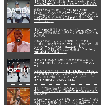
【ダンス】9562万回再生！May J Lee振り付けの
PSYのDADDYが、ダンスクオリティーが凄過ぎ！
韓国の人気スタジオ、 「1MILLION Dance
Studio」のインストラクター「May J Lee」。 彼女
が「江南スタイル」の大ヒットで、世界で人気にな
っている韓国ポップスターのPSY（サイ）の曲
「DADDY」 […]
【歌】418万回再生！ジョシュ・ダニエルがXファ
クターで圧倒的歌唱力で惹き付け打会場を熱くする
歌が鳥肌！
英国の人気オーディション番組「Xファクター」
で、厳しい審査員で有名なサイモンを涙させた、黒
人シンガーのジョシュ・ダニエル（Josh
Daniel）。 今回ご紹介したい動画は、Youtubeで
2015/10/11に公開され […]
【ダンス】驚異の1.5憶万回再生！韓国人気イント
ラMayJLee出演の フィフス・ハーモニーナンバ
ー！
韓国の人気スタジオ、「1MILLION Dance Studio」
そこに所属している、人気ダンスインストラクター
May J Leeも出演しているフィフス・ハーモニー
（Fifth Harmony）のWorth It ft […]
【歌】1.2憶回再生！13歳の少女コートニー・ハド
ウィンがパッションある歌声で観客と審査員の心を
鷲掴みにする！
無名のアーティストたちを数々スターダムに引っ張
り上げている有名なオーディション番組America’s