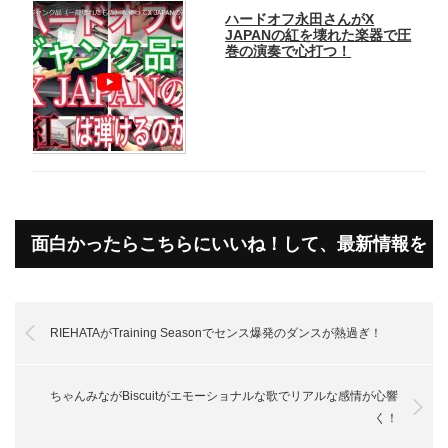
ハードオフ永田さんがX
JAPANの紅を壊れた楽器で圧
巻の演奏で心打つ！
面白かったらこちらにいいね！して、最新情報を
受け取って下さいね！
RIEHATAがTraining Seasonでセンス爆発のダンスが熱過ぎ！
ちゃんみながBiscuitがエモーショナルな歌でリアルな感情が心響
く！