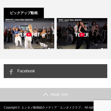
ピックアップ動画
」腰を落
Yeji Kim「FEVER」激しくないの
カミラ・カベロ「Ai Preto」雨
Facebook
に圧倒的にセク…
中ブラジル文化に本…
PAGE TOP
Copyright ©
エンタメ動画紹介メディア「エンタメクラブ」
All rights