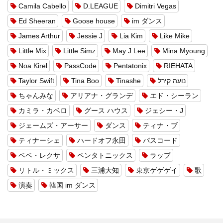
Camila Cabello
D.LEAGUE
Dimitri Vegas
Ed Sheeran
Goose house
im ダンス
James Arthur
Jessie J
Lia Kim
Like Mike
Little Mix
Little Simz
May J Lee
Mina Myoung
Noa Kirel
PassCode
Pentatonix
RIEHATA
Taylor Swift
Tina Boo
Tinashe
נועה קירל
ちゃんみな
アリアナ・グランデ
エド・シーラン
カミラ・カベロ
グース ハウス
ジェシー・J
ジェームズ・アーサー
ダンス
ティナ・ブ
ティナーシェ
ハードオフ永田
パスコード
ベベ・レクサ
ペンタトニックス
ラップ
リトル・ミックス
三浦大知
東京ゲゲゲイ
歌
演奏
韓国 im ダンス