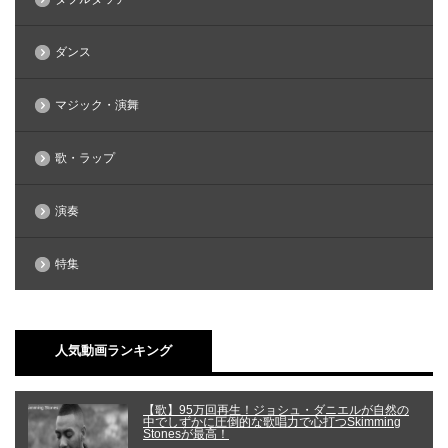
ダンス
マジック・演舞
歌・ラップ
演奏
特集
人気動画ランキング
【歌】95万回再生！ジョシュ・ダニエルが自然の
中でしずかに圧倒的な歌唱力で心打つSkimming
Stonesが最高！