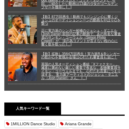
Got Talent(アメリカズ・ゴット・タレント)。 今
回、ご紹介したい動画は13歳の少女がゴールデン
ブザーを獲得し […]
【歌】87万回再生！動画でもジンジン心に響くジ
ョシュのオーディションシーンの動画もやはり心を
撃つ
正に実力派のシンガー候補のジョシュ・ダニエル
(Josh Danie) 前回の記事の動画で、あの有名な審査
員のサンモン・コーウェル（Simon Philip
Cowell）が、涙の為コメントが言えない程の心に
響く歌を歌った […]
【歌】拡散し3564万回再生！実力派R＆Bシンガー
の歌が心を鷲掴み会場は心打たれ審査員も涙に！
英国の人気オーディション番組「Xファクター」。
滅多に褒めない厳しい審査で有名な、名物審査員サ
イモン・コーウェルまでも、心打たれ言葉につまり
涙する。 実力派アーティストのジョシュ・ダニエ
ル（Josh Daniel）さん。 […]
人気キーワード一覧
1MILLION Dance Studio
Ariana Grande