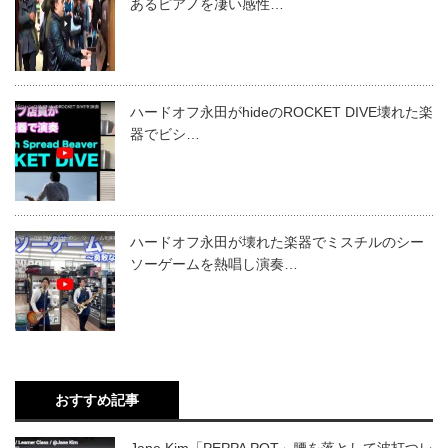
あるピアノを凄い感性…
ハードオフ永田がhideのROCKET DIVE壊れた楽
器でビシ…
ハードオフ永田が壊れた楽器でミスチルのシー
ソーゲームを熱唱し演奏…
おすすめ記事
Jane Kim「PEPPA POT」腰を落として波打つレ