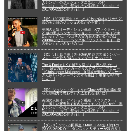
人シンガーのジョシュ・ダニエル（Josh
Daniel）。 今回ご紹介したい動画は、Youtubeで
2017/05/22に公開され […]
【歌】120万回再生！たった40秒で合格を決めた21
歳の実力派のジョシュの歌が心を貫く！
英国の人気オーディション番組「Xファクター」。
21歳の黒人シンガーのジョシュ・ダニエル（Josh
Daniel）さん。 今回その実力派の彼が歌うのは、
2009年デビュー・シングル「ワッチャ・セイ、僕
のせい」がいきなりの […]
【歌】51万回再生！XFactorUK 超実力派シンガー
マロニーが歌うR&Bスタンダードナンバー！
The X Factor UKで脚光を浴びて世界へ羽ばたい
た、 超実力派シンガークリストファー・マロニー
（Christopher Maloney） 今回彼が素敵なダンサー
さん達とパフォーマンスする曲は！ 現在も尚非常
に人 […]
【歌】ジョシュ・ダニエルがClockが圧巻の魂の籠
った歌唱力で思わず引き込まれる凄い歌！
英国の人気オーディション番組「Xファクター」
で、厳しい審査員で有名なサイモンを涙させた、黒
人シンガーのジョシュ・ダニエル（Josh
Daniel）。 今回ご紹介したい動画は、Youtubeで
2021/05/28に公開され […]
【ダンス】9562万回再生！May J Lee振り付けの
PSYのDADDYが、ダンスクオリティーが凄過ぎ！