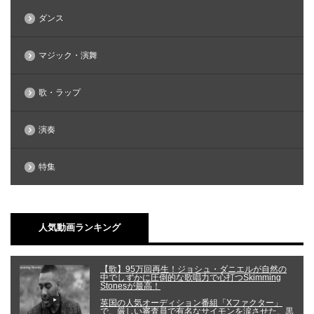
ダンス
マジック・演舞
歌・ラップ
演奏
特集
人気動画ランキング
【歌】95万回再生！ジョシュ・ダニエルが自然の
中でしずかに圧倒的な歌唱力で心打つSkimming
Stonesが最高！
英国の人気オーディション番組「Xファクター」
で、厳しい審査員で有名なサイモンを涙させた、黒