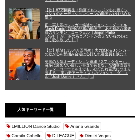
【歌】87万回再生！動画でもジンジン心に響くジ
ョシュのオーディションシーンの動画もやはり心を
撃つ
正に実力派のシンガー候補のジョシュ・ダニエル
(Josh Danie) 前回の記事の動画で、あの有名な審査
員のサンモン・コーウェル（Simon Philip
Cowell）が、涙の為コメントが言えない程の心に
響く歌を歌った […]
【歌】拡散し3564万回再生！実力派R＆Bシンガー
の歌が心を鷲掴み会場は心打たれ審査員も涙に！
英国の人気オーディション番組「Xファクター」。
滅多に褒めない厳しい審査で有名な、名物審査員サ
イモン・コーウェルまでも、心打たれ言葉につまり
涙する。 実力派アーティストのジョシュ・ダニエ
ル（Josh Daniel）さん。 […]
人気キーワード一覧
1MILLION Dance Studio
Ariana Grande
Camila Cabello
D.LEAGUE
Dimitri Vegas