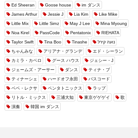
Ed Sheeran
Goose house
im ダンス
James Arthur
Jessie J
Lia Kim
Like Mike
Little Mix
Little Simz
May J Lee
Mina Myoung
Noa Kirel
PassCode
Pentatonix
RIEHATA
Taylor Swift
Tina Boo
Tinashe
נועה קירל
ちゃんみな
アリアナ・グランデ
エド・シーラン
カミラ・カベロ
グース ハウス
ジェシー・J
ジェームズ・アーサー
ダンス
ティナ・ブ
ティナーシェ
ハードオフ永田
パスコード
ベベ・レクサ
ペンタトニックス
ラップ
リトル・ミックス
三浦大知
東京ゲゲゲイ
歌
演奏
韓国 im ダンス