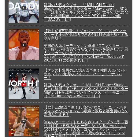
韓国の人気スタジオ、 「1MILLION Dance
Studio」のインストラクター「May J Lee」。 彼女
が「江南スタイル」の大ヒットで、世界で人気にな
っている韓国ポップスターのPSY（サイ）の曲
「DADDY」 […]
【歌】418万回再生！ジョシュ・ダニエルがXファ
クターで圧倒的歌唱力で惹き付け打会場を熱くする
歌が鳥肌！
英国の人気オーディション番組「Xファクター」
で、厳しい審査員で有名なサイモンを涙させた、黒
人シンガーのジョシュ・ダニエル（Josh
Daniel）。 今回ご紹介したい動画は、Youtubeで
2015/10/11に公開され […]
【ダンス】驚異の1.5憶万回再生！韓国人気イント
ラMayJLee出演の フィフス・ハーモニーナンバ
ー！
韓国の人気スタジオ、「1MILLION Dance Studio」
そこに所属している、人気ダンスインストラクター
May J Leeも出演しているフィフス・ハーモニー
（Fifth Harmony）のWorth It ft […]
【歌】1.2憶回再生！13歳の少女コートニー・ハド
ウィンがパッションある歌声で観客と審査員の心を
鷲掴みにする！
無名のアーティストたちを数々スターダムに引っ張
り上げている有名なオーディション番組America’s
Got Talent(アメリカズ・ゴット・タレント)。 今
回、ご紹介したい動画は13歳の少女がゴールデン
ブザーを獲得し […]