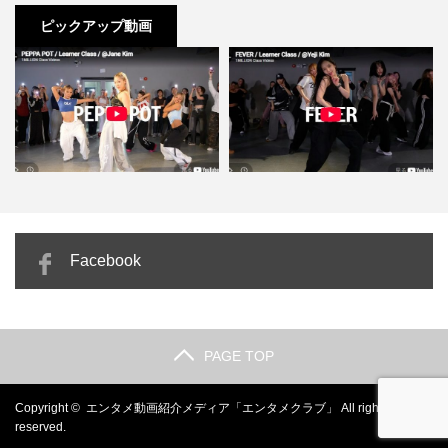
ピックアップ動画
Jane Kim「PEPPA POT」腰を落
Yeji Kim「FEVER」激しくないの
カ
Facebook
として波打つ…
に圧倒的にセク…
PAGE TOP
Copyright ©
エンタメ動画紹介メディア「エンタメクラブ」
All rights
reserved.