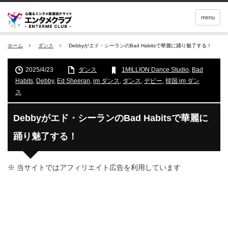
menu
ホーム
ダンス
Debbyがエド・シーランのBad Habitsで華麗に踊り魅了する！
2025/4/23
ダンス
1MILLION Dance Studio
,
Bad
Habits
,
Debby
,
Ed Sheeran
,
im ダンス
,
ダンス
,
デビー
,
韓国 im ダン
ス
Debbyがエド・シーランのBad Habitsで華麗に
踊り魅了する！
※ 当サイトではアフィリエイト広告を利用しています