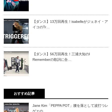
【ダンス】13万回再生！isabelleがジェネイ・ア
イコのTr…
【ダンス】56万回再生！三浦大知のI
Rememberの歌詞に合…
おすすめ記事
Jane Kim「PEPPA POT」腰を落として波打つレ
ゲエの…