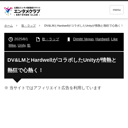
menu
ホーム
歌・ラップ
DV&LMとHardwellがコラボしたUnityが情熱と熱狂で心熱く！
2025/8/1
歌・ラップ
Dimitri Vegas
,
Hardwell
,
Like
Mike
,
Unity
,
歌
DV&LMとHardwellがコラボしたUnityが情熱と
熱狂で心熱く！
※ 当サイトではアフィリエイト広告を利用しています