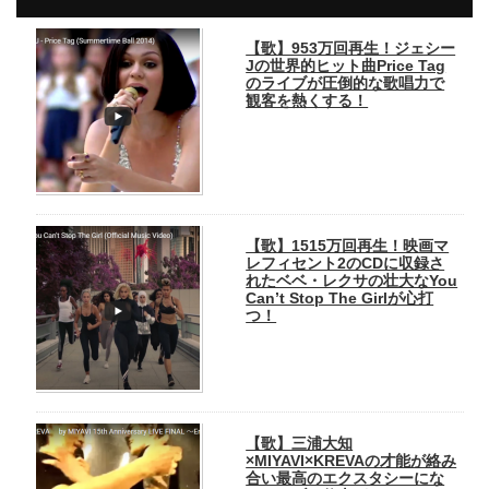
【歌】953万回再生！ジェシー
Jの世界的ヒット曲Price Tag
のライブが圧倒的な歌唱力で
観客を熱くする！
【歌】1515万回再生！映画マ
レフィセント2のCDに収録さ
れたベベ・レクサの壮大なYou
Can’t Stop The Girlが心打
つ！
【歌】三浦大知
×MIYAVI×KREVAの才能が絡み
合い最高のエクスタシーにな