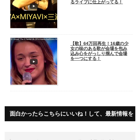
るライブに仕上がってる！
【歌】64万回再生！16歳の少
女の味のある歌が会場を包み
込み心をがっしり掴んで会場
を一つにする！
面白かったらこちらにいいね！して、最新情報を
受け取って下さいね！