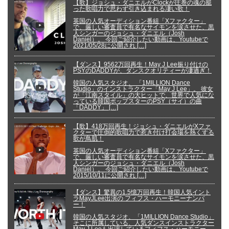
【歌】ジョシュ・ダニエルがClockが圧巻の魂の籠
った歌唱力で思わず引き込まれる凄い歌！
英国の人気オーディション番組「Xファクター」
で、厳しい審査員で有名なサイモンを涙させた、黒
人シンガーのジョシュ・ダニエル（Josh
Daniel）。 今回ご紹介したい動画は、Youtubeで
2021/05/28に公開され […]
【ダンス】9562万回再生！May J Lee振り付けの
PSYのDADDYが、ダンスクオリティーが凄過ぎ！
韓国の人気スタジオ、 「1MILLION Dance
Studio」のインストラクター「May J Lee」。 彼女
が「江南スタイル」の大ヒットで、世界で人気にな
っている韓国ポップスターのPSY（サイ）の曲
「DADDY」 […]
【歌】418万回再生！ジョシュ・ダニエルがXファ
クターで圧倒的歌唱力で惹き付け打会場を熱くする
歌が鳥肌！
英国の人気オーディション番組「Xファクター」
で、厳しい審査員で有名なサイモンを涙させた、黒
人シンガーのジョシュ・ダニエル（Josh
Daniel）。 今回ご紹介したい動画は、Youtubeで
2015/10/11に公開され […]
【ダンス】驚異の1.5憶万回再生！韓国人気イント
ラMayJLee出演の フィフス・ハーモニーナンバ
ー！
韓国の人気スタジオ、「1MILLION Dance Studio」
そこに所属している、人気ダンスインストラクター
May J Leeも出演しているフィフス・ハーモニー