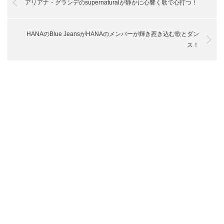
アリアナ・グランデのsupernaturalが静かに心響く歌で心打つ！
HANAのBlue JeansがHANAのメンバーが輝き惹き込む歌とダン
ス！