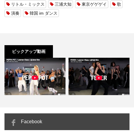
リトル・ミックス
三浦大知
東京ゲゲゲイ
歌
演奏
韓国 im ダンス
ピックアップ動画
m「PEPPA POT」腰を落
Yeji Kim「FEVER」激しくないの
カミラ・カベロ「A
Facebook
して波打つ…
に圧倒的にセク…
中ブラジ