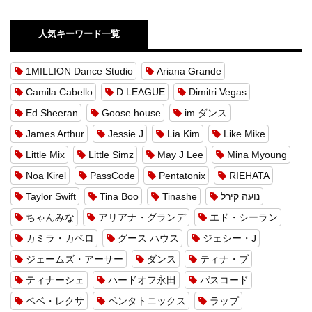
人気キーワード一覧
1MILLION Dance Studio
Ariana Grande
Camila Cabello
D.LEAGUE
Dimitri Vegas
Ed Sheeran
Goose house
im ダンス
James Arthur
Jessie J
Lia Kim
Like Mike
Little Mix
Little Simz
May J Lee
Mina Myoung
Noa Kirel
PassCode
Pentatonix
RIEHATA
Taylor Swift
Tina Boo
Tinashe
נועה קירל
ちゃんみな
アリアナ・グランデ
エド・シーラン
カミラ・カベロ
グース ハウス
ジェシー・J
ジェームズ・アーサー
ダンス
ティナ・ブ
ティナーシェ
ハードオフ永田
パスコード
ベベ・レクサ
ペンタトニックス
ラップ