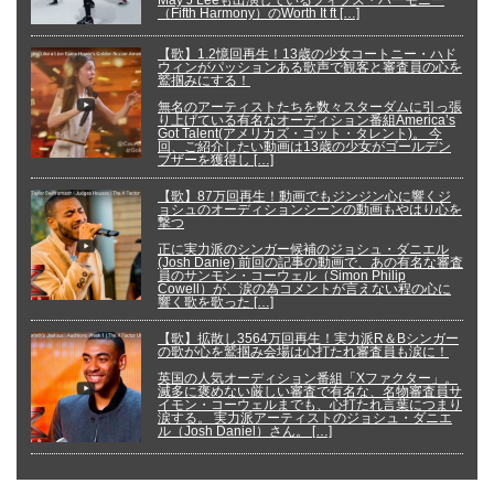
（Fifth Harmony）のWorth It ft […]
【歌】1.2憶回再生！13歳の少女コートニー・ハド
ウィンがパッションある歌声で観客と審査員の心を
鷲掴みにする！
無名のアーティストたちを数々スターダムに引っ張
り上げている有名なオーディション番組America’s
Got Talent(アメリカズ・ゴット・タレント)。 今
回、ご紹介したい動画は13歳の少女がゴールデン
ブザーを獲得し […]
【歌】87万回再生！動画でもジンジン心に響くジ
ョシュのオーディションシーンの動画もやはり心を
撃つ
正に実力派のシンガー候補のジョシュ・ダニエル
(Josh Danie) 前回の記事の動画で、あの有名な審査
員のサンモン・コーウェル（Simon Philip
Cowell）が、涙の為コメントが言えない程の心に
響く歌を歌った […]
【歌】拡散し3564万回再生！実力派R＆Bシンガー
の歌が心を鷲掴み会場は心打たれ審査員も涙に！
英国の人気オーディション番組「Xファクター」。
滅多に褒めない厳しい審査で有名な、名物審査員サ
イモン・コーウェルまでも、心打たれ言葉につまり
涙する。 実力派アーティストのジョシュ・ダニエ
ル（Josh Daniel）さん。 […]