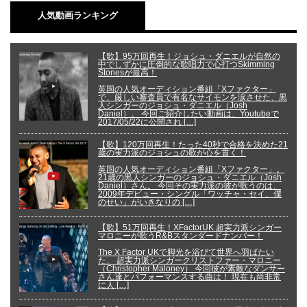
人気動画ランキング
【歌】95万回再生！ジョシュ・ダニエルが自然の
中でしずかに圧倒的な歌唱力で心打つSkimming
Stonesが最高！
英国の人気オーディション番組「Xファクター」
で、厳しい審査員で有名なサイモンを涙させた、黒
人シンガーのジョシュ・ダニエル（Josh
Daniel）。 今回ご紹介したい動画は、Youtubeで
2017/05/22に公開され […]
【歌】120万回再生！たった40秒で合格を決めた21
歳の実力派のジョシュの歌が心を貫く！
英国の人気オーディション番組「Xファクター」。
21歳の黒人シンガーのジョシュ・ダニエル（Josh
Daniel）さん。 今回その実力派の彼が歌うのは、
2009年デビュー・シングル「ワッチャ・セイ、僕
のせい」がいきなりの […]
【歌】51万回再生！XFactorUK 超実力派シンガー
マロニーが歌うR&Bスタンダードナンバー！
The X Factor UKで脚光を浴びて世界へ羽ばたい
た、 超実力派シンガークリストファー・マロニー
（Christopher Maloney） 今回彼が素敵なダンサー
さん達とパフォーマンスする曲は！ 現在も尚非常
に人 […]