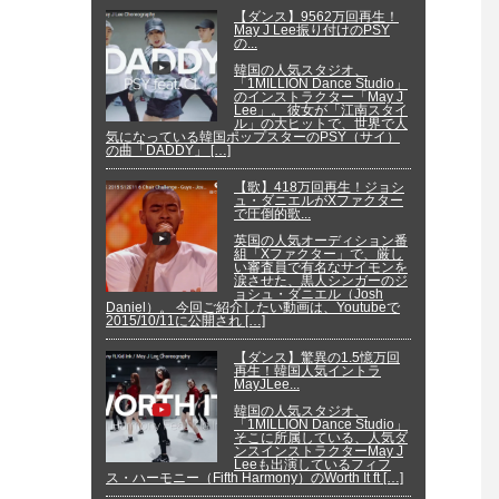
【ダンス】9562万回再生！
May J Lee振り付けのPSY
の...
韓国の人気スタジオ、
「1MILLION Dance Studio」
のインストラクター「May J
Lee」。 彼女が「江南スタイ
ル」の大ヒットで、世界で人
気になっている韓国ポップスターのPSY（サイ）
の曲「DADDY」 […]
【歌】418万回再生！ジョシ
ュ・ダニエルがXファクター
で圧倒的歌...
英国の人気オーディション番
組「Xファクター」で、厳し
い審査員で有名なサイモンを
涙させた、黒人シンガーのジ
ョシュ・ダニエル（Josh
Daniel）。 今回ご紹介したい動画は、Youtubeで
2015/10/11に公開され […]
【ダンス】驚異の1.5憶万回
再生！韓国人気イントラ
MayJLee...
韓国の人気スタジオ、
「1MILLION Dance Studio」
そこに所属している、人気ダ
ンスインストラクターMay J
Leeも出演しているフィフ
ス・ハーモニー（Fifth Harmony）のWorth It ft […]