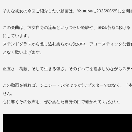
そんな彼女の今回ご紹介したい動画は、Youtubeに2025/06/25に公開さ
この楽曲は、彼女自身の流産というつらい経験や、SNS時代におけ
にしています。
ステンドグラスから差し込む柔らかな光の中、アコースティックな音
となく歌い上げます。
正直さ、葛藤、そして生きる強さ。そのすべてを抱きしめながらステ
この動画を観れば、ジェシー・Jがただのポップスターではなく、「
せん。
心に響くその歌声を、ぜひあなた自身の目で確かめてください。