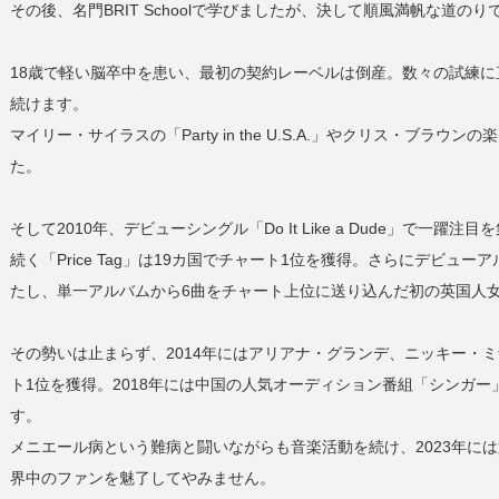
その後、名門BRIT Schoolで学びましたが、決して順風満帆な道の
18歳で軽い脳卒中を患い、最初の契約レーベルは倒産。数々の試練
続けます。
マイリー・サイラスの「Party in the U.S.A.」やクリス・ブ
た。
そして2010年、デビューシングル「Do It Like a Dude」で一躍注
続く「Price Tag」は19カ国でチャート1位を獲得。さらにデビューアル
たし、単一アルバムから6曲をチャート上位に送り込んだ初の英国人
その勢いは止まらず、2014年にはアリアナ・グランデ、ニッキー・ミナ
ト1位を獲得。2018年には中国の人気オーディション番組「シンガ
す。
メニエール病という難病と闘いながらも音楽活動を続け、2023年に
界中のファンを魅了してやみません。