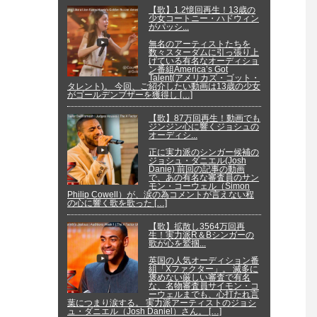
【歌】1.2憶回再生！13歳の
少女コートニー・ハドウィン
がパッシ...
無名のアーティストたちを
数々スターダムに引っ張り上
げている有名なオーディショ
ン番組America’s Got
Talent(アメリカズ・ゴット・
タレント)。 今回、ご紹介したい動画は13歳の少女
がゴールデンブザーを獲得し […]
【歌】87万回再生！動画でも
ジンジン心に響くジョシュの
オーディシ...
正に実力派のシンガー候補の
ジョシュ・ダニエル(Josh
Danie) 前回の記事の動画
で、あの有名な審査員のサン
モン・コーウェル（Simon
Philip Cowell）が、涙の為コメントが言えない程
の心に響く歌を歌った […]
【歌】拡散し3564万回再
生！実力派R＆Bシンガーの
歌が心を鷲掴...
英国の人気オーディション番
組「Xファクター」。 滅多に
褒めない厳しい審査で有名
な、名物審査員サイモン・コ
ーウェルまでも、心打たれ言
葉につまり涙する。 実力派アーティストのジョシ
ュ・ダニエル（Josh Daniel）さん。 […]