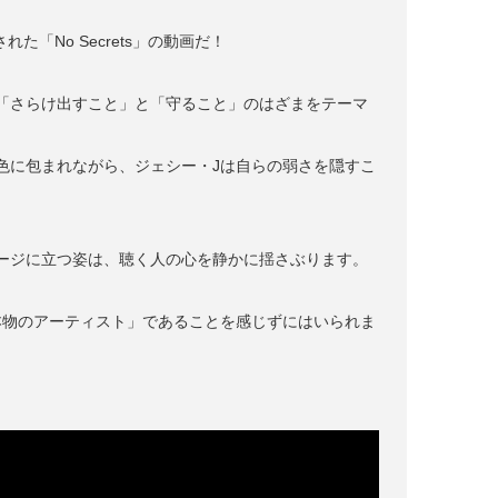
れた「No Secrets」の動画だ！
る「さらけ出すこと」と「守ること」のはざまをテーマ
色に包まれながら、ジェシー・Jは自らの弱さを隠すこ
ージに立つ姿は、聴く人の心を静かに揺さぶります。
本物のアーティスト」であることを感じずにはいられま