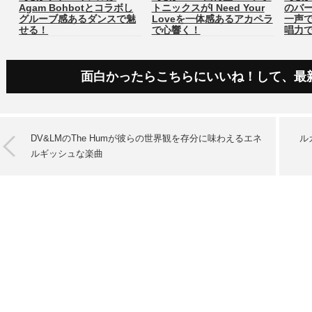
Agam Bohbotとコラボし
トニックスがI Need Your
のバ
グルーブ感あるダンスで魅
Loveを一体感あるアカペラ
一声
せる！
で心響く！
唱力
面白かったらこちらにいいね！して、最
DV&LMのThe Humが彼らの世界観を存分に味わえるエネ
ル
ルギッシュな楽曲