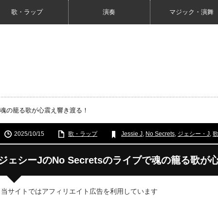
歌・ラップ
演奏
マジック・演舞
イブで魂の籠る歌が心震え響き渡る！
2025/10/15
歌・ラップ
Jessie J
,
No Secrets
,
ジェシー・J
,
ジェシーJのNo Secretsのライブで魂の籠る歌
 当サイトではアフィリエイト広告を利用しています