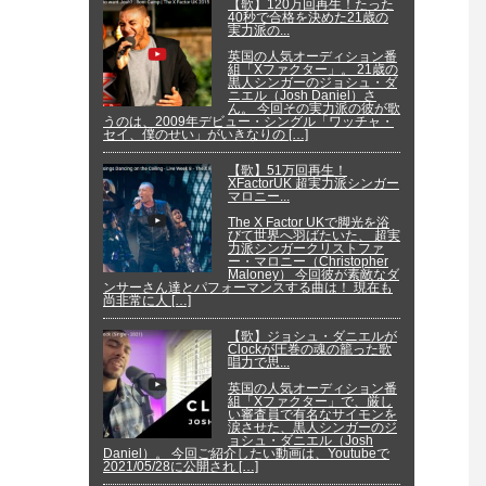
【歌】120万回再生！たった
40秒で合格を決めた21歳の
実力派の...
英国の人気オーディション番
組「Xファクター」。 21歳の
黒人シンガーのジョシュ・ダ
ニエル（Josh Daniel）さ
ん。 今回その実力派の彼が歌
うのは、2009年デビュー・シングル「ワッチャ・
セイ、僕のせい」がいきなりの […]
【歌】51万回再生！
XFactorUK 超実力派シンガー
マロニー...
The X Factor UKで脚光を浴
びて世界へ羽ばたいた、 超実
力派シンガークリストファ
ー・マロニー（Christopher
Maloney） 今回彼が素敵なダ
ンサーさん達とパフォーマンスする曲は！ 現在も
尚非常に人 […]
【歌】ジョシュ・ダニエルが
Clockが圧巻の魂の籠った歌
唱力で思...
英国の人気オーディション番
組「Xファクター」で、厳し
い審査員で有名なサイモンを
涙させた、黒人シンガーのジ
ョシュ・ダニエル（Josh
Daniel）。 今回ご紹介したい動画は、Youtubeで
2021/05/28に公開され […]