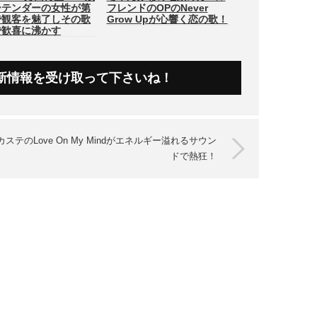
ーテンダーの女性が第
フレンドのOPのNever
で観客を魅了しその歌
Grow Upが心響く恋の歌！
で歓喜に沸かす
新情報を受け取って下さいね！
カステのLove On My Mindがエネルギー溢れるサウン
ドで熱狂！