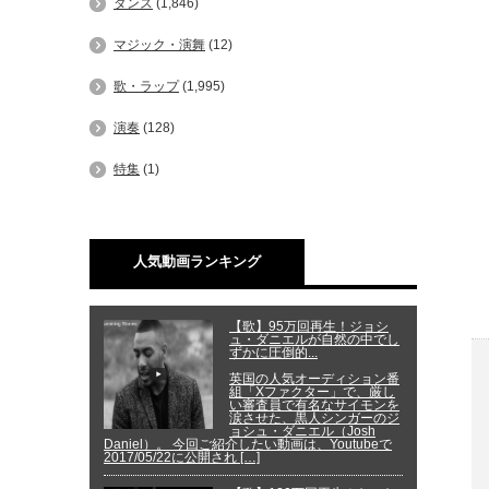
ダンス
(1,846)
マジック・演舞
(12)
歌・ラップ
(1,995)
演奏
(128)
特集
(1)
人気動画ランキング
【歌】95万回再生！ジョシ
ュ・ダニエルが自然の中でし
ずかに圧倒的...
英国の人気オーディション番
組「Xファクター」で、厳し
い審査員で有名なサイモンを
涙させた、黒人シンガーのジ
ョシュ・ダニエル（Josh
Daniel）。 今回ご紹介したい動画は、Youtubeで
2017/05/22に公開され […]