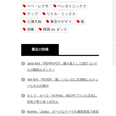
ベベ・レクサ
ペンタトニックス
ラップ
リトル・ミックス
三浦大知
東京ゲゲゲイ
歌
演奏
韓国 im ダンス
最近の投稿
Jane Kim「PEPPA POT」腰を落として波打つレゲ
エの陽気なダンス！
Yeji Kim「FEVER」激しくないのに圧倒的にセクシ
ーな大人の振付
カミラ・カベロ「Ai Preto」雨の中ブラジル文化に
本気で寄り添う10万人
Harimu「Judas」ダークなテーマを感情表現で体現