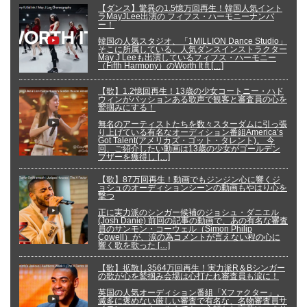
【ダンス】驚異の1.5憶万回再生！韓国人気イント
ラMayJLee出演の フィフス・ハーモニーナンバ
ー！
韓国の人気スタジオ、「1MILLION Dance Studio」
そこに所属している、人気ダンスインストラクター
May J Leeも出演しているフィフス・ハーモニー
（Fifth Harmony）のWorth It ft […]
【歌】1.2憶回再生！13歳の少女コートニー・ハド
ウィンがパッションある歌声で観客と審査員の心を
鷲掴みにする！
無名のアーティストたちを数々スターダムに引っ張
り上げている有名なオーディション番組America’s
Got Talent(アメリカズ・ゴット・タレント)。 今
回、ご紹介したい動画は13歳の少女がゴールデン
ブザーを獲得し […]
【歌】87万回再生！動画でもジンジン心に響くジ
ョシュのオーディションシーンの動画もやはり心を
撃つ
正に実力派のシンガー候補のジョシュ・ダニエル
(Josh Danie) 前回の記事の動画で、あの有名な審査
員のサンモン・コーウェル（Simon Philip
Cowell）が、涙の為コメントが言えない程の心に
響く歌を歌った […]
【歌】拡散し3564万回再生！実力派R＆Bシンガー
の歌が心を鷲掴み会場は心打たれ審査員も涙に！
英国の人気オーディション番組「Xファクター」。
滅多に褒めない厳しい審査で有名な、名物審査員サ