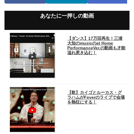
あなたに一押しの動画
【ダンス】17万回再生！三浦
大知のmusicのat Home
PerformanceVer.の動画も才能
溢れ惹き込む！
【歌】カイゴとルーカス・グ
ラハムがFeverのライブで会場
を熱狂にする！