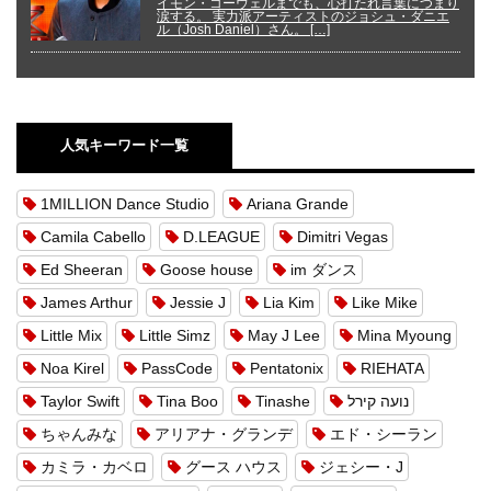
イモン・コーウェルまでも、心打たれ言葉につまり
涙する。 実力派アーティストのジョシュ・ダニエ
ル（Josh Daniel）さん。 […]
人気キーワード一覧
1MILLION Dance Studio
Ariana Grande
Camila Cabello
D.LEAGUE
Dimitri Vegas
Ed Sheeran
Goose house
im ダンス
James Arthur
Jessie J
Lia Kim
Like Mike
Little Mix
Little Simz
May J Lee
Mina Myoung
Noa Kirel
PassCode
Pentatonix
RIEHATA
Taylor Swift
Tina Boo
Tinashe
נועה קירל
ちゃんみな
アリアナ・グランデ
エド・シーラン
カミラ・カベロ
グース ハウス
ジェシー・J