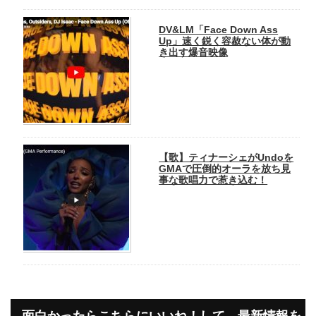
DV&LM「Face Down Ass
Up」速く鋭く容赦ない体が動
き出す爆音映像
【歌】ティナーシェがUndoを
GMAで圧倒的オーラを放ち見
事な歌唱力で惹き込む！
面白かったらこちらにいいね！して、最新情報を