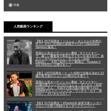
特集
人気動画ランキング
【歌】95万回再生！ジョシュ・ダニエルが自然の
中でしずかに圧倒的な歌唱力で心打つSkimming
Stonesが最高！
英国の人気オーディション番組「Xファクター」
で、厳しい審査員で有名なサイモンを涙させた、黒
人シンガーのジョシュ・ダニエル（Josh
Daniel）。 今回ご紹介したい動画は、Youtubeで
2017/05/22に公開され […]
【歌】120万回再生！たった40秒で合格を決めた21
歳の実力派のジョシュの歌が心を貫く！
英国の人気オーディション番組「Xファクター」。
21歳の黒人シンガーのジョシュ・ダニエル（Josh
Daniel）さん。 今回その実力派の彼が歌うのは、
2009年デビュー・シングル「ワッチャ・セイ、僕
のせい」がいきなりの […]
【歌】51万回再生！XFactorUK 超実力派シンガー
マロニーが歌うR&Bスタンダードナンバー！