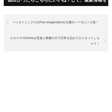
受け取って下さいね！
ペンタトニックスのPure Imaginationが心癒すハーモニーと歌！
ルカステのHomeは音楽と映像の力で日常を忘れて心リセットしち
ゃう！