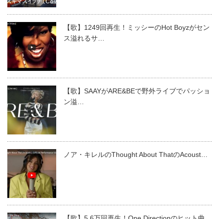
【歌】1249回再生！ミッシーのHot Boyzがセン
ス溢れるサ…
【歌】SAAYがARE&BEで野外ライブでパッショ
ン溢…
ノア・キレルのThought About ThatのAcoust…
【歌】5.6万回再生！One Directionのヒット曲