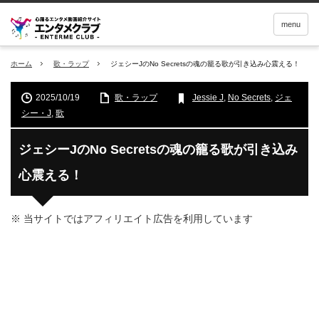
menu
ホーム
歌・ラップ
ジェシーJのNo Secretsの魂の籠る歌が引き込み心震える！
2025/10/19
歌・ラップ
Jessie J
,
No Secrets
,
ジェ
シー・J
,
歌
ジェシーJのNo Secretsの魂の籠る歌が引き込み
心震える！
※ 当サイトではアフィリエイト広告を利用しています