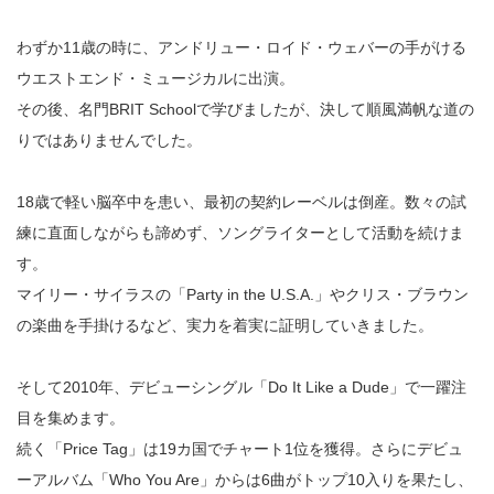
わずか11歳の時に、アンドリュー・ロイド・ウェバーの手がける
ウエストエンド・ミュージカルに出演。
その後、名門BRIT Schoolで学びましたが、決して順風満帆な道の
りではありませんでした。
18歳で軽い脳卒中を患い、最初の契約レーベルは倒産。数々の試
練に直面しながらも諦めず、ソングライターとして活動を続けま
す。
マイリー・サイラスの「Party in the U.S.A.」やクリス・ブラウン
の楽曲を手掛けるなど、実力を着実に証明していきました。
そして2010年、デビューシングル「Do It Like a Dude」で一躍注
目を集めます。
続く「Price Tag」は19カ国でチャート1位を獲得。さらにデビュ
ーアルバム「Who You Are」からは6曲がトップ10入りを果たし、