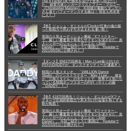
The X Factor UKで脚光を浴びて世界へ羽ばたい
た、 超実力派シンガークリストファー・マロニー
（Christopher Maloney） 今回彼が素敵なダンサー
さん達とパフォーマンスする曲は！ 現在も尚非常
に人 […]
【歌】ジョシュ・ダニエルがClockが圧巻の魂の籠
った歌唱力で思わず引き込まれる凄い歌！
英国の人気オーディション番組「Xファクター」
で、厳しい審査員で有名なサイモンを涙させた、黒
人シンガーのジョシュ・ダニエル（Josh
Daniel）。 今回ご紹介したい動画は、Youtubeで
2021/05/28に公開され […]
【ダンス】9562万回再生！May J Lee振り付けの
PSYのDADDYが、ダンスクオリティーが凄過ぎ！
韓国の人気スタジオ、 「1MILLION Dance
Studio」のインストラクター「May J Lee」。 彼女
が「江南スタイル」の大ヒットで、世界で人気にな
っている韓国ポップスターのPSY（サイ）の曲
「DADDY」 […]
【歌】418万回再生！ジョシュ・ダニエルがXファ
クターで圧倒的歌唱力で惹き付け打会場を熱くする
歌が鳥肌！
英国の人気オーディション番組「Xファクター」
で、厳しい審査員で有名なサイモンを涙させた、黒
人シンガーのジョシュ・ダニエル（Josh
Daniel）。 今回ご紹介したい動画は、Youtubeで
2015/10/11に公開され […]