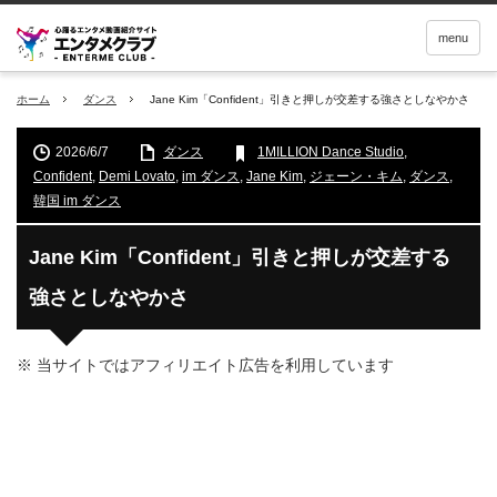
menu
ホーム
ダンス
Jane Kim「Confident」引きと押しが交差する強さとしなやかさ
2026/6/7
ダンス
1MILLION Dance Studio
,
Confident
,
Demi Lovato
,
im ダンス
,
Jane Kim
,
ジェーン・キム
,
ダンス
,
韓国 im ダンス
Jane Kim「Confident」引きと押しが交差する
強さとしなやかさ
※ 当サイトではアフィリエイト広告を利用しています