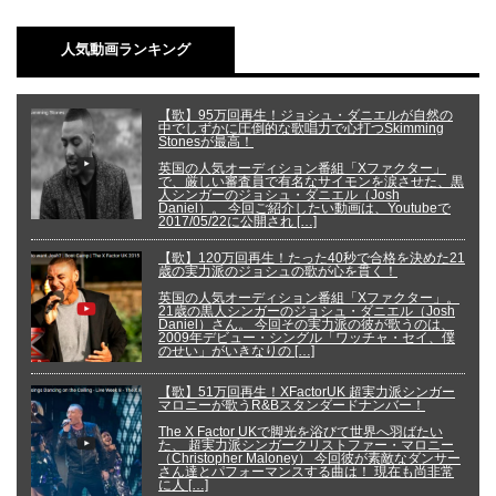
人気動画ランキング
【歌】95万回再生！ジョシュ・ダニエルが自然の
中でしずかに圧倒的な歌唱力で心打つSkimming
Stonesが最高！
英国の人気オーディション番組「Xファクター」
で、厳しい審査員で有名なサイモンを涙させた、黒
人シンガーのジョシュ・ダニエル（Josh
Daniel）。 今回ご紹介したい動画は、Youtubeで
2017/05/22に公開され […]
【歌】120万回再生！たった40秒で合格を決めた21
歳の実力派のジョシュの歌が心を貫く！
英国の人気オーディション番組「Xファクター」。
21歳の黒人シンガーのジョシュ・ダニエル（Josh
Daniel）さん。 今回その実力派の彼が歌うのは、
2009年デビュー・シングル「ワッチャ・セイ、僕
のせい」がいきなりの […]
【歌】51万回再生！XFactorUK 超実力派シンガー
マロニーが歌うR&Bスタンダードナンバー！
The X Factor UKで脚光を浴びて世界へ羽ばたい
た、 超実力派シンガークリストファー・マロニー
（Christopher Maloney） 今回彼が素敵なダンサー
さん達とパフォーマンスする曲は！ 現在も尚非常
に人 […]