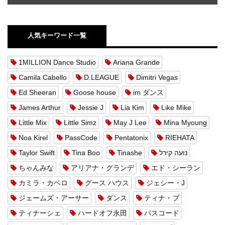
人気キーワード一覧
1MILLION Dance Studio
Ariana Grande
Camila Cabello
D.LEAGUE
Dimitri Vegas
Ed Sheeran
Goose house
im ダンス
James Arthur
Jessie J
Lia Kim
Like Mike
Little Mix
Little Simz
May J Lee
Mina Myoung
Noa Kirel
PassCode
Pentatonix
RIEHATA
Taylor Swift
Tina Boo
Tinashe
נועה קירל
ちゃんみな
アリアナ・グランデ
エド・シーラン
カミラ・カベロ
グース ハウス
ジェシー・J
ジェームズ・アーサー
ダンス
ティナ・ブ
ティナーシェ
ハードオフ永田
パスコード