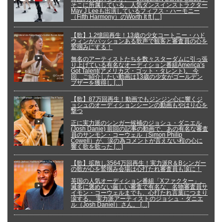
そこに所属している、人気ダンスインストラクター
May J Leeも出演しているフィフス・ハーモニー
（Fifth Harmony）のWorth It ft […]
【歌】1.2憶回再生！13歳の少女コートニー・ハド
ウィンがパッションある歌声で観客と審査員の心を
鷲掴みにする！
無名のアーティストたちを数々スターダムに引っ張
り上げている有名なオーディション番組America’s
Got Talent(アメリカズ・ゴット・タレント)。 今
回、ご紹介したい動画は13歳の少女がゴールデン
ブザーを獲得し […]
【歌】87万回再生！動画でもジンジン心に響くジ
ョシュのオーディションシーンの動画もやはり心を
撃つ
正に実力派のシンガー候補のジョシュ・ダニエル
(Josh Danie) 前回の記事の動画で、あの有名な審査
員のサンモン・コーウェル（Simon Philip
Cowell）が、涙の為コメントが言えない程の心に
響く歌を歌った […]
【歌】拡散し3564万回再生！実力派R＆Bシンガー
の歌が心を鷲掴み会場は心打たれ審査員も涙に！
英国の人気オーディション番組「Xファクター」。
滅多に褒めない厳しい審査で有名な、名物審査員サ
イモン・コーウェルまでも、心打たれ言葉につまり
涙する。 実力派アーティストのジョシュ・ダニエ
ル（Josh Daniel）さん。 […]