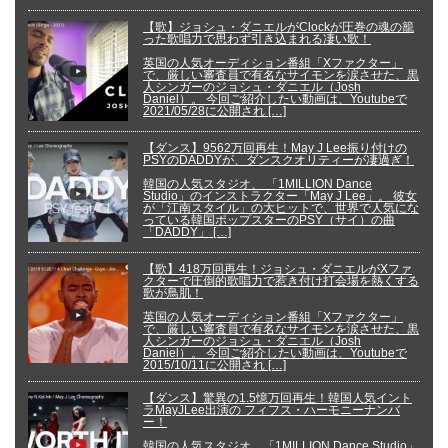
【歌】ジョシュ・ダニエルがClockが圧巻の魂の籠
った歌唱力で思わず引き込まれる凄い歌！
英国の人気オーディション番組「Xファクター」
で、厳しい審査員で有名なサイモンを涙させた、黒
人シンガーのジョシュ・ダニエル（Josh
Daniel）。 今回ご紹介したい動画は、Youtubeで
2021/05/28に公開され […]
【ダンス】9562万回再生！May J Lee振り付けの
PSYのDADDYが、ダンスクオリティーが凄過ぎ！
韓国の人気スタジオ、 「1MILLION Dance
Studio」のインストラクター「May J Lee」。 彼女
が「江南スタイル」の大ヒットで、世界で人気にな
っている韓国ポップスターのPSY（サイ）の曲
「DADDY」 […]
【歌】418万回再生！ジョシュ・ダニエルがXファ
クターで圧倒的歌唱力で惹き付け打会場を熱くする
歌が鳥肌！
英国の人気オーディション番組「Xファクター」
で、厳しい審査員で有名なサイモンを涙させた、黒
人シンガーのジョシュ・ダニエル（Josh
Daniel）。 今回ご紹介したい動画は、Youtubeで
2015/10/11に公開され […]
【ダンス】驚異の1.5憶万回再生！韓国人気イント
ラMayJLee出演の フィフス・ハーモニーナンバ
ー！
韓国の人気スタジオ、「1MILLION Dance Studio」