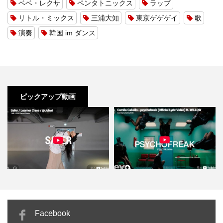
ベベ・レクサ
ペンタトニックス
ラップ
リトル・ミックス
三浦大知
東京ゲゲゲイ
歌
演奏
韓国 im ダンス
ピックアップ動画
Safer」力まず揺れるだけ
カミラ・カベロ「psychofreak」
Jane Kim「
Facebook
かっこよくなれ…
重力を無視した映…
とし