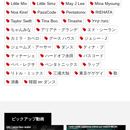
Little Mix
Little Simz
May J Lee
Mina Myoung
Noa Kirel
PassCode
Pentatonix
RIEHATA
Taylor Swift
Tina Boo
Tinashe
נועה קירל
ちゃんみな
アリアナ・グランデ
エド・シーラン
カミラ・カベロ
グース ハウス
ジェシー・J
ジェームズ・アーサー
ダンス
ティナ・ブ
ティナーシェ
ハードオフ永田
パスコード
ベベ・レクサ
ペンタトニックス
ラップ
リトル・ミックス
三浦大知
東京ゲゲゲイ
歌
演奏
韓国 im ダンス
ピックアップ動画