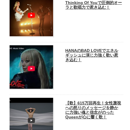
Thinking Of Youで圧倒的オー
ラと歌唱力で惹き込む！
HANAのBAD LOVEでエネル
ギッシュに演じ力強く歌い惹
き込む！
【歌】615万回再生！女性蔑視
への怒りのメッセージを静か
に力強い魂と信念がのった
Queenが心に響く歌！