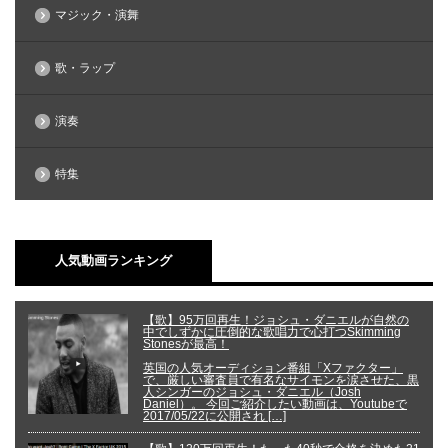
マジック・演舞
歌・ラップ
演奏
特集
人気動画ランキング
【歌】95万回再生！ジョシュ・ダニエルが自然の
中でしずかに圧倒的な歌唱力で心打つSkimming
Stonesが最高！
英国の人気オーディション番組「Xファクター」
で、厳しい審査員で有名なサイモンを涙させた、黒
人シンガーのジョシュ・ダニエル（Josh
Daniel）。 今回ご紹介したい動画は、Youtubeで
2017/05/22に公開され […]