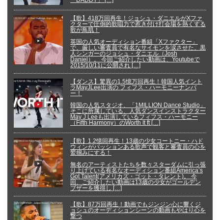
【歌】418万回再生！ジョシュ・ダニエルがXファ
クターで圧倒的歌唱力で惹き付け打会場を熱くする
歌が鳥肌！
英国の人気オーディション番組「Xファクター」
で、厳しい審査員で有名なサイモンを涙させた、黒
人シンガーのジョシュ・ダニエル（Josh
Daniel）。 今回ご紹介したい動画は、Youtubeで
2015/10/11に公開され […]
【ダンス】驚異の1.5憶万回再生！韓国人気イント
ラMayJLee出演の フィフス・ハーモニーナンバ
ー！
韓国の人気スタジオ、「1MILLION Dance Studio」
そこに所属している、人気ダンスインストラクター
May J Leeも出演しているフィフス・ハーモニー
（Fifth Harmony）のWorth It ft […]
【歌】1.2憶回再生！13歳の少女コートニー・ハド
ウィンがパッションある歌声で観客と審査員の心を
鷲掴みにする！
無名のアーティストたちを数々スターダムに引っ張
り上げている有名なオーディション番組America’s
Got Talent(アメリカズ・ゴット・タレント)。 今
回、ご紹介したい動画は13歳の少女がゴールデン
ブザーを獲得し […]
【歌】87万回再生！動画でもジンジン心に響くジ
ョシュのオーディションシーンの動画もやはり心を
撃つ