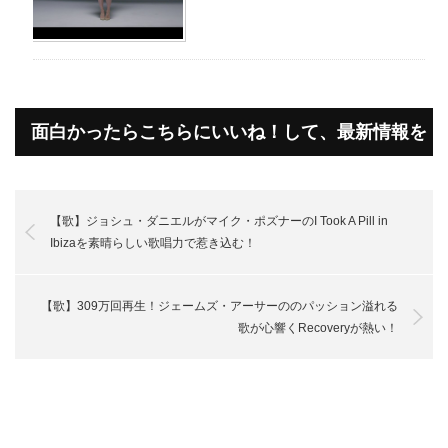
面白かったらこちらにいいね！して、最新情報を
受け取って下さいね！
【歌】ジョシュ・ダニエルがマイク・ポズナーのI Took A Pill in
Ibizaを素晴らしい歌唱力で惹き込む！
【歌】309万回再生！ジェームズ・アーサーののパッション溢れる
歌が心響くRecoveryが熱い！