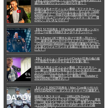
【歌】120万回再生！たった40秒で合格を決めた21
歳の実力派のジョシュの歌が心を貫く！
英国の人気オーディション番組「Xファクター」。
21歳の黒人シンガーのジョシュ・ダニエル（Josh
Daniel）さん。 今回その実力派の彼が歌うのは、
2009年デビュー・シングル「ワッチャ・セイ、僕
のせい」がいきなりの […]
【歌】51万回再生！XFactorUK 超実力派シンガー
マロニーが歌うR&Bスタンダードナンバー！
The X Factor UKで脚光を浴びて世界へ羽ばたい
た、 超実力派シンガークリストファー・マロニー
（Christopher Maloney） 今回彼が素敵なダンサー
さん達とパフォーマンスする曲は！ 現在も尚非常
に人 […]
【歌】ジョシュ・ダニエルがClockが圧巻の魂の籠
った歌唱力で思わず引き込まれる凄い歌！
英国の人気オーディション番組「Xファクター」
で、厳しい審査員で有名なサイモンを涙させた、黒
人シンガーのジョシュ・ダニエル（Josh
Daniel）。 今回ご紹介したい動画は、Youtubeで
2021/05/28に公開され […]
【ダンス】9562万回再生！May J Lee振り付けの
PSYのDADDYが、ダンスクオリティーが凄過ぎ！
韓国の人気スタジオ、 「1MILLION Dance
Studio」のインストラクター「May J Lee」。 彼女
が「江南スタイル」の大ヒットで、世界で人気にな
っている韓国ポップスターのPSY（サイ）の曲
「DADDY」 […]