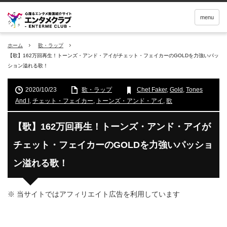
menu
ホーム
歌・ラップ
【歌】162万回再生！トーンズ・アンド・アイがチェット・フェイカーのGOLDを力強いパッ
ション溢れる歌！
2020/10/23
歌・ラップ
Chet Faker
,
Gold
,
Tones
And I
,
チェット・フェイカー
,
トーンズ・アンド・アイ
,
歌
【歌】162万回再生！トーンズ・アンド・アイが
チェット・フェイカーのGOLDを力強いパッショ
ン溢れる歌！
※ 当サイトではアフィリエイト広告を利用しています