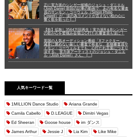
正に実力派のシンガー候補のジョシュ・ダニエル
(Josh Danie) 前回の記事の動画で、あの有名な審査
員のサンモン・コーウェル（Simon Philip
Cowell）が、涙の為コメントが言えない程の心に
響く歌を歌った […]
【歌】拡散し3564万回再生！実力派R＆Bシンガー
の歌が心を鷲掴み会場は心打たれ審査員も涙に！
英国の人気オーディション番組「Xファクター」。
滅多に褒めない厳しい審査で有名な、名物審査員サ
イモン・コーウェルまでも、心打たれ言葉につまり
涙する。 実力派アーティストのジョシュ・ダニエ
ル（Josh Daniel）さん。 […]
人気キーワード一覧
1MILLION Dance Studio
Ariana Grande
Camila Cabello
D.LEAGUE
Dimitri Vegas
Ed Sheeran
Goose house
im ダンス
James Arthur
Jessie J
Lia Kim
Like Mike