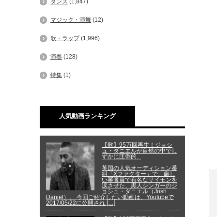
ダンス
(1,847)
マジック・演舞
(12)
歌・ラップ
(1,996)
演奏
(128)
特集
(1)
人気動画ランキング
【歌】95万回再生！ジョシ
ュ・ダニエルが自然の中でし
ずかに圧倒的...
英国の人気オーディション番
組「Xファクター」で、厳し
い審査員で有名なサイモンを
涙させた、黒人シンガーのジ
ョシュ・ダニエル（Josh
Daniel）。 今回ご紹介したい動画は、Youtubeで
2017/05/22に公開され […]