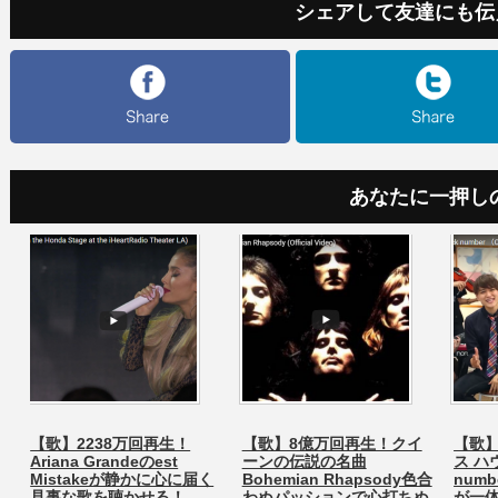
シェアして友達にも伝
あなたに一押し
【歌】2238万回再生！
【歌】8億万回再生！クイ
【歌】
Ariana Grandeのest
ーンの伝説の名曲
ス ハ
Mistakeが静かに心に届く
Bohemian Rhapsody色合
num
見事な歌を聴かせる！
わぬパッションで心打ちぬ
が一