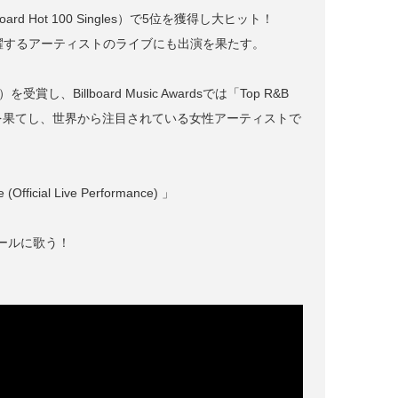
rd Hot 100 Singles）で5位を獲得し大ヒット！
躍するアーティストのライブにも出演を果たす。
し、Billboard Music Awardsでは「Top R&B
g」の3部門を受賞を果てし、世界から注目されている女性アーティストで
ial Live Performance) 」
ールに歌う！