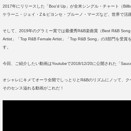
2017年にリリースした「Boo’d Up」が全米シングル・チャート（Billboa
ケラーニ・ジェイ・Z＆ビヨンセ・ブルーノ・マーズなど、世界で活
そして、2019年のグラミー賞では最優秀R&B楽曲賞（Best R&B Song）を受賞
Artist」「Top R&B Female Artist」「Top R&B Son
す。
今回、ご紹介したい動画はYoutubeで2018/12/20に公開された「Sauce (Offic
オシャレにキメてオーラ全開でしっとりとR&Bのリズムにノッて、ク
そのセンス溢れる動画がこれだ！