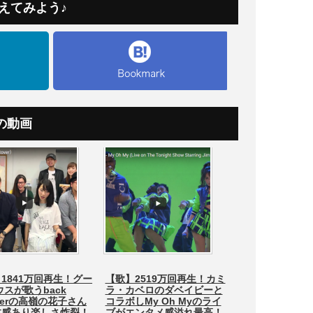
えてみよう♪
の動画
1841万回再生！グー
【歌】2519万回再生！カミ
ウスが歌うback
ラ・カベロのダベイビーと
berの高嶺の花子さん
コラボしMy Oh Myのライ
体感あり楽しさ炸裂！
ブがエンタメ感溢れ最高！