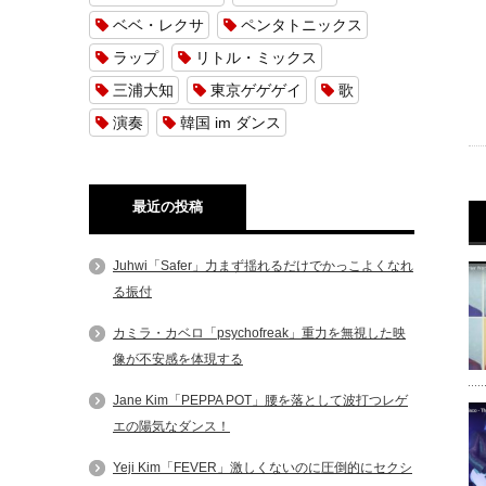
ベベ・レクサ
ペンタトニックス
ラップ
リトル・ミックス
三浦大知
東京ゲゲゲイ
歌
演奏
韓国 im ダンス
最近の投稿
Juhwi「Safer」力まず揺れるだけでかっこよくなれ
る振付
カミラ・カベロ「psychofreak」重力を無視した映
像が不安感を体現する
Jane Kim「PEPPA POT」腰を落として波打つレゲ
エの陽気なダンス！
Yeji Kim「FEVER」激しくないのに圧倒的にセクシ