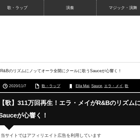
歌・ラップ
演奏
マジック・演舞
R&Bのリズムにノッてオーラ全開にクールに歌うSauceが心響く！
2020/11/7
歌・ラップ
Ella Mai
,
Sauce
,
エラ・メイ
,
歌
【歌】311万回再生！エラ・メイがR&Bのリズ
Sauceが心響く！
 当サイトではアフィリエイト広告を利用しています