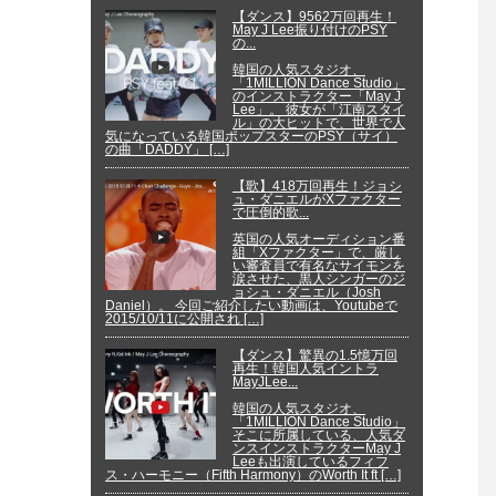
【ダンス】9562万回再生！
May J Lee振り付けのPSY
の...
韓国の人気スタジオ、
「1MILLION Dance Studio」
のインストラクター「May J
Lee」。 彼女が「江南スタイ
ル」の大ヒットで、世界で人
気になっている韓国ポップスターのPSY（サイ）
の曲「DADDY」 […]
【歌】418万回再生！ジョシ
ュ・ダニエルがXファクター
で圧倒的歌...
英国の人気オーディション番
組「Xファクター」で、厳し
い審査員で有名なサイモンを
涙させた、黒人シンガーのジ
ョシュ・ダニエル（Josh
Daniel）。 今回ご紹介したい動画は、Youtubeで
2015/10/11に公開され […]
【ダンス】驚異の1.5憶万回
再生！韓国人気イントラ
MayJLee...
韓国の人気スタジオ、
「1MILLION Dance Studio」
そこに所属している、人気ダ
ンスインストラクターMay J
Leeも出演しているフィフ
ス・ハーモニー（Fifth Harmony）のWorth It ft […]