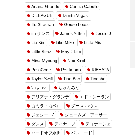
Ariana Grande
Camila Cabello
D.LEAGUE
Dimitri Vegas
Ed Sheeran
Goose house
im ダンス
James Arthur
Jessie J
Lia Kim
Like Mike
Little Mix
Little Simz
May J Lee
Mina Myoung
Noa Kirel
PassCode
Pentatonix
RIEHATA
Taylor Swift
Tina Boo
Tinashe
נועה קירל
ちゃんみな
アリアナ・グランデ
エド・シーラン
カミラ・カベロ
グース ハウス
ジェシー・J
ジェームズ・アーサー
ダンス
ティナ・ブ
ティナーシェ
ハードオフ永田
パスコード