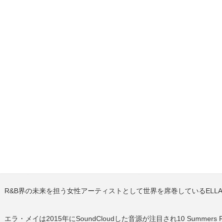
R&B界の未来を担う女性アーティストとして世界を席巻しているELLA M
エラ・メイは2015年にSoundCloudした音源が注目され10 Summers 