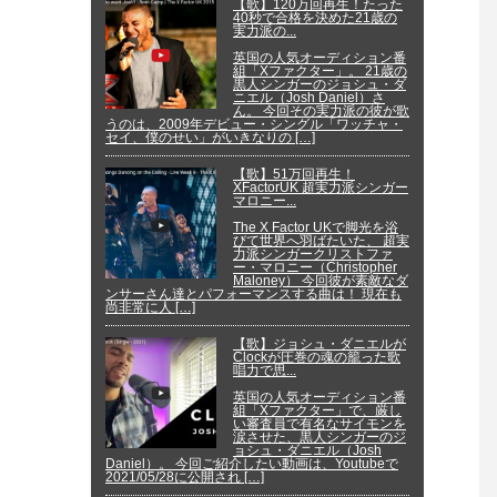
【歌】120万回再生！たった
40秒で合格を決めた21歳の
実力派の...
英国の人気オーディション番
組「Xファクター」。 21歳の
黒人シンガーのジョシュ・ダ
ニエル（Josh Daniel）さ
ん。 今回その実力派の彼が歌
うのは、2009年デビュー・シングル「ワッチャ・
セイ、僕のせい」がいきなりの […]
【歌】51万回再生！
XFactorUK 超実力派シンガー
マロニー...
The X Factor UKで脚光を浴
びて世界へ羽ばたいた、 超実
力派シンガークリストファ
ー・マロニー（Christopher
Maloney） 今回彼が素敵なダ
ンサーさん達とパフォーマンスする曲は！ 現在も
尚非常に人 […]
【歌】ジョシュ・ダニエルが
Clockが圧巻の魂の籠った歌
唱力で思...
英国の人気オーディション番
組「Xファクター」で、厳し
い審査員で有名なサイモンを
涙させた、黒人シンガーのジ
ョシュ・ダニエル（Josh
Daniel）。 今回ご紹介したい動画は、Youtubeで
2021/05/28に公開され […]