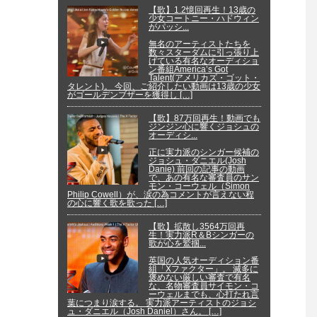
【歌】1.2憶回再生！13歳の
少女コートニー・ハドウィン
がパッシ...
無名のアーティストたちを
数々スターダムに引っ張り上
げている有名なオーディショ
ン番組America’s Got
Talent(アメリカズ・ゴット・
タレント)。 今回、ご紹介したい動画は13歳の少女
がゴールデンブザーを獲得し […]
【歌】87万回再生！動画でも
ジンジン心に響くジョシュの
オーディシ...
正に実力派のシンガー候補の
ジョシュ・ダニエル(Josh
Danie) 前回の記事の動画
で、あの有名な審査員のサン
モン・コーウェル（Simon
Philip Cowell）が、涙の為コメントが言えない程
の心に響く歌を歌った […]
【歌】拡散し3564万回再
生！実力派R＆Bシンガーの
歌が心を鷲掴...
英国の人気オーディション番
組「Xファクター」。 滅多に
褒めない厳しい審査で有名
な、名物審査員サイモン・コ
ーウェルまでも、心打たれ言
葉につまり涙する。 実力派アーティストのジョシ
ュ・ダニエル（Josh Daniel）さん。 […]