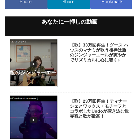
あなたに一押しの動画
【歌】33万回再生！グース ハ
ウスのマナミが歌う相棒は瓶
のジンジャーエールが爽やか
でリズミカルに心に響く♪
【歌】23万回再生！ティナー
シェとワックス・モチーフと
コラボしたUndoが惹き込む世
界観と歌が最高！