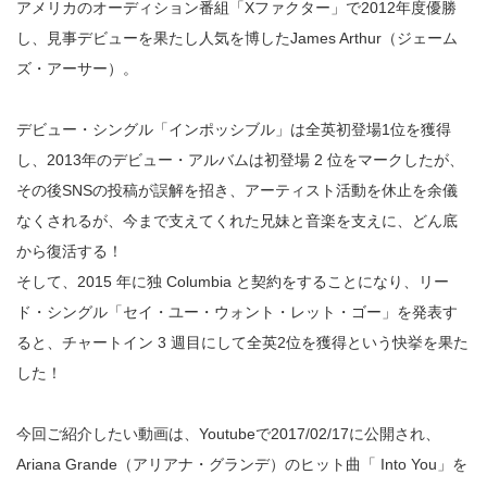
アメリカのオーディション番組「Xファクター」で2012年度優勝
し、見事デビューを果たし人気を博したJames Arthur（ジェーム
ズ・アーサー）。
デビュー・シングル「インポッシブル」は全英初登場1位を獲得
し、2013年のデビュー・アルバムは初登場 2 位をマークしたが、
その後SNSの投稿が誤解を招き、アーティスト活動を休止を余儀
なくされるが、今まで支えてくれた兄妹と音楽を支えに、どん底
から復活する！
そして、2015 年に独 Columbia と契約をすることになり、リー
ド・シングル「セイ・ユー・ウォント・レット・ゴー」を発表す
ると、チャートイン 3 週目にして全英2位を獲得という快挙を果た
した！
今回ご紹介したい動画は、Youtubeで2017/02/17に公開され、
Ariana Grande（アリアナ・グランデ）のヒット曲「 Into You」を