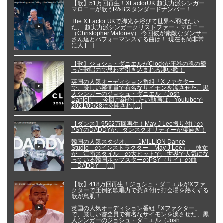
【歌】51万回再生！XFactorUK 超実力派シンガー
マロニーが歌うR&Bスタンダードナンバー！
The X Factor UKで脚光を浴びて世界へ羽ばたい
た、 超実力派シンガークリストファー・マロニー
（Christopher Maloney） 今回彼が素敵なダンサー
さん達とパフォーマンスする曲は！ 現在も尚非常
に人 […]
【歌】ジョシュ・ダニエルがClockが圧巻の魂の籠
った歌唱力で思わず引き込まれる凄い歌！
英国の人気オーディション番組「Xファクター」
で、厳しい審査員で有名なサイモンを涙させた、黒
人シンガーのジョシュ・ダニエル（Josh
Daniel）。 今回ご紹介したい動画は、Youtubeで
2021/05/28に公開され […]
【ダンス】9562万回再生！May J Lee振り付けの
PSYのDADDYが、ダンスクオリティーが凄過ぎ！
韓国の人気スタジオ、 「1MILLION Dance
Studio」のインストラクター「May J Lee」。 彼女
が「江南スタイル」の大ヒットで、世界で人気にな
っている韓国ポップスターのPSY（サイ）の曲
「DADDY」 […]
【歌】418万回再生！ジョシュ・ダニエルがXファ
クターで圧倒的歌唱力で惹き付け打会場を熱くする
歌が鳥肌！
英国の人気オーディション番組「Xファクター」
で、厳しい審査員で有名なサイモンを涙させた、黒
人シンガーのジョシュ・ダニエル（Josh