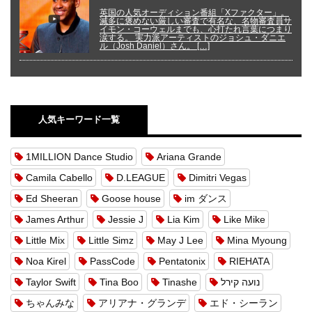
英国の人気オーディション番組「Xファクター」。
滅多に褒めない厳しい審査で有名な、名物審査員サ
イモン・コーウェルまでも、心打たれ言葉につまり
涙する。 実力派アーティストのジョシュ・ダニエ
ル（Josh Daniel）さん。 […]
人気キーワード一覧
1MILLION Dance Studio
Ariana Grande
Camila Cabello
D.LEAGUE
Dimitri Vegas
Ed Sheeran
Goose house
im ダンス
James Arthur
Jessie J
Lia Kim
Like Mike
Little Mix
Little Simz
May J Lee
Mina Myoung
Noa Kirel
PassCode
Pentatonix
RIEHATA
Taylor Swift
Tina Boo
Tinashe
נועה קירל
ちゃんみな
アリアナ・グランデ
エド・シーラン