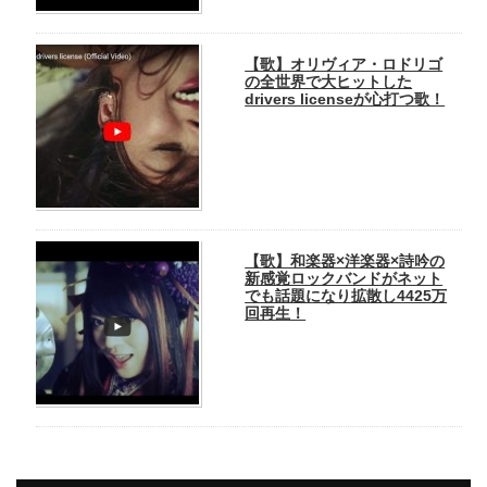
【歌】オリヴィア・ロドリゴ
の全世界で大ヒットした
drivers licenseが心打つ歌！
【歌】和楽器×洋楽器×詩吟の
新感覚ロックバンドがネット
でも話題になり拡散し4425万
回再生！