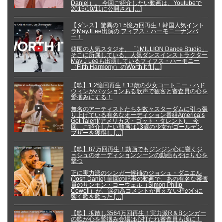
Daniel）。 今回ご紹介したい動画は、Youtubeで
2015/10/11に公開され […]
【ダンス】驚異の1.5憶万回再生！韓国人気イント
ラMayJLee出演の フィフス・ハーモニーナンバ
ー！
韓国の人気スタジオ、「1MILLION Dance Studio」
そこに所属している、人気ダンスインストラクター
May J Leeも出演しているフィフス・ハーモニー
（Fifth Harmony）のWorth It ft […]
【歌】1.2憶回再生！13歳の少女コートニー・ハド
ウィンがパッションある歌声で観客と審査員の心を
鷲掴みにする！
無名のアーティストたちを数々スターダムに引っ張
り上げている有名なオーディション番組America’s
Got Talent(アメリカズ・ゴット・タレント)。 今
回、ご紹介したい動画は13歳の少女がゴールデン
ブザーを獲得し […]
【歌】87万回再生！動画でもジンジン心に響くジ
ョシュのオーディションシーンの動画もやはり心を
撃つ
正に実力派のシンガー候補のジョシュ・ダニエル
(Josh Danie) 前回の記事の動画で、あの有名な審査
員のサンモン・コーウェル（Simon Philip
Cowell）が、涙の為コメントが言えない程の心に
響く歌を歌った […]
【歌】拡散し3564万回再生！実力派R＆Bシンガー
の歌が心を鷲掴み会場は心打たれ審査員も涙に！