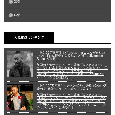
演奏
特集
人気動画ランキング
【歌】95万回再生！ジョシュ・ダニエルが自然の
中でしずかに圧倒的な歌唱力で心打つSkimming
Stonesが最高！
英国の人気オーディション番組「Xファクター」
で、厳しい審査員で有名なサイモンを涙させた、黒
人シンガーのジョシュ・ダニエル（Josh
Daniel）。 今回ご紹介したい動画は、Youtubeで
2017/05/22に公開され […]
【歌】120万回再生！たった40秒で合格を決めた21
歳の実力派のジョシュの歌が心を貫く！
英国の人気オーディション番組「Xファクター」。
21歳の黒人シンガーのジョシュ・ダニエル（Josh
Daniel）さん。 今回その実力派の彼が歌うのは、
2009年デビュー・シングル「ワッチャ・セイ、僕
のせい」がいきなりの […]