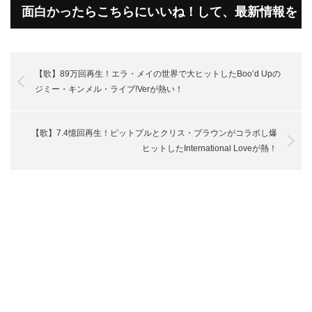
面白かったらこちらにいいね！して、最新情報を
受け取って下さいね！
【歌】89万回再生！エラ・メイの世界で大ヒットしたBoo’d Upの
ジミー・キンメル・ライブ!Verが熱い！
【歌】7.4憶回再生！ピットプルとクリス・ブラウンがコラボし爆
ヒットしたInternational Loveが熱！