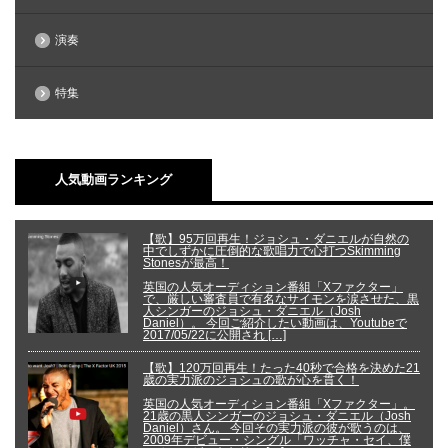
演奏
特集
人気動画ランキング
【歌】95万回再生！ジョシュ・ダニエルが自然の
中でしずかに圧倒的な歌唱力で心打つSkimming
Stonesが最高！
英国の人気オーディション番組「Xファクター」
で、厳しい審査員で有名なサイモンを涙させた、黒
人シンガーのジョシュ・ダニエル（Josh
Daniel）。 今回ご紹介したい動画は、Youtubeで
2017/05/22に公開され […]
【歌】120万回再生！たった40秒で合格を決めた21
歳の実力派のジョシュの歌が心を貫く！
英国の人気オーディション番組「Xファクター」。
21歳の黒人シンガーのジョシュ・ダニエル（Josh
Daniel）さん。 今回その実力派の彼が歌うのは、
2009年デビュー・シングル「ワッチャ・セイ、僕