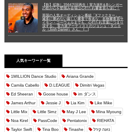
【歌】拡散し3564万回再生！実力派R＆Bシンガー
の歌が心を鷲掴み会場は心打たれ審査員も涙に！
英国の人気オーディション番組「Xファクター」。
滅多に褒めない厳しい審査で有名な、名物審査員サ
イモン・コーウェルまでも、心打たれ言葉につまり
涙する。 実力派アーティストのジョシュ・ダニエ
ル（Josh Daniel）さん。 […]
人気キーワード一覧
1MILLION Dance Studio
Ariana Grande
Camila Cabello
D.LEAGUE
Dimitri Vegas
Ed Sheeran
Goose house
im ダンス
James Arthur
Jessie J
Lia Kim
Like Mike
Little Mix
Little Simz
May J Lee
Mina Myoung
Noa Kirel
PassCode
Pentatonix
RIEHATA
Taylor Swift
Tina Boo
Tinashe
נועה קירל