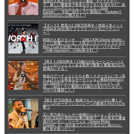
英国の人気オーディション番組「Xファクター」
で、厳しい審査員で有名なサイモンを涙させた、黒
人シンガーのジョシュ・ダニエル（Josh
Daniel）。 今回ご紹介したい動画は、Youtubeで
2015/10/11に公開され […]
【ダンス】驚異の1.5憶万回再生！韓国人気イント
ラMayJLee出演の フィフス・ハーモニーナンバ
ー！
韓国の人気スタジオ、「1MILLION Dance Studio」
そこに所属している、人気ダンスインストラクター
May J Leeも出演しているフィフス・ハーモニー
（Fifth Harmony）のWorth It ft […]
【歌】1.2憶回再生！13歳の少女コートニー・ハド
ウィンがパッションある歌声で観客と審査員の心を
鷲掴みにする！
無名のアーティストたちを数々スターダムに引っ張
り上げている有名なオーディション番組America’s
Got Talent(アメリカズ・ゴット・タレント)。 今
回、ご紹介したい動画は13歳の少女がゴールデン
ブザーを獲得し […]
【歌】87万回再生！動画でもジンジン心に響くジ
ョシュのオーディションシーンの動画もやはり心を
撃つ
正に実力派のシンガー候補のジョシュ・ダニエル
(Josh Danie) 前回の記事の動画で、あの有名な審査
員のサンモン・コーウェル（Simon Philip
Cowell）が、涙の為コメントが言えない程の心に
響く歌を歌った […]