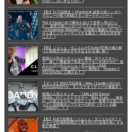
のせい」がいきなりの […]
【歌】51万回再生！XFactorUK 超実力派シンガー
マロニーが歌うR&Bスタンダードナンバー！
The X Factor UKで脚光を浴びて世界へ羽ばたい
た、 超実力派シンガークリストファー・マロニー
（Christopher Maloney） 今回彼が素敵なダンサー
さん達とパフォーマンスする曲は！ 現在も尚非常
に人 […]
【歌】ジョシュ・ダニエルがClockが圧巻の魂の籠
った歌唱力で思わず引き込まれる凄い歌！
英国の人気オーディション番組「Xファクター」
で、厳しい審査員で有名なサイモンを涙させた、黒
人シンガーのジョシュ・ダニエル（Josh
Daniel）。 今回ご紹介したい動画は、Youtubeで
2021/05/28に公開され […]
【ダンス】9562万回再生！May J Lee振り付けの
PSYのDADDYが、ダンスクオリティーが凄過ぎ！
韓国の人気スタジオ、 「1MILLION Dance
Studio」のインストラクター「May J Lee」。 彼女
が「江南スタイル」の大ヒットで、世界で人気にな
っている韓国ポップスターのPSY（サイ）の曲
「DADDY」 […]
【歌】418万回再生！ジョシュ・ダニエルがXファ
クターで圧倒的歌唱力で惹き付け打会場を熱くする
歌が鳥肌！