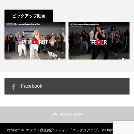
ピックアップ動画
Jane Kim「PEPPA POT」腰を落
Yeji Kim「FEVER」激しくないの
Facebook
として波打つ…
に圧倒的にセク…
PAGE TOP
Copyright ©
エンタメ動画紹介メディア「エンタメクラブ」
All rights