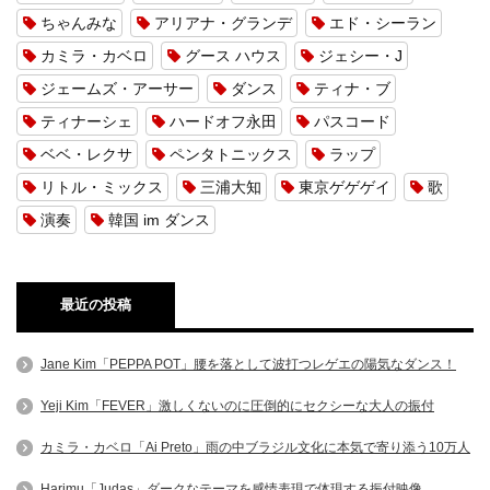
ちゃんみな
アリアナ・グランデ
エド・シーラン
カミラ・カベロ
グース ハウス
ジェシー・J
ジェームズ・アーサー
ダンス
ティナ・ブ
ティナーシェ
ハードオフ永田
パスコード
ベベ・レクサ
ペンタトニックス
ラップ
リトル・ミックス
三浦大知
東京ゲゲゲイ
歌
演奏
韓国 im ダンス
最近の投稿
Jane Kim「PEPPA POT」腰を落として波打つレゲエの陽気なダンス！
Yeji Kim「FEVER」激しくないのに圧倒的にセクシーな大人の振付
カミラ・カベロ「Ai Preto」雨の中ブラジル文化に本気で寄り添う10万人
Harimu「Judas」ダークなテーマを感情表現で体現する振付映像