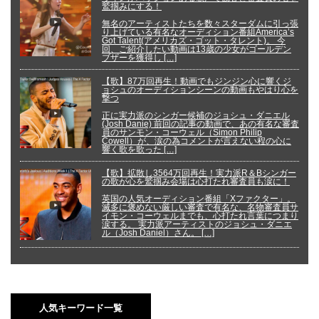
鷲掴みにする！
無名のアーティストたちを数々スターダムに引っ張
り上げている有名なオーディション番組America’s
Got Talent(アメリカズ・ゴット・タレント)。 今
回、ご紹介したい動画は13歳の少女がゴールデン
ブザーを獲得し […]
【歌】87万回再生！動画でもジンジン心に響くジ
ョシュのオーディションシーンの動画もやはり心を
撃つ
正に実力派のシンガー候補のジョシュ・ダニエル
(Josh Danie) 前回の記事の動画で、あの有名な審査
員のサンモン・コーウェル（Simon Philip
Cowell）が、涙の為コメントが言えない程の心に
響く歌を歌った […]
【歌】拡散し3564万回再生！実力派R＆Bシンガー
の歌が心を鷲掴み会場は心打たれ審査員も涙に！
英国の人気オーディション番組「Xファクター」。
滅多に褒めない厳しい審査で有名な、名物審査員サ
イモン・コーウェルまでも、心打たれ言葉につまり
涙する。 実力派アーティストのジョシュ・ダニエ
ル（Josh Daniel）さん。 […]
人気キーワード一覧