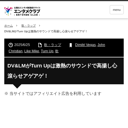
menu
ホーム
歌・ラップ
DV&LMがTurn Upは激熱のサウンドで高揚し心滾らせアゲアゲ！
2025/6/25
歌・ラップ
Dimitri Vegas
,
John
Christian
,
Like Mike
,
Turn Up
,
歌
DV&LMがTurn Upは激熱のサウンドで高揚し心
滾らせアゲアゲ！
※ 当サイトではアフィリエイト広告を利用しています