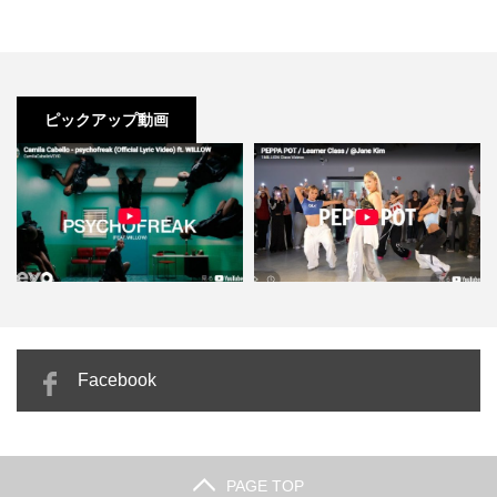
ピックアップ動画
k」
Jane Kim「PEPPA POT」腰を落
Yeji Kim「FEVER」激しくないの
Facebook
として波打つ…
に圧倒的にセク…
PAGE TOP