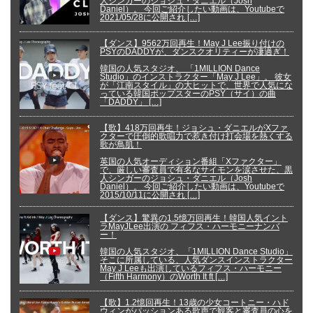
人シンガーのジョシュ・ダニエル（Josh
Daniel）。 今回ご紹介したい動画は、Youtubeで
2021/05/28に公開され […]
【ダンス】9562万回再生！May J Lee振り付けの
PSYのDADDYが、ダンスクオリティーが凄過ぎ！
韓国の人気スタジオ、 「1MILLION Dance
Studio」のインストラクター「May J Lee」。 彼女
が「江南スタイル」の大ヒットで、世界で人気にな
っている韓国ポップスターのPSY（サイ）の曲
「DADDY」 […]
【歌】418万回再生！ジョシュ・ダニエルがXファ
クターで圧倒的歌唱力で惹き付け打会場を熱くする
歌が鳥肌！
英国の人気オーディション番組「Xファクター」
で、厳しい審査員で有名なサイモンを涙させた、黒
人シンガーのジョシュ・ダニエル（Josh
Daniel）。 今回ご紹介したい動画は、Youtubeで
2015/10/11に公開され […]
【ダンス】驚異の1.5憶万回再生！韓国人気イント
ラMayJLee出演の フィフス・ハーモニーナンバ
ー！
韓国の人気スタジオ、「1MILLION Dance Studio」
そこに所属している、人気ダンスインストラクター
May J Leeも出演しているフィフス・ハーモニー
（Fifth Harmony）のWorth It ft […]
【歌】1.2憶回再生！13歳の少女コートニー・ハド
ウィンがパッションある歌声で観客と審査員の心を