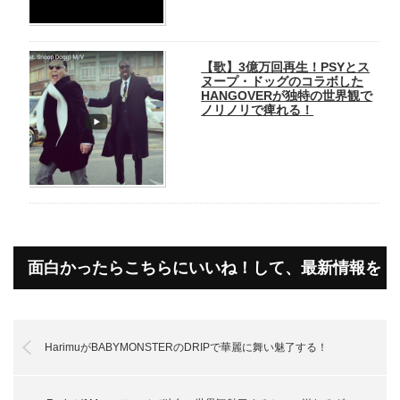
【歌】3億万回再生！PSYとス
ヌープ・ドッグのコラボした
HANGOVERが独特の世界観で
ノリノリで痺れる！
面白かったらこちらにいいね！して、最新情報を
受け取って下さいね！
HarimuがBABYMONSTERのDRIPで華麗に舞い魅了する！