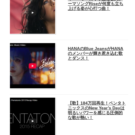
ーマソングRiseが何度も立ち
上げる姿が心打つ曲！
HANAのBlue JeansがHANA
のメンバーが輝き惹き込む歌
とダンス！
【歌】184万回再生！ペンタト
ニックスのNew Year’s Dayは
明るいパワーを感じる圧倒的
な歌が熱い！