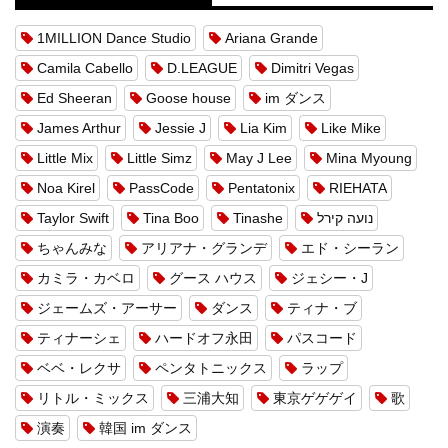
1MILLION Dance Studio
Ariana Grande
Camila Cabello
D.LEAGUE
Dimitri Vegas
Ed Sheeran
Goose house
im ダンス
James Arthur
Jessie J
Lia Kim
Like Mike
Little Mix
Little Simz
May J Lee
Mina Myoung
Noa Kirel
PassCode
Pentatonix
RIEHATA
Taylor Swift
Tina Boo
Tinashe
נועה קירל
ちゃんみな
アリアナ・グランデ
エド・シーラン
カミラ・カベロ
グース ハウス
ジェシー・J
ジェームズ・アーサー
ダンス
ティナ・ブ
ティナーシェ
ハードオフ永田
パスコード
ベベ・レクサ
ペンタトニックス
ラップ
リトル・ミックス
三浦大知
東京ゲゲゲイ
歌
演奏
韓国 im ダンス