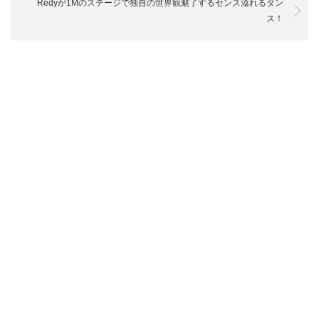
Redyが1Mのステージで独自の世界観魅了するセンス溢れるダン
ス！