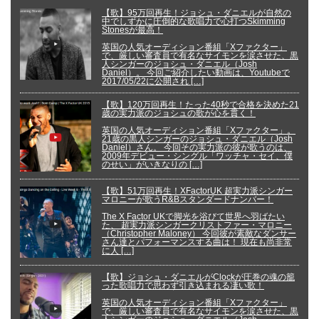
【歌】95万回再生！ジョシュ・ダニエルが自然の
中でしずかに圧倒的な歌唱力で心打つSkimming
Stonesが最高！
英国の人気オーディション番組「Xファクター」
で、厳しい審査員で有名なサイモンを涙させた、黒
人シンガーのジョシュ・ダニエル（Josh
Daniel）。 今回ご紹介したい動画は、Youtubeで
2017/05/22に公開され […]
【歌】120万回再生！たった40秒で合格を決めた21
歳の実力派のジョシュの歌が心を貫く！
英国の人気オーディション番組「Xファクター」。
21歳の黒人シンガーのジョシュ・ダニエル（Josh
Daniel）さん。 今回その実力派の彼が歌うのは、
2009年デビュー・シングル「ワッチャ・セイ、僕
のせい」がいきなりの […]
【歌】51万回再生！XFactorUK 超実力派シンガー
マロニーが歌うR&Bスタンダードナンバー！
The X Factor UKで脚光を浴びて世界へ羽ばたい
た、 超実力派シンガークリストファー・マロニー
（Christopher Maloney） 今回彼が素敵なダンサー
さん達とパフォーマンスする曲は！ 現在も尚非常
に人 […]
【歌】ジョシュ・ダニエルがClockが圧巻の魂の籠
った歌唱力で思わず引き込まれる凄い歌！
英国の人気オーディション番組「Xファクター」
で、厳しい審査員で有名なサイモンを涙させた、黒