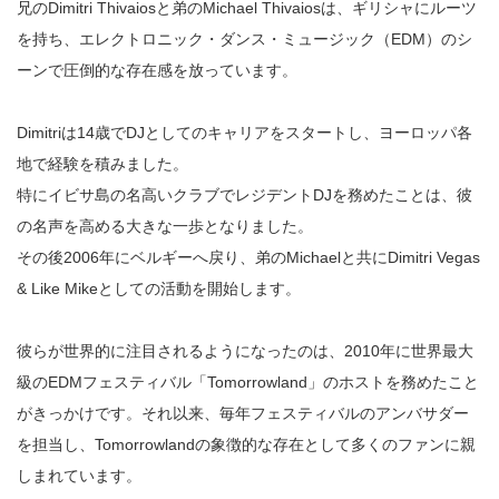
兄のDimitri Thivaiosと弟のMichael Thivaiosは、ギリシャにルーツ
を持ち、エレクトロニック・ダンス・ミュージック（EDM）のシ
ーンで圧倒的な存在感を放っています。
Dimitriは14歳でDJとしてのキャリアをスタートし、ヨーロッパ各
地で経験を積みました。
特にイビサ島の名高いクラブでレジデントDJを務めたことは、彼
の名声を高める大きな一歩となりました。
その後2006年にベルギーへ戻り、弟のMichaelと共にDimitri Vegas
& Like Mikeとしての活動を開始します。
彼らが世界的に注目されるようになったのは、2010年に世界最大
級のEDMフェスティバル「Tomorrowland」のホストを務めたこと
がきっかけです。それ以来、毎年フェスティバルのアンバサダー
を担当し、Tomorrowlandの象徴的な存在として多くのファンに親
しまれています。