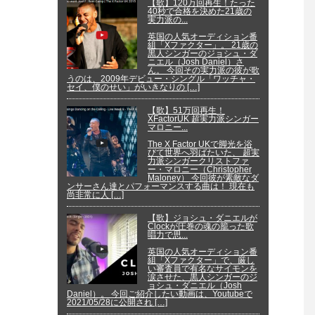
【歌】120万回再生！たった
40秒で合格を決めた21歳の
実力派の...
英国の人気オーディション番
組「Xファクター」。 21歳の
黒人シンガーのジョシュ・ダ
ニエル（Josh Daniel）さ
ん。 今回その実力派の彼が歌
うのは、2009年デビュー・シングル「ワッチャ・
セイ、僕のせい」がいきなりの […]
【歌】51万回再生！
XFactorUK 超実力派シンガー
マロニー...
The X Factor UKで脚光を浴
びて世界へ羽ばたいた、 超実
力派シンガークリストファ
ー・マロニー（Christopher
Maloney） 今回彼が素敵なダ
ンサーさん達とパフォーマンスする曲は！ 現在も
尚非常に人 […]
【歌】ジョシュ・ダニエルが
Clockが圧巻の魂の籠った歌
唱力で思...
英国の人気オーディション番
組「Xファクター」で、厳し
い審査員で有名なサイモンを
涙させた、黒人シンガーのジ
ョシュ・ダニエル（Josh
Daniel）。 今回ご紹介したい動画は、Youtubeで
2021/05/28に公開され […]