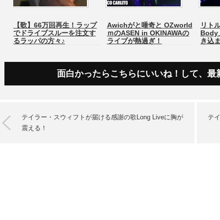
【歌】66万回再生！ラップ
Awichがと唾奇と OZworld
リトル
でドライブスルーを注文す
ｍのASEN in OKINAWAの
Bod
るラッパの方々♪
ライブが熱過ぎ！
き込
面白かったらこちらにいいね！して、最
テイラー・スウィフトが届ける感謝の歌Long Liveに胸が
テイ
震える！