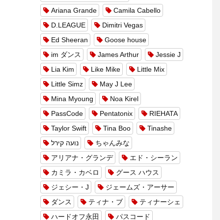
Ariana Grande
Camila Cabello
D.LEAGUE
Dimitri Vegas
Ed Sheeran
Goose house
im ダンス
James Arthur
Jessie J
Lia Kim
Like Mike
Little Mix
Little Simz
May J Lee
Mina Myoung
Noa Kirel
PassCode
Pentatonix
RIEHATA
Taylor Swift
Tina Boo
Tinashe
נועה קירל
ちゃんみな
アリアナ・グランデ
エド・シーラン
カミラ・カベロ
グース ハウス
ジェシー・J
ジェームズ・アーサー
ダンス
ティナ・ブ
ティナーシェ
ハードオフ永田
パスコード