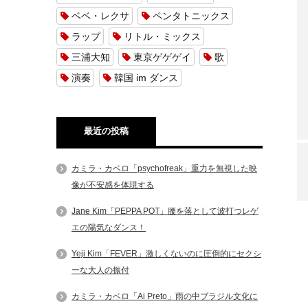
ベベ・レクサ
ペンタトニックス
ラップ
リトル・ミックス
三浦大知
東京ゲゲゲイ
歌
演奏
韓国 im ダンス
最近の投稿
カミラ・カベロ「psychofreak」重力を無視した映
像が不安感を体現する
Jane Kim「PEPPA POT」腰を落として波打つレゲ
エの陽気なダンス！
Yeji Kim「FEVER」激しくないのに圧倒的にセクシ
ーな大人の振付
カミラ・カベロ「Ai Preto」雨の中ブラジル文化に