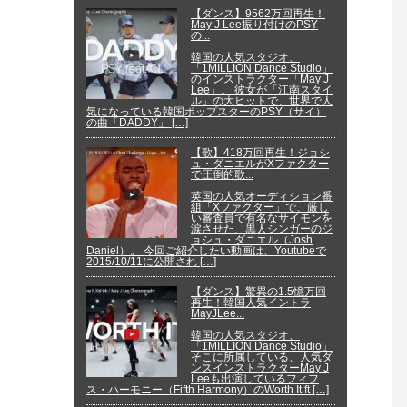
【ダンス】9562万回再生！
May J Lee振り付けのPSY
の...
韓国の人気スタジオ、
「1MILLION Dance Studio」
のインストラクター「May J
Lee」。 彼女が「江南スタイ
ル」の大ヒットで、世界で人
気になっている韓国ポップスターのPSY（サイ）
の曲「DADDY」 […]
【歌】418万回再生！ジョシ
ュ・ダニエルがXファクター
で圧倒的歌...
英国の人気オーディション番
組「Xファクター」で、厳し
い審査員で有名なサイモンを
涙させた、黒人シンガーのジ
ョシュ・ダニエル（Josh
Daniel）。 今回ご紹介したい動画は、Youtubeで
2015/10/11に公開され […]
【ダンス】驚異の1.5憶万回
再生！韓国人気イントラ
MayJLee...
韓国の人気スタジオ、
「1MILLION Dance Studio」
そこに所属している、人気ダ
ンスインストラクターMay J
Leeも出演しているフィフ
ス・ハーモニー（Fifth Harmony）のWorth It ft […]