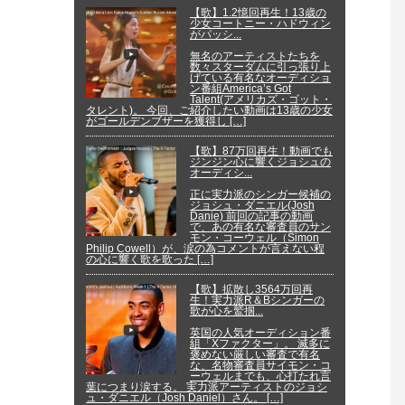
【歌】1.2憶回再生！13歳の
少女コートニー・ハドウィン
がパッシ...
無名のアーティストたちを
数々スターダムに引っ張り上
げている有名なオーディショ
ン番組America’s Got
Talent(アメリカズ・ゴット・
タレント)。 今回、ご紹介したい動画は13歳の少女
がゴールデンブザーを獲得し […]
【歌】87万回再生！動画でも
ジンジン心に響くジョシュの
オーディシ...
正に実力派のシンガー候補の
ジョシュ・ダニエル(Josh
Danie) 前回の記事の動画
で、あの有名な審査員のサン
モン・コーウェル（Simon
Philip Cowell）が、涙の為コメントが言えない程
の心に響く歌を歌った […]
【歌】拡散し3564万回再
生！実力派R＆Bシンガーの
歌が心を鷲掴...
英国の人気オーディション番
組「Xファクター」。 滅多に
褒めない厳しい審査で有名
な、名物審査員サイモン・コ
ーウェルまでも、心打たれ言
葉につまり涙する。 実力派アーティストのジョシ
ュ・ダニエル（Josh Daniel）さん。 […]