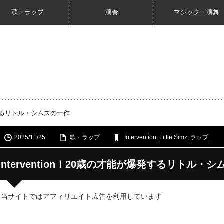
歌・ラップ
演奏
マジック・演舞
爆発するリトル・シムズの一作
2025/11/25
歌・ラップ
Intervention
,
Little Simz
,
ラップ
Intervention！20歳の才能が爆発するリトル・
 当サイトではアフィリエイト広告を利用しています