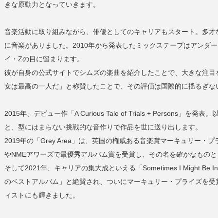
きな原動力となっていきます。
音楽活動に取り組みながら、俳優としてのキャリアもスタート。多才
に音楽がありました。2010年から発表したミックステープはアンダ
イ・Zの目に留まります。
彼が自身の公式サイトでシムズの楽曲を紹介したことで、大きな注目
女は最高の一人だ」と称賛したことで、その評価は国際的に揺るぎな
2015年、デビュー作「A Curious Tale of Trials + Per
と、型にはまらない挑戦的な音作りで作品を世に送り出します。
2019年の「Grey Area」は、英国の権威ある音楽賞マーキュリ
やNMEアワーズで最優秀アルバム賞を受賞し、その名を確かなものと
そして2021年、キャリアの集大成といえる「Sometimes I Might Be
のベストアルバム」と絶賛され、ついにマーキュリー・プライズを受
ィストにも輝きました。