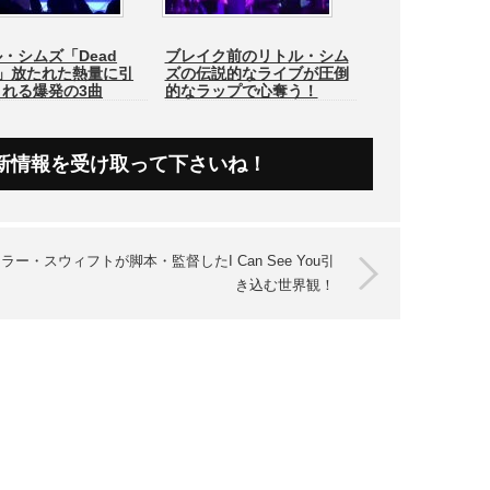
・シムズ「Dead
ブレイク前のリトル・シム
y」放たれた熱量に引
ズの伝説的なライブが圧倒
まれる爆発の3曲
的なラップで心奪う！
新情報を受け取って下さいね！
ラー・スウィフトが脚本・監督したI Can See You引
き込む世界観！