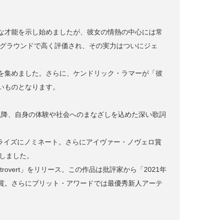
な才能を示し始めましたが、彼女の情熱の中心には常
ーグラウンドで高く評価され、その実力はついにジェ
を集めました。さらに、ケンドリック・ラマーが「彼
いものとなります。
sons」を発表。以降、自身の体験や社会へのまなざしを込めた深い歌詞
ー・プライズにノミネート。さらにアイヴァー・ノヴェロ賞
しました。
 Introvert」をリリース。この作品は批評家から「2021年
賞。さらにブリット・アワードでは最優秀新人アーテ