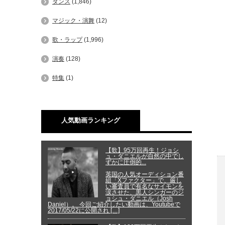
ダンス
(1,846)
マジック・演舞
(12)
歌・ラップ
(1,996)
演奏
(128)
特集
(1)
人気動画ランキング
【歌】95万回再生！ジョシ
ュ・ダニエルが自然の中でし
ずかに圧倒的...
英国の人気オーディション番
組「Xファクター」で、厳し
い審査員で有名なサイモンを
涙させた、黒人シンガーのジ
ョシュ・ダニエル（Josh
Daniel）。 今回ご紹介したい動画は、Youtubeで
2017/05/22に公開され […]