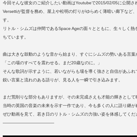
今回そんな彼女のご紹介したい動画はYoutubeで2015/02/05に公開された
Versettiが監督を務め、屋上や松明の灯りがゆらめく薄暗い廊下
す。
リトル・シムズは仲間であるSpace Ageの面々とともに、生々し
ちています。
曲は大きな鼓動のような音から始まり、すぐにシムズの勢いある言葉
「この場のすべてを震わせる。まだ20歳なのに。」
そんな歌詞が示すように、若いながらも場を導く強さと自信があふれ
鋭い言葉と流れのある語りが、見る人を一瞬で引き込みます。
まだ荒削りな部分もありますが、その未完成さえも才能の輝きとして映るのが
当時の英国の音楽の未来を示す一作であり、今も多くの人に語り継が
ぜひ動画を見て、若き日のリトル・シムズの力強い姿を体感してくだ
————————————