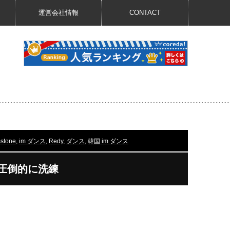
運営会社情報
CONTACT
stone
,
im ダンス
,
Redy
,
ダンス
,
韓国 im ダンス
が圧倒的に洗練