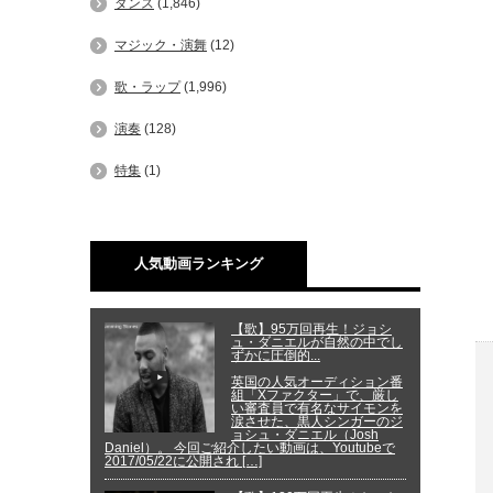
ダンス
(1,846)
マジック・演舞
(12)
歌・ラップ
(1,996)
演奏
(128)
特集
(1)
人気動画ランキング
【歌】95万回再生！ジョシ
ュ・ダニエルが自然の中でし
ずかに圧倒的...
英国の人気オーディション番
組「Xファクター」で、厳し
い審査員で有名なサイモンを
涙させた、黒人シンガーのジ
ョシュ・ダニエル（Josh
Daniel）。 今回ご紹介したい動画は、Youtubeで
2017/05/22に公開され […]