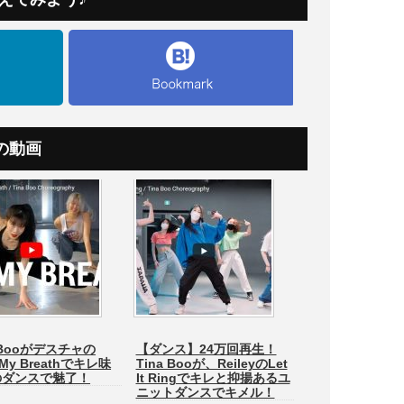
の動画
a Booがデスチャの
【ダンス】24万回再生！
 My Breathでキレ味
Tina Booが、ReileyのLet
のダンスで魅了！
It Ringでキレと抑揚あるユ
ニットダンスでキメル！