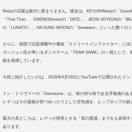
Redyの活躍は振付に留まりません。彼女は、KEY(SHINee)の「Gasoline
「That That」、ONEW(Shinee)の「DICE」、JEON SOYEONの「BEA
の「LUNATIC」、HA SUNG WOONの「Sneakers」といった
さらに、韓国で話題沸騰中の番組「ストリートメンファイター」に出演
ヨンジュン氏が率いるダンスチーム『TEAM SAME』の一員として
能を発揮しています。
今回ご紹介したいのは、2026年4月18日にYouTubeで公開されたド
ドン・トリヴァーの「Gemstone」は、彼の持ち味である浮遊感の
レディはその楽曲が持つゆったりとした空気感を、ヒップホップの鋭
最大の見どころは、レディが得意とする「音の質感」までをも表現す
あります。