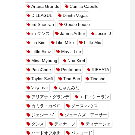
Ariana Grande
Camila Cabello
D.LEAGUE
Dimitri Vegas
Ed Sheeran
Goose house
im ダンス
James Arthur
Jessie J
Lia Kim
Like Mike
Little Mix
Little Simz
May J Lee
Mina Myoung
Noa Kirel
PassCode
Pentatonix
RIEHATA
Taylor Swift
Tina Boo
Tinashe
נועה קירל
ちゃんみな
アリアナ・グランデ
エド・シーラン
カミラ・カベロ
グース ハウス
ジェシー・J
ジェームズ・アーサー
ダンス
ティナ・ブ
ティナーシェ
ハードオフ永田
パスコード