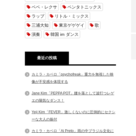
ベベ・レクサ
ペンタトニックス
ラップ
リトル・ミックス
三浦大知
東京ゲゲゲイ
歌
演奏
韓国 im ダンス
最近の投稿
カミラ・カベロ「psychofreak」重力を無視した映
像が不安感を体現する
Jane Kim「PEPPA POT」腰を落として波打つレゲ
エの陽気なダンス！
Yeji Kim「FEVER」激しくないのに圧倒的にセクシ
ーな大人の振付
カミラ・カベロ「Ai Preto」雨の中ブラジル文化に