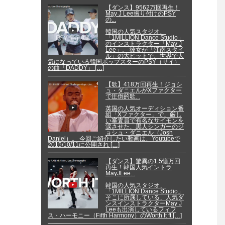
【ダンス】9562万回再生！
May J Lee振り付けのPSY
の...
韓国の人気スタジオ、
「1MILLION Dance Studio」
のインストラクター「May J
Lee」。 彼女が「江南スタイ
ル」の大ヒットで、世界で人
気になっている韓国ポップスターのPSY（サイ）
の曲「DADDY」 […]
【歌】418万回再生！ジョシ
ュ・ダニエルがXファクター
で圧倒的歌...
英国の人気オーディション番
組「Xファクター」で、厳し
い審査員で有名なサイモンを
涙させた、黒人シンガーのジ
ョシュ・ダニエル（Josh
Daniel）。 今回ご紹介したい動画は、Youtubeで
2015/10/11に公開され […]
【ダンス】驚異の1.5憶万回
再生！韓国人気イントラ
MayJLee...
韓国の人気スタジオ、
「1MILLION Dance Studio」
そこに所属している、人気ダ
ンスインストラクターMay J
Leeも出演しているフィフ
ス・ハーモニー（Fifth Harmony）のWorth It ft […]