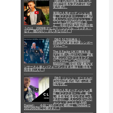
【歌】120万回再生！たった
40秒で合格を決めた21歳の
実力派の...
英国の人気オーディション番
組「Xファクター」。 21歳の
黒人シンガーのジョシュ・ダ
ニエル（Josh Daniel）さ
ん。 今回その実力派の彼が歌
うのは、2009年デビュー・シングル「ワッチャ・
セイ、僕のせい」がいきなりの […]
【歌】51万回再生！
XFactorUK 超実力派シンガー
マロニー...
The X Factor UKで脚光を浴
びて世界へ羽ばたいた、 超実
力派シンガークリストファ
ー・マロニー（Christopher
Maloney） 今回彼が素敵なダ
ンサーさん達とパフォーマンスする曲は！ 現在も
尚非常に人 […]
【歌】ジョシュ・ダニエルが
Clockが圧巻の魂の籠った歌
唱力で思...
英国の人気オーディション番
組「Xファクター」で、厳し
い審査員で有名なサイモンを
涙させた、黒人シンガーのジ
ョシュ・ダニエル（Josh
Daniel）。 今回ご紹介したい動画は、Youtubeで
2021/05/28に公開され […]