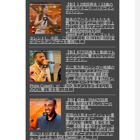
【歌】1.2憶回再生！13歳の
少女コートニー・ハドウィン
がパッシ...
無名のアーティストたちを
数々スターダムに引っ張り上
げている有名なオーディショ
ン番組America’s Got
Talent(アメリカズ・ゴット・
タレント)。 今回、ご紹介したい動画は13歳の少女
がゴールデンブザーを獲得し […]
【歌】87万回再生！動画でも
ジンジン心に響くジョシュの
オーディシ...
正に実力派のシンガー候補の
ジョシュ・ダニエル(Josh
Danie) 前回の記事の動画
で、あの有名な審査員のサン
モン・コーウェル（Simon
Philip Cowell）が、涙の為コメントが言えない程
の心に響く歌を歌った […]
【歌】拡散し3564万回再
生！実力派R＆Bシンガーの
歌が心を鷲掴...
英国の人気オーディション番
組「Xファクター」。 滅多に
褒めない厳しい審査で有名
な、名物審査員サイモン・コ
ーウェルまでも、心打たれ言
葉につまり涙する。 実力派アーティストのジョシ
ュ・ダニエル（Josh Daniel）さん。 […]