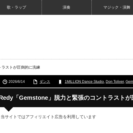
歌・ラップ
演奏
マジック・演舞
コントラストが圧倒的に洗練
2026/6/14
ダンス
1MILLION Dance Studio
,
Don Toliver
,
Gem
Redy「Gemstone」脱力と緊張のコントラスト
 当サイトではアフィリエイト広告を利用しています