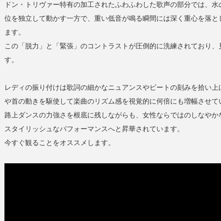
ドン・トリヴァー特有の加工されたふわふわした歌声の部分では、水
位を独立して動かす一方で、重い低音が鳴る瞬間には深く重心を落と
ます。
この「脱力」と「緊張」のコントラストが圧倒的に洗練されており、
す。
レディの振り付けは歌詞の細かなニュアンスやビートの刻みを拾い上
や首の動きを駆使して楽曲のリズム感を視覚的に何倍にも増幅させて
路上ダンスの力強さを根底に残しながらも、女性ならではのしなやか
スタイリッシュなパフォーマンスへと昇華されています。
今すぐ観ることをオススメします。