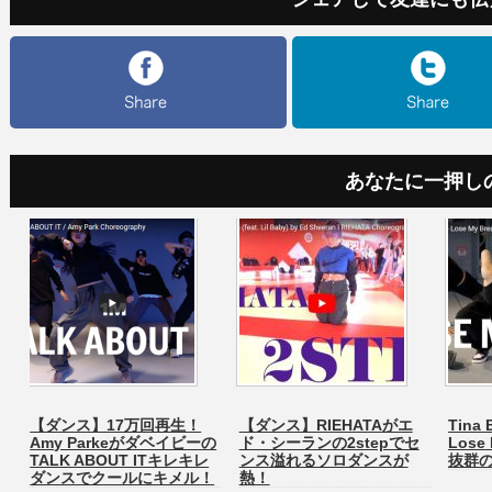
あなたに一押し
【ダンス】17万回再生！
【ダンス】RIEHATAがエ
Tin
Amy Parkeがダベイビーの
ド・シーランの2stepでセ
Lose
TALK ABOUT ITキレキレ
ンス溢れるソロダンスが
抜群
ダンスでクールにキメル！
熱！