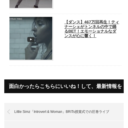
【ダンス】467万回再生！ティ
ナーシェがトンネルの中で踊
るBET！エモーショナルなダ
ンスが心に響く！
面白かったらこちらにいいね！して、最新情報を
受け取って下さいね！
Little Simz「Introvert & Woman」BRITs授賞式での圧巻ライブ