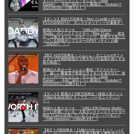
人シンガーのジョシュ・ダニエル（Josh
Daniel）。 今回ご紹介したい動画は、Youtubeで
2021/05/28に公開され […]
【ダンス】9562万回再生！May J Lee振り付けの
PSYのDADDYが、ダンスクオリティーが凄過ぎ！
韓国の人気スタジオ、 「1MILLION Dance
Studio」のインストラクター「May J Lee」。 彼女
が「江南スタイル」の大ヒットで、世界で人気にな
っている韓国ポップスターのPSY（サイ）の曲
「DADDY」 […]
【歌】418万回再生！ジョシュ・ダニエルがXファ
クターで圧倒的歌唱力で惹き付け打会場を熱くする
歌が鳥肌！
英国の人気オーディション番組「Xファクター」
で、厳しい審査員で有名なサイモンを涙させた、黒
人シンガーのジョシュ・ダニエル（Josh
Daniel）。 今回ご紹介したい動画は、Youtubeで
2015/10/11に公開され […]
【ダンス】驚異の1.5憶万回再生！韓国人気イント
ラMayJLee出演の フィフス・ハーモニーナンバ
ー！
韓国の人気スタジオ、「1MILLION Dance Studio」
そこに所属している、人気ダンスインストラクター
May J Leeも出演しているフィフス・ハーモニー
（Fifth Harmony）のWorth It ft […]
【歌】1.2憶回再生！13歳の少女コートニー・ハド
ウィンがパッションある歌声で観客と審査員の心を