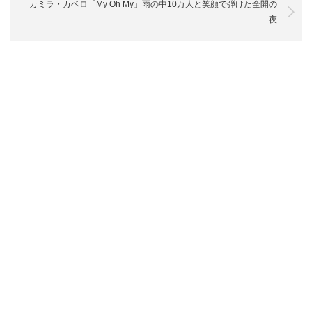
カミラ・カベロ「My Oh My」雨の中10万人と笑顔で弾けた全開の
夜