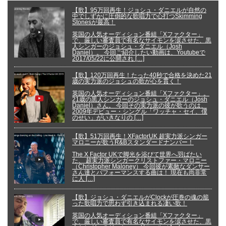
【歌】95万回再生！ジョシュ・ダニエルが自然の
中でしずかに圧倒的な歌唱力で心打つSkimming
Stonesが最高！
英国の人気オーディション番組「Xファクター」
で、厳しい審査員で有名なサイモンを涙させた、黒
人シンガーのジョシュ・ダニエル（Josh
Daniel）。 今回ご紹介したい動画は、Youtubeで
2017/05/22に公開され […]
【歌】120万回再生！たった40秒で合格を決めた21
歳の実力派のジョシュの歌が心を貫く！
英国の人気オーディション番組「Xファクター」。
21歳の黒人シンガーのジョシュ・ダニエル（Josh
Daniel）さん。 今回その実力派の彼が歌うのは、
2009年デビュー・シングル「ワッチャ・セイ、僕
のせい」がいきなりの […]
【歌】51万回再生！XFactorUK 超実力派シンガー
マロニーが歌うR&Bスタンダードナンバー！
The X Factor UKで脚光を浴びて世界へ羽ばたい
た、 超実力派シンガークリストファー・マロニー
（Christopher Maloney） 今回彼が素敵なダンサー
さん達とパフォーマンスする曲は！ 現在も尚非常
に人 […]
【歌】ジョシュ・ダニエルがClockが圧巻の魂の籠
った歌唱力で思わず引き込まれる凄い歌！
英国の人気オーディション番組「Xファクター」
で、厳しい審査員で有名なサイモンを涙させた、黒