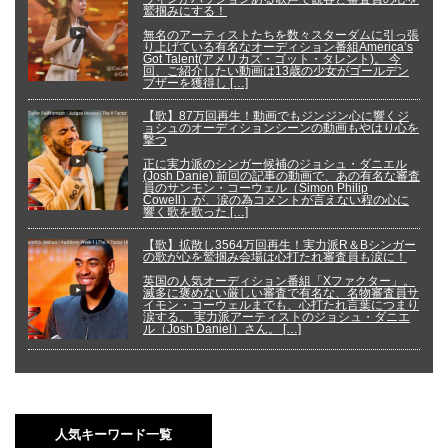
鷲掴みにする！
無名のアーティストたちを数々スターダムに引っ張
り上げている有名なオーディション番組America’s
Got Talent(アメリカズ・ゴット・タレント)。 今
回、ご紹介したい動画は13歳の少女がゴールデン
ブザーを獲得し […]
【歌】87万回再生！動画でもジンジン心に響くジ
ョシュのオーディションシーンの動画もやはり心を
撃つ
正に実力派のシンガー候補のジョシュ・ダニエル
(Josh Danie) 前回の記事の動画で、あの有名な審査
員のサンモン・コーウェル（Simon Philip
Cowell）が、涙の為コメントが言えない程の心に
響く歌を歌った […]
【歌】拡散し3564万回再生！実力派R＆Bシンガー
の歌が心を鷲掴み会場は心打たれ審査員も涙に！
英国の人気オーディション番組「Xファクター」。
滅多に褒めない厳しい審査で有名な、名物審査員サ
イモン・コーウェルまでも、心打たれ言葉につまり
涙する。 実力派アーティストのジョシュ・ダニエ
ル（Josh Daniel）さん。 […]
人気キーワード一覧