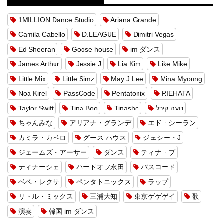
1MILLION Dance Studio
Ariana Grande
Camila Cabello
D.LEAGUE
Dimitri Vegas
Ed Sheeran
Goose house
im ダンス
James Arthur
Jessie J
Lia Kim
Like Mike
Little Mix
Little Simz
May J Lee
Mina Myoung
Noa Kirel
PassCode
Pentatonix
RIEHATA
Taylor Swift
Tina Boo
Tinashe
נועה קירל
ちゃんみな
アリアナ・グランデ
エド・シーラン
カミラ・カベロ
グース ハウス
ジェシー・J
ジェームズ・アーサー
ダンス
ティナ・ブ
ティナーシェ
ハードオフ永田
パスコード
ベベ・レクサ
ペンタトニックス
ラップ
リトル・ミックス
三浦大知
東京ゲゲゲイ
歌
演奏
韓国 im ダンス