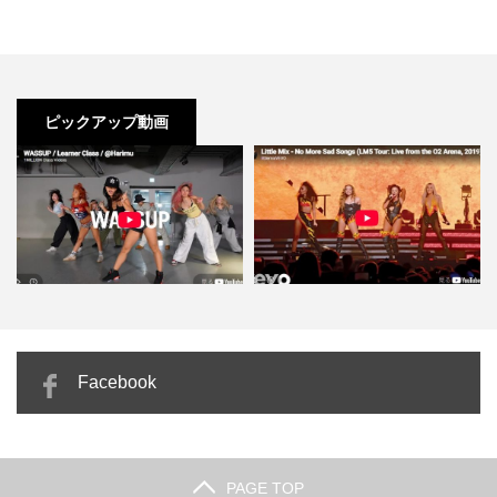
ピックアップ動画
ラ
リトル・ミックス「No More Sad
Juhwi「Safer」力まず揺れるだけ
Facebook
Songs」踊…
でかっこよくなれ…
PAGE TOP