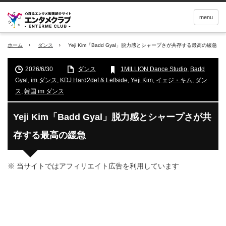
menu
ホーム
ダンス
Yeji Kim「Badd Gyal」脱力感とシャープさが共存する最高の緩急
2026/6/30
ダンス
1MILLION Dance Studio
,
Badd
Gyal
,
im ダンス
,
KDJ Hard2def & Leftside
,
Yeji Kim
,
イェジ・キム
,
ダン
ス
,
韓国 im ダンス
Yeji Kim「Badd Gyal」脱力感とシャープさが共
存する最高の緩急
※ 当サイトではアフィリエイト広告を利用しています