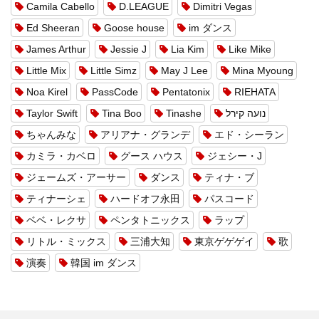
Camila Cabello
D.LEAGUE
Dimitri Vegas
Ed Sheeran
Goose house
im ダンス
James Arthur
Jessie J
Lia Kim
Like Mike
Little Mix
Little Simz
May J Lee
Mina Myoung
Noa Kirel
PassCode
Pentatonix
RIEHATA
Taylor Swift
Tina Boo
Tinashe
נועה קירל
ちゃんみな
アリアナ・グランデ
エド・シーラン
カミラ・カベロ
グース ハウス
ジェシー・J
ジェームズ・アーサー
ダンス
ティナ・ブ
ティナーシェ
ハードオフ永田
パスコード
ベベ・レクサ
ペンタトニックス
ラップ
リトル・ミックス
三浦大知
東京ゲゲゲイ
歌
演奏
韓国 im ダンス