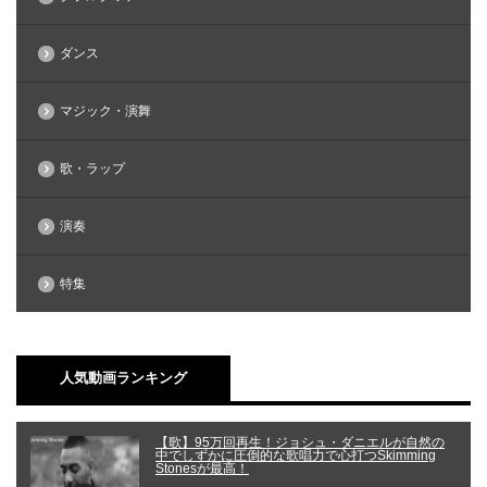
ダンス
マジック・演舞
歌・ラップ
演奏
特集
人気動画ランキング
【歌】95万回再生！ジョシュ・ダニエルが自然の
中でしずかに圧倒的な歌唱力で心打つSkimming
Stonesが最高！