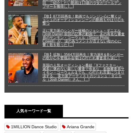
回、ご紹介したい動画は13歳の少女がゴールデン
ブザーを獲得し […]
【歌】87万回再生！動画でもジンジン心に響くジ
ョシュのオーディションシーンの動画もやはり心を
撃つ
正に実力派のシンガー候補のジョシュ・ダニエル
(Josh Danie) 前回の記事の動画で、あの有名な審査
員のサンモン・コーウェル（Simon Philip
Cowell）が、涙の為コメントが言えない程の心に
響く歌を歌った […]
【歌】拡散し3564万回再生！実力派R＆Bシンガー
の歌が心を鷲掴み会場は心打たれ審査員も涙に！
英国の人気オーディション番組「Xファクター」。
滅多に褒めない厳しい審査で有名な、名物審査員サ
イモン・コーウェルまでも、心打たれ言葉につまり
涙する。 実力派アーティストのジョシュ・ダニエ
ル（Josh Daniel）さん。 […]
人気キーワード一覧
1MILLION Dance Studio
Ariana Grande