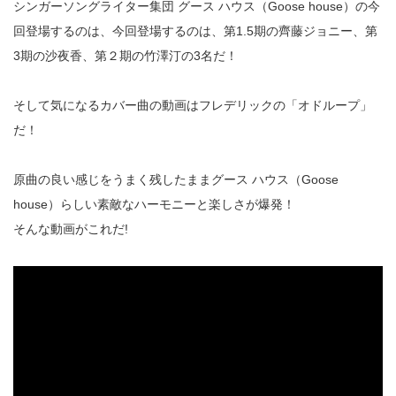
シンガーソングライター集団 グース ハウス（Goose house）の今
回登場するのは、今回登場するのは、第1.5期の齊藤ジョニー、第
3期の沙夜香、第２期の竹澤汀の3名だ！
そして気になるカバー曲の動画はフレデリックの「オドループ」
だ！
原曲の良い感じをうまく残したままグース ハウス（Goose
house）らしい素敵なハーモニーと楽しさが爆発！
そんな動画がこれだ!