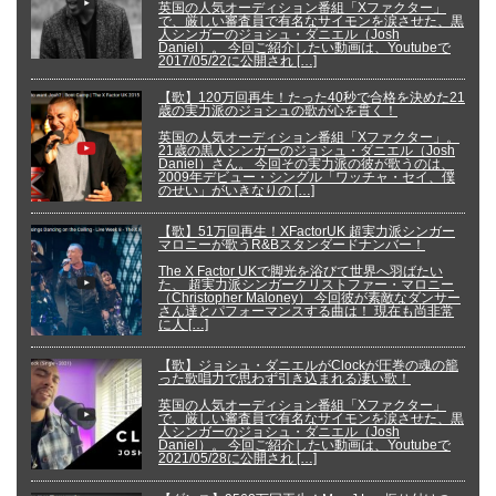
英国の人気オーディション番組「Xファクター」
で、厳しい審査員で有名なサイモンを涙させた、黒
人シンガーのジョシュ・ダニエル（Josh
Daniel）。 今回ご紹介したい動画は、Youtubeで
2017/05/22に公開され […]
【歌】120万回再生！たった40秒で合格を決めた21
歳の実力派のジョシュの歌が心を貫く！
英国の人気オーディション番組「Xファクター」。
21歳の黒人シンガーのジョシュ・ダニエル（Josh
Daniel）さん。 今回その実力派の彼が歌うのは、
2009年デビュー・シングル「ワッチャ・セイ、僕
のせい」がいきなりの […]
【歌】51万回再生！XFactorUK 超実力派シンガー
マロニーが歌うR&Bスタンダードナンバー！
The X Factor UKで脚光を浴びて世界へ羽ばたい
た、 超実力派シンガークリストファー・マロニー
（Christopher Maloney） 今回彼が素敵なダンサー
さん達とパフォーマンスする曲は！ 現在も尚非常
に人 […]
【歌】ジョシュ・ダニエルがClockが圧巻の魂の籠
った歌唱力で思わず引き込まれる凄い歌！
英国の人気オーディション番組「Xファクター」
で、厳しい審査員で有名なサイモンを涙させた、黒
人シンガーのジョシュ・ダニエル（Josh
Daniel）。 今回ご紹介したい動画は、Youtubeで
2021/05/28に公開され […]