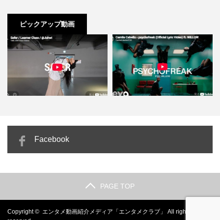
ピックアップ動画
カミラ・カベロ「psychofreak」
Jane Kim「PEPPA POT」腰を落
Facebook
重力を無視した映…
として波打つ…
PAGE TOP
Copyright ©
エンタメ動画紹介メディア「エンタメクラブ」
All rights