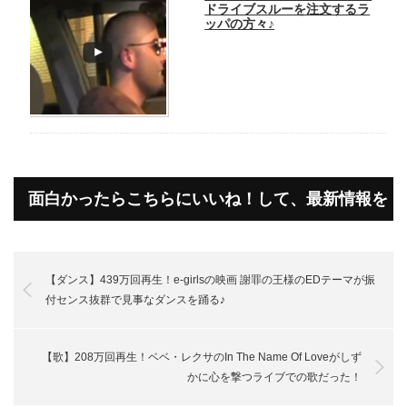
ドライブスルーを注文するラ
ッパの方々♪
面白かったらこちらにいいね！して、最新情報を
受け取って下さいね！
【ダンス】439万回再生！e-girlsの映画 謝罪の王様のEDテーマが振
付センス抜群で見事なダンスを踊る♪
【歌】208万回再生！ベベ・レクサのIn The Name Of Loveがしず
かに心を撃つライブでの歌だった！