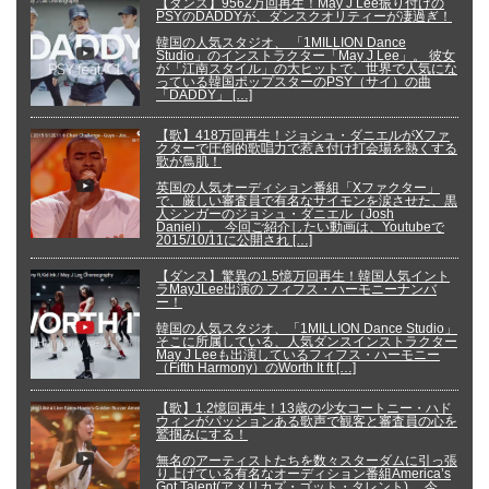
【ダンス】9562万回再生！May J Lee振り付けの
PSYのDADDYが、ダンスクオリティーが凄過ぎ！
韓国の人気スタジオ、 「1MILLION Dance
Studio」のインストラクター「May J Lee」。 彼女
が「江南スタイル」の大ヒットで、世界で人気にな
っている韓国ポップスターのPSY（サイ）の曲
「DADDY」 […]
【歌】418万回再生！ジョシュ・ダニエルがXファ
クターで圧倒的歌唱力で惹き付け打会場を熱くする
歌が鳥肌！
英国の人気オーディション番組「Xファクター」
で、厳しい審査員で有名なサイモンを涙させた、黒
人シンガーのジョシュ・ダニエル（Josh
Daniel）。 今回ご紹介したい動画は、Youtubeで
2015/10/11に公開され […]
【ダンス】驚異の1.5憶万回再生！韓国人気イント
ラMayJLee出演の フィフス・ハーモニーナンバ
ー！
韓国の人気スタジオ、「1MILLION Dance Studio」
そこに所属している、人気ダンスインストラクター
May J Leeも出演しているフィフス・ハーモニー
（Fifth Harmony）のWorth It ft […]
【歌】1.2憶回再生！13歳の少女コートニー・ハド
ウィンがパッションある歌声で観客と審査員の心を
鷲掴みにする！
無名のアーティストたちを数々スターダムに引っ張
り上げている有名なオーディション番組America’s
Got Talent(アメリカズ・ゴット・タレント)。 今