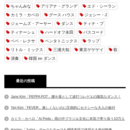
ちゃんみな
アリアナ・グランデ
エド・シーラン
カミラ・カベロ
グース ハウス
ジェシー・J
ジェームズ・アーサー
ダンス
ティナ・ブ
ティナーシェ
ハードオフ永田
パスコード
ベベ・レクサ
ペンタトニックス
ラップ
リトル・ミックス
三浦大知
東京ゲゲゲイ
歌
演奏
韓国 im ダンス
最近の投稿
Jane Kim「PEPPA POT」腰を落として波打つレゲエの陽気なダンス！
Yeji Kim「FEVER」激しくないのに圧倒的にセクシーな大人の振付
カミラ・カベロ「Ai Preto」雨の中ブラジル文化に本気で寄り添う10万人
Harimu「Judas」ダークなテーマを感情表現で体現する振付映像