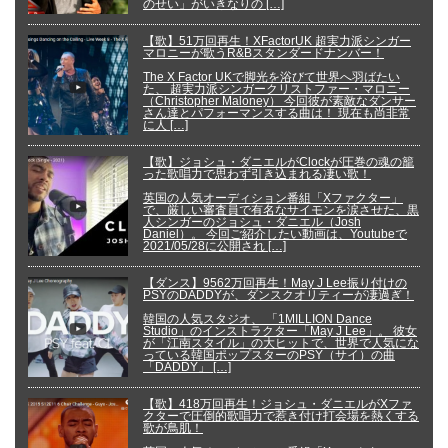
のせい」がいきなりの […]
【歌】51万回再生！XFactorUK 超実力派シンガー
マロニーが歌うR&Bスタンダードナンバー！
The X Factor UKで脚光を浴びて世界へ羽ばたい
た、 超実力派シンガークリストファー・マロニー
（Christopher Maloney） 今回彼が素敵なダンサー
さん達とパフォーマンスする曲は！ 現在も尚非常
に人 […]
【歌】ジョシュ・ダニエルがClockが圧巻の魂の籠
った歌唱力で思わず引き込まれる凄い歌！
英国の人気オーディション番組「Xファクター」
で、厳しい審査員で有名なサイモンを涙させた、黒
人シンガーのジョシュ・ダニエル（Josh
Daniel）。 今回ご紹介したい動画は、Youtubeで
2021/05/28に公開され […]
【ダンス】9562万回再生！May J Lee振り付けの
PSYのDADDYが、ダンスクオリティーが凄過ぎ！
韓国の人気スタジオ、 「1MILLION Dance
Studio」のインストラクター「May J Lee」。 彼女
が「江南スタイル」の大ヒットで、世界で人気にな
っている韓国ポップスターのPSY（サイ）の曲
「DADDY」 […]
【歌】418万回再生！ジョシュ・ダニエルがXファ
クターで圧倒的歌唱力で惹き付け打会場を熱くする
歌が鳥肌！