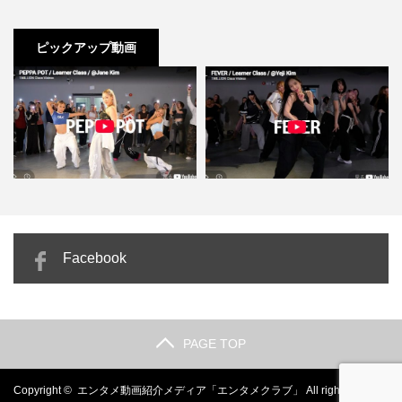
ピックアップ動画
落
Yeji Kim「FEVER」激しくないの
カミラ・カベロ「Ai Preto」雨の
Facebook
に圧倒的にセク…
中ブラジル文化に本…
PAGE TOP
Copyright ©
エンタメ動画紹介メディア「エンタメクラブ」
All rights