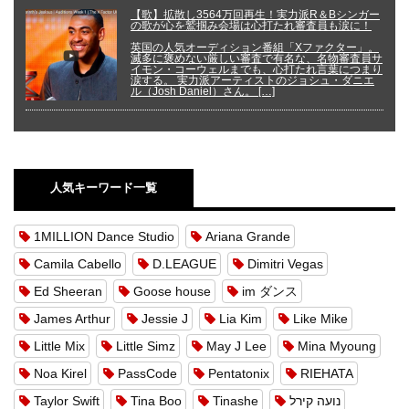
【歌】拡散し3564万回再生！実力派R＆Bシンガー
の歌が心を鷲掴み会場は心打たれ審査員も涙に！
英国の人気オーディション番組「Xファクター」。
滅多に褒めない厳しい審査で有名な、名物審査員サ
イモン・コーウェルまでも、心打たれ言葉につまり
涙する。 実力派アーティストのジョシュ・ダニエ
ル（Josh Daniel）さん。 […]
人気キーワード一覧
1MILLION Dance Studio
Ariana Grande
Camila Cabello
D.LEAGUE
Dimitri Vegas
Ed Sheeran
Goose house
im ダンス
James Arthur
Jessie J
Lia Kim
Like Mike
Little Mix
Little Simz
May J Lee
Mina Myoung
Noa Kirel
PassCode
Pentatonix
RIEHATA
Taylor Swift
Tina Boo
Tinashe
נועה קירל