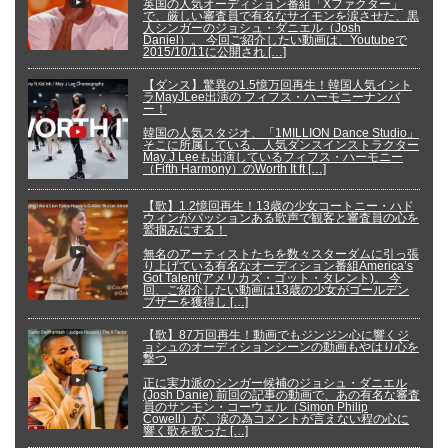
英国の人気オーディション番組「Xファクター」
で、厳しい審査員で有名なサイモンを涙させた、黒
人シンガーのジョシュ・ダニエル（Josh
Daniel）。 今回ご紹介したい動画は、Youtubeで
2015/10/11に公開され […]
【ダンス】驚異の1.5憶万回再生！韓国人気イント
ラMayJLee出演の フィフス・ハーモニーナンバ
ー！
韓国の人気スタジオ、「1MILLION Dance Studio」
そこに所属している、人気ダンスインストラクター
May J Leeも出演しているフィフス・ハーモニー
（Fifth Harmony）のWorth It ft […]
【歌】1.2憶回再生！13歳の少女コートニー・ハド
ウィンがパッションある歌声で観客と審査員の心を
鷲掴みにする！
無名のアーティストたちを数々スターダムに引っ張
り上げている有名なオーディション番組America’s
Got Talent(アメリカズ・ゴット・タレント)。 今
回、ご紹介したい動画は13歳の少女がゴールデン
ブザーを獲得し […]
【歌】87万回再生！動画でもジンジン心に響くジ
ョシュのオーディションシーンの動画もやはり心を
撃つ
正に実力派のシンガー候補のジョシュ・ダニエル
(Josh Danie) 前回の記事の動画で、あの有名な審査
員のサンモン・コーウェル（Simon Philip
Cowell）が、涙の為コメントが言えない程の心に
響く歌を歌った […]