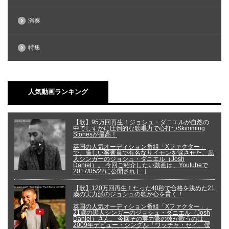
演奏
特集
人気動画ランキング
【歌】95万回再生！ジョシュ・ダニエルが自然の
中でしずかに圧倒的な歌唱力で心打つSkimming
Stonesが最高！
英国の人気オーディション番組「Xファクター」
で、厳しい審査員で有名なサイモンを涙させた、黒
人シンガーのジョシュ・ダニエル（Josh
Daniel）。 今回ご紹介したい動画は、Youtubeで
2017/05/22に公開され […]
【歌】120万回再生！たった40秒で合格を決めた21
歳の実力派のジョシュの歌が心を貫く！
英国の人気オーディション番組「Xファクター」。
21歳の黒人シンガーのジョシュ・ダニエル（Josh
Daniel）さん。 今回その実力派の彼が歌うのは、
2009年デビュー・シングル「ワッチャ・セイ、僕