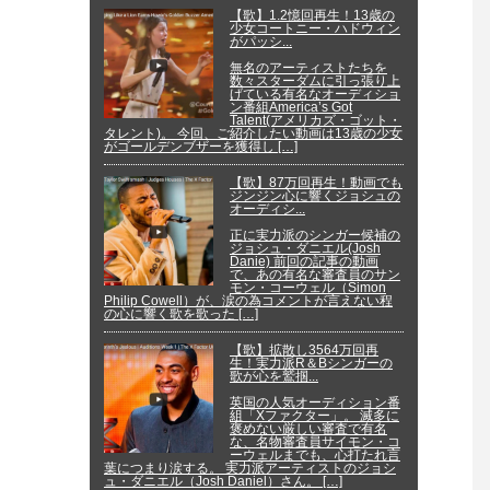
【歌】1.2憶回再生！13歳の
少女コートニー・ハドウィン
がパッシ...
無名のアーティストたちを
数々スターダムに引っ張り上
げている有名なオーディショ
ン番組America’s Got
Talent(アメリカズ・ゴット・
タレント)。 今回、ご紹介したい動画は13歳の少女
がゴールデンブザーを獲得し […]
【歌】87万回再生！動画でも
ジンジン心に響くジョシュの
オーディシ...
正に実力派のシンガー候補の
ジョシュ・ダニエル(Josh
Danie) 前回の記事の動画
で、あの有名な審査員のサン
モン・コーウェル（Simon
Philip Cowell）が、涙の為コメントが言えない程
の心に響く歌を歌った […]
【歌】拡散し3564万回再
生！実力派R＆Bシンガーの
歌が心を鷲掴...
英国の人気オーディション番
組「Xファクター」。 滅多に
褒めない厳しい審査で有名
な、名物審査員サイモン・コ
ーウェルまでも、心打たれ言
葉につまり涙する。 実力派アーティストのジョシ
ュ・ダニエル（Josh Daniel）さん。 […]