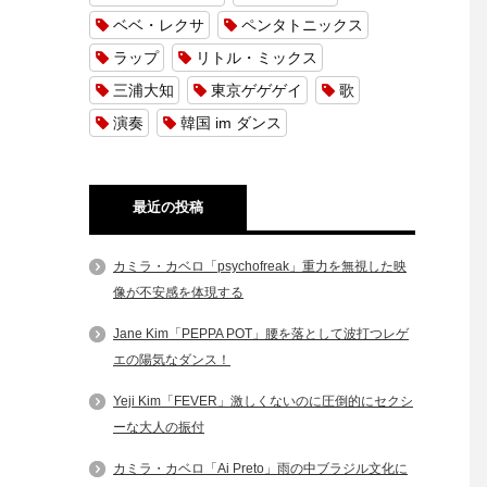
ベベ・レクサ
ペンタトニックス
ラップ
リトル・ミックス
三浦大知
東京ゲゲゲイ
歌
演奏
韓国 im ダンス
最近の投稿
カミラ・カベロ「psychofreak」重力を無視した映
像が不安感を体現する
Jane Kim「PEPPA POT」腰を落として波打つレゲ
エの陽気なダンス！
Yeji Kim「FEVER」激しくないのに圧倒的にセクシ
ーな大人の振付
カミラ・カベロ「Ai Preto」雨の中ブラジル文化に