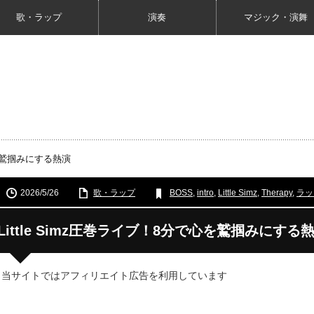
歌・ラップ
演奏
マジック・演舞
心を鷲掴みにする熱演
2026/5/26
歌・ラップ
BOSS
,
intro
,
Little Simz
,
Therapy
,
ラッ
Little Simz圧巻ライブ！8分で心を鷲掴みにする
 当サイトではアフィリエイト広告を利用しています