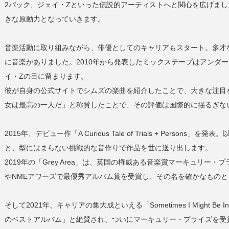
2パック、ジェイ・Zといった伝説的アーティストへと関心を広げま
きな原動力となっていきます。
音楽活動に取り組みながら、俳優としてのキャリアもスタート。多才
に音楽がありました。2010年から発表したミックステープはアンダ
イ・Zの目に留まります。
彼が自身の公式サイトでシムズの楽曲を紹介したことで、大きな注目
女は最高の一人だ」と称賛したことで、その評価は国際的に揺るぎな
2015年、デビュー作「A Curious Tale of Trials + Per
と、型にはまらない挑戦的な音作りで作品を世に送り出します。
2019年の「Grey Area」は、英国の権威ある音楽賞マーキュリ
やNMEアワーズで最優秀アルバム賞を受賞し、その名を確かなものと
そして2021年、キャリアの集大成といえる「Sometimes I Might Be
のベストアルバム」と絶賛され、ついにマーキュリー・プライズを受