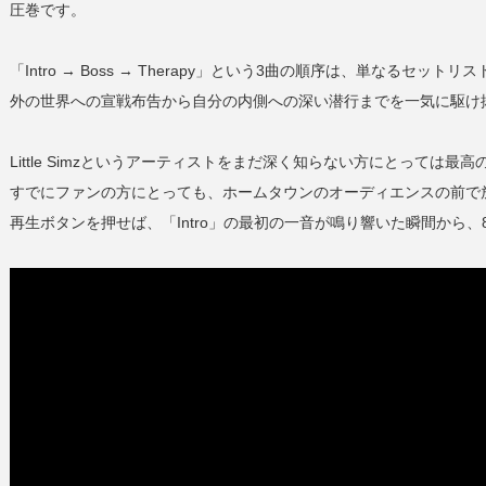
圧巻です。
「Intro → Boss → Therapy」という3曲の順序は、単なるセット
外の世界への宣戦布告から自分の内側への深い潜行までを一気に駆け
Little Simzというアーティストをまだ深く知らない方にとっては最
すでにファンの方にとっても、ホームタウンのオーディエンスの前で
再生ボタンを押せば、「Intro」の最初の一音が鳴り響いた瞬間から