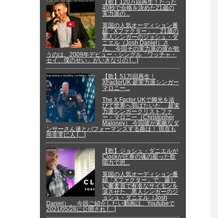
【歌】120万回再生！たった
40秒で合格を決めた21歳の
実力派の...
英国の人気オーディション番
組「Xファクター」。 21歳の
黒人シンガーのジョシュ・ダ
ニエル（Josh Daniel）さ
ん。 今回その実力派の彼が歌
うのは、2009年デビュー・シングル「ワッチャ・
セイ、僕のせい」がいきなりの […]
【歌】51万回再生！
XFactorUK 超実力派シンガー
マロニー...
The X Factor UKで脚光を浴
びて世界へ羽ばたいた、 超実
力派シンガークリストファ
ー・マロニー（Christopher
Maloney） 今回彼が素敵なダ
ンサーさん達とパフォーマンスする曲は！ 現在も
尚非常に人 […]
【歌】ジョシュ・ダニエルが
Clockが圧巻の魂の籠った歌
唱力で思...
英国の人気オーディション番
組「Xファクター」で、厳し
い審査員で有名なサイモンを
涙させた、黒人シンガーのジ
ョシュ・ダニエル（Josh
Daniel）。 今回ご紹介したい動画は、Youtubeで
2021/05/28に公開され […]