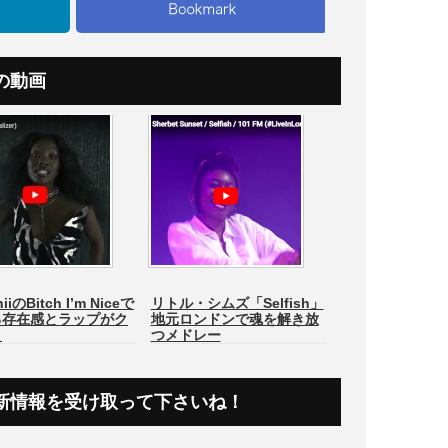
の動画
iiのBitch I’m Niceで
リトル・シムズ「Selfish」
る存在感とラップがク
地元ロンドンで魂を解き放
！
つメドレー
新情報を受け取って下さいね！