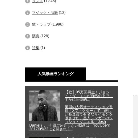
ダンス
(1,846)
マジック・演舞
(12)
歌・ラップ
(1,996)
演奏
(128)
特集
(1)
人気動画ランキング
【歌】95万回再生！ジョシ
ュ・ダニエルが自然の中でし
ずかに圧倒的...
英国の人気オーディション番
組「Xファクター」で、厳し
い審査員で有名なサイモンを
涙させた、黒人シンガーのジ
ョシュ・ダニエル（Josh
Daniel）。 今回ご紹介したい動画は、Youtubeで
2017/05/22に公開され […]