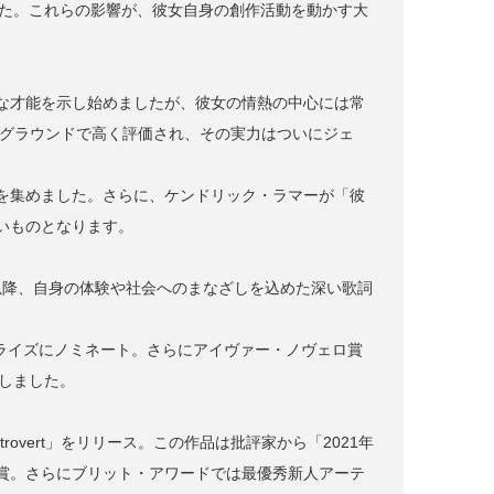
した。これらの影響が、彼女自身の創作活動を動かす大
な才能を示し始めましたが、彼女の情熱の中心には常
ーグラウンドで高く評価され、その実力はついにジェ
を集めました。さらに、ケンドリック・ラマーが「彼
いものとなります。
sons」を発表。以降、自身の体験や社会へのまなざしを込めた深い歌詞
ー・プライズにノミネート。さらにアイヴァー・ノヴェロ賞
しました。
 Introvert」をリリース。この作品は批評家から「2021年
賞。さらにブリット・アワードでは最優秀新人アーテ