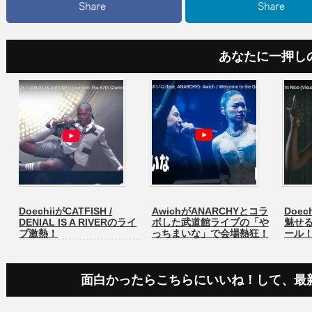
あなたに一押し
DoechiiがCATFISH /
AwichがANARCHYとコラ
Doech
DENIAL IS A RIVERのライ
ボした武道館ライブの「や
魅せ
ブ激熱！
っちまいな」で会場熱狂！
ール
面白かったらこちらにいいね！して、最