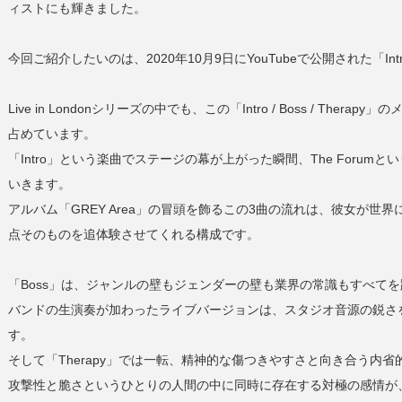
ィストにも輝きました。
今回ご紹介したいのは、2020年10月9日にYouTubeで公開された「Intro /
Live in Londonシリーズの中でも、この「Intro / Boss / T
占めています。
「Intro」という楽曲でステージの幕が上がった瞬間、The Forumとい
いきます。
アルバム「GREY Area」の冒頭を飾るこの3曲の流れは、彼女が
点そのものを追体験させてくれる構成です。
「Boss」は、ジャンルの壁もジェンダーの壁も業界の常識もすべて
バンドの生演奏が加わったライブバージョンは、スタジオ音源の鋭さ
す。
そして「Therapy」では一転、精神的な傷つきやすさと向き合う内
攻撃性と脆さというひとりの人間の中に同時に存在する対極の感情が