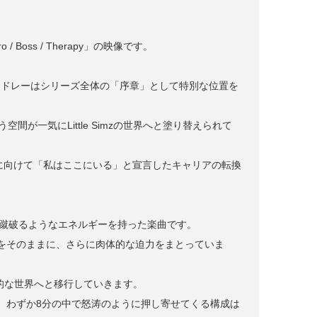
 Boss / Therapy」の映像です。
herapy」のメドレーはシリーズ全体の「序章」として特別な位置を
う空間が一気にLittle Simzの世界へと塗り替えられて
世界に向けて「私はここにいる」と宣言したキャリアの転換
を蹴破るようなエネルギーを持った楽曲です。
をそのままに、さらに肉体的な迫力をまとっていま
省的な世界へと移行していきます。
、わずか8分の中で怒涛のように押し寄せてくる構成は