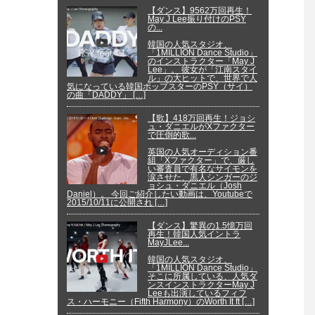
【ダンス】9562万回再生！
May J Lee振り付けのPSY
の...
韓国の人気スタジオ、
「1MILLION Dance Studio」
のインストラクター「May J
Lee」。 彼女が「江南スタイ
ル」の大ヒットで、世界で人
気になっている韓国ポップスターのPSY（サイ）
の曲「DADDY」 […]
【歌】418万回再生！ジョシ
ュ・ダニエルがXファクター
で圧倒的歌...
英国の人気オーディション番
組「Xファクター」で、厳し
い審査員で有名なサイモンを
涙させた、黒人シンガーのジ
ョシュ・ダニエル（Josh
Daniel）。 今回ご紹介したい動画は、Youtubeで
2015/10/11に公開され […]
【ダンス】驚異の1.5憶万回
再生！韓国人気イントラ
MayJLee...
韓国の人気スタジオ、
「1MILLION Dance Studio」
そこに所属している、人気ダ
ンスインストラクターMay J
Leeも出演しているフィフ
ス・ハーモニー（Fifth Harmony）のWorth It ft […]