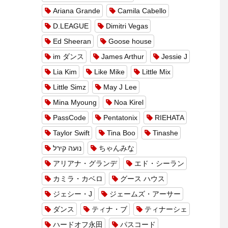
Ariana Grande
Camila Cabello
D.LEAGUE
Dimitri Vegas
Ed Sheeran
Goose house
im ダンス
James Arthur
Jessie J
Lia Kim
Like Mike
Little Mix
Little Simz
May J Lee
Mina Myoung
Noa Kirel
PassCode
Pentatonix
RIEHATA
Taylor Swift
Tina Boo
Tinashe
נועה קירל
ちゃんみな
アリアナ・グランデ
エド・シーラン
カミラ・カベロ
グース ハウス
ジェシー・J
ジェームズ・アーサー
ダンス
ティナ・ブ
ティナーシェ
ハードオフ永田
パスコード