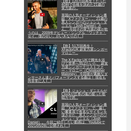
【歌】120万回再生！たった
40秒で合格を決めた21歳の
実力派の...
英国の人気オーディション番
組「Xファクター」。 21歳の
黒人シンガーのジョシュ・ダ
ニエル（Josh Daniel）さ
ん。 今回その実力派の彼が歌
うのは、2009年デビュー・シングル「ワッチャ・
セイ、僕のせい」がいきなりの […]
【歌】51万回再生！
XFactorUK 超実力派シンガー
マロニー...
The X Factor UKで脚光を浴
びて世界へ羽ばたいた、 超実
力派シンガークリストファ
ー・マロニー（Christopher
Maloney） 今回彼が素敵なダ
ンサーさん達とパフォーマンスする曲は！ 現在も
尚非常に人 […]
【歌】ジョシュ・ダニエルが
Clockが圧巻の魂の籠った歌
唱力で思...
英国の人気オーディション番
組「Xファクター」で、厳し
い審査員で有名なサイモンを
涙させた、黒人シンガーのジ
ョシュ・ダニエル（Josh
Daniel）。 今回ご紹介したい動画は、Youtubeで
2021/05/28に公開され […]