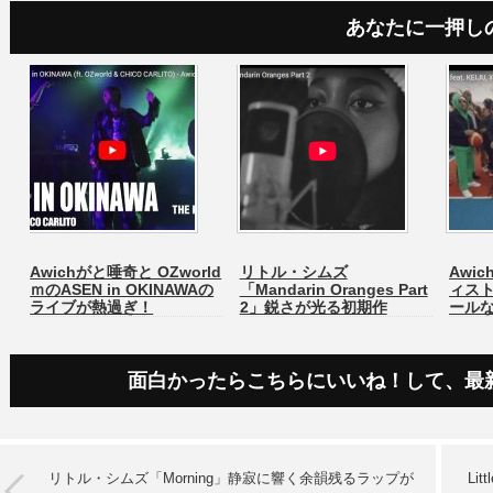
あなたに一押し
Awichがと唾奇と OZworld
リトル・シムズ
Awic
ｍのASEN in OKINAWAの
「Mandarin Oranges Part
ィス
ライブが熱過ぎ！
2」鋭さが光る初期作
ール
面白かったらこちらにいいね！して、最
リトル・シムズ「Morning」静寂に響く余韻残るラップが
Li