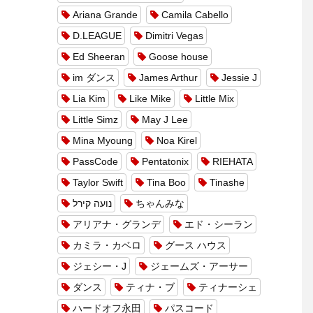
Ariana Grande
Camila Cabello
D.LEAGUE
Dimitri Vegas
Ed Sheeran
Goose house
im ダンス
James Arthur
Jessie J
Lia Kim
Like Mike
Little Mix
Little Simz
May J Lee
Mina Myoung
Noa Kirel
PassCode
Pentatonix
RIEHATA
Taylor Swift
Tina Boo
Tinashe
נועה קירל
ちゃんみな
アリアナ・グランデ
エド・シーラン
カミラ・カベロ
グース ハウス
ジェシー・J
ジェームズ・アーサー
ダンス
ティナ・ブ
ティナーシェ
ハードオフ永田
パスコード