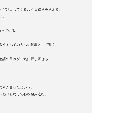
と溶け出してくるような錯覚を覚える。
だ。
語っている。
戦うすべての人への賛歌として響く。
物語の重みが一気に押し寄せる。
に向き合ったという。
うねりとなって心を包み込む。