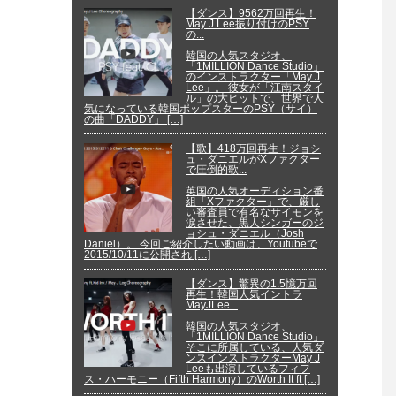
【ダンス】9562万回再生！
May J Lee振り付けのPSY
の...
韓国の人気スタジオ、
「1MILLION Dance Studio」
のインストラクター「May J
Lee」。 彼女が「江南スタイ
ル」の大ヒットで、世界で人
気になっている韓国ポップスターのPSY（サイ）
の曲「DADDY」 […]
【歌】418万回再生！ジョシ
ュ・ダニエルがXファクター
で圧倒的歌...
英国の人気オーディション番
組「Xファクター」で、厳し
い審査員で有名なサイモンを
涙させた、黒人シンガーのジ
ョシュ・ダニエル（Josh
Daniel）。 今回ご紹介したい動画は、Youtubeで
2015/10/11に公開され […]
【ダンス】驚異の1.5憶万回
再生！韓国人気イントラ
MayJLee...
韓国の人気スタジオ、
「1MILLION Dance Studio」
そこに所属している、人気ダ
ンスインストラクターMay J
Leeも出演しているフィフ
ス・ハーモニー（Fifth Harmony）のWorth It ft […]