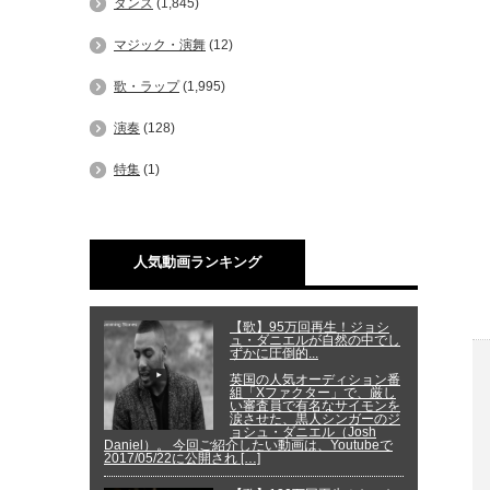
ダンス
(1,845)
マジック・演舞
(12)
歌・ラップ
(1,995)
演奏
(128)
特集
(1)
人気動画ランキング
【歌】95万回再生！ジョシ
ュ・ダニエルが自然の中でし
ずかに圧倒的...
英国の人気オーディション番
組「Xファクター」で、厳し
い審査員で有名なサイモンを
涙させた、黒人シンガーのジ
ョシュ・ダニエル（Josh
Daniel）。 今回ご紹介したい動画は、Youtubeで
2017/05/22に公開され […]