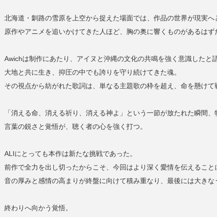
北海道・釧路の雪原を上空から捉えた場面では、作品の世界が現実へ
原作やアニメを追いかけてきた人ほど、胸の奥に響くものがあるはず
Awichは制作にあたり、アイヌと沖縄の文化の共鳴を強く意識したと
大地と共に生き、抑圧の中でも誇りを守り続けてきた魂。
その視点から紡がれた歌詞は、単なる主題歌の枠を超え、命を懸けて
「消える命、消える祈り、消える神よ」という一節が放たれた瞬間、
言葉の鋭さと覚悟が、聴く者の心を強く打つ。
ALIにとっても本作は新たな挑戦であった。
前作で全力を出し切ったからこそ、今回はより深く愛情を伝えること
音の厚みと感情の高まりが終盤に向けて積み重なり、最後には大きな
終わりへ向かう覚悟。