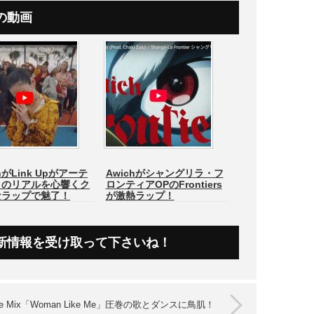
の動画
hがLink Upがアーテ
Awichがシャングリラ・フ
トのリアルを心響くク
ロンティアOPのFrontiers
なラップで魅了！
が激熱ラップ！
新情報を受け取って下さいね！
ttle Mix「Woman Like Me」圧巻の歌とダンスに鳥肌！