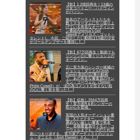
【歌】1.2憶回再生！13歳の
少女コートニー・ハドウィン
がパッシ...
無名のアーティストたちを
数々スターダムに引っ張り上
げている有名なオーディショ
ン番組America’s Got
Talent(アメリカズ・ゴット・
タレント)。 今回、ご紹介したい動画は13歳の少女
がゴールデンブザーを獲得し […]
【歌】87万回再生！動画でも
ジンジン心に響くジョシュの
オーディシ...
正に実力派のシンガー候補の
ジョシュ・ダニエル(Josh
Danie) 前回の記事の動画
で、あの有名な審査員のサン
モン・コーウェル（Simon
Philip Cowell）が、涙の為コメントが言えない程
の心に響く歌を歌った […]
【歌】拡散し3564万回再
生！実力派R＆Bシンガーの
歌が心を鷲掴...
英国の人気オーディション番
組「Xファクター」。 滅多に
褒めない厳しい審査で有名
な、名物審査員サイモン・コ
ーウェルまでも、心打たれ言
葉につまり涙する。 実力派アーティストのジョシ
ュ・ダニエル（Josh Daniel）さん。 […]