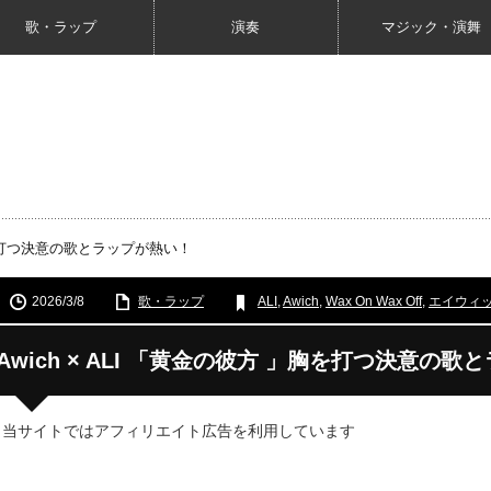
歌・ラップ
演奏
マジック・演舞
」胸を打つ決意の歌とラップが熱い！
2026/3/8
歌・ラップ
ALI
,
Awich
,
Wax On Wax Off
,
エイウィ
Awich × ALI 「黄金の彼方 」胸を打つ決意の
 当サイトではアフィリエイト広告を利用しています