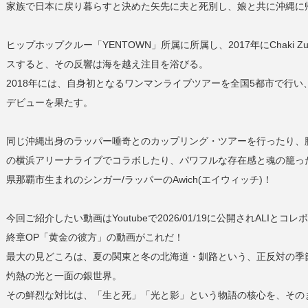
家族で日本に戻り暮らすと決めた矢先に夫と死別し、娘と共に沖縄に
ヒップホップクルー「YENTOWN」所属に所属し、2017年にChaki
スすると、その反響は海を越え注目を浴びる。
2018年には、自身初となるワンマンライブツアーを全国5都市で行い
デビューを果たす。
同じ沖縄出身のラッパー唾奇とのカップリング・ツアーを行ったり、
の横浜アリーナライブでコラボしたり、パワフルな存在感と魂の籠っ
県那覇市生まれのシンガー/ラッパーのAwich(エイウィッチ)！
今回ご紹介したい動画はYoutubeで2026/01/19に公開されALIとコレ
終章OP「黄金の彼方」の動画がこれだ！
最大の見どころは、夏の関東と冬の北海道・釧路という、正反対の季
灼熱の光と一面の銀世界。
その鮮烈な対比は、「生と死」「光と影」という物語の核心を、その