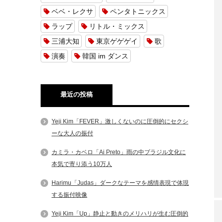
ベベ・レクサ
ペンタトニックス
ラップ
リトル・ミックス
三浦大知
東京ゲゲゲイ
歌
演奏
韓国 im ダンス
最近の投稿
Yeji Kim「FEVER」激しくないのに圧倒的にセクシ
ーな大人の振付
カミラ・カベロ「Ai Preto」雨の中ブラジル文化に
本気で寄り添う10万人
Harimu「Judas」ダークなテーマを感情表現で体現
する振付映像
Yeji Kim「Up」静止と動きのメリハリが生む圧倒的