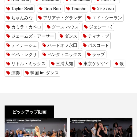
Taylor Swift
Tina Boo
Tinashe
נועה קירל
ちゃんみな
アリアナ・グランデ
エド・シーラン
カミラ・カベロ
グース ハウス
ジェシー・J
ジェームズ・アーサー
ダンス
ティナ・ブ
ティナーシェ
ハードオフ永田
パスコード
ベベ・レクサ
ペンタトニックス
ラップ
リトル・ミックス
三浦大知
東京ゲゲゲイ
歌
演奏
韓国 im ダンス
ピックアップ動画