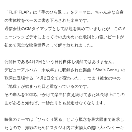
「FLIP FLAP」は「手のひら返し」をテーマに、ちゃんみな自身
の実体験をベースに書き下ろされた楽曲です。
通信会社のCMタイアップとして話題を集めていましたが、このミ
ュージックビデオによってその皮肉めいた歌詞と力強いビートが
初めて完全な映像世界として解き放たれました。
公開日である4月2日という日付自体も偶然ではありません。
デビューアルバム「未成年」に収録された楽曲「She’s Gone」の
歌詞に登場する「4月2日全てが変わった」、つまり彼女の中の
「地獄」が始まった日と重なっているのです。
その痛みを10年以上かけて楽曲に変え続けてきた延長線上にこの
曲があると知れば、一秒たりとも見逃せなくなります。
映像のテーマは「ひっくり返る」という概念を最大限まで追求し
たもので、撮影のためにスタジオ内に実物大の超巨大パンケーキ