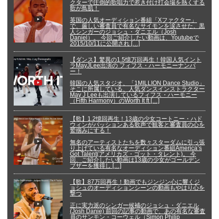
クターで圧倒的歌唱力で惹き付け打会場を熱くする
歌が鳥肌！
英国の人気オーディション番組「Xファクター」
で、厳しい審査員で有名なサイモンを涙させた、黒
人シンガーのジョシュ・ダニエル（Josh
Daniel）。 今回ご紹介したい動画は、Youtubeで
2015/10/11に公開され […]
【ダンス】驚異の1.5憶万回再生！韓国人気イント
ラMayJLee出演の フィフス・ハーモニーナンバ
ー！
韓国の人気スタジオ、「1MILLION Dance Studio」
そこに所属している、人気ダンスインストラクター
May J Leeも出演しているフィフス・ハーモニー
（Fifth Harmony）のWorth It ft […]
【歌】1.2憶回再生！13歳の少女コートニー・ハド
ウィンがパッションある歌声で観客と審査員の心を
鷲掴みにする！
無名のアーティストたちを数々スターダムに引っ張
り上げている有名なオーディション番組America’s
Got Talent(アメリカズ・ゴット・タレント)。 今
回、ご紹介したい動画は13歳の少女がゴールデン
ブザーを獲得し […]
【歌】87万回再生！動画でもジンジン心に響くジ
ョシュのオーディションシーンの動画もやはり心を
撃つ
正に実力派のシンガー候補のジョシュ・ダニエル
(Josh Danie) 前回の記事の動画で、あの有名な審査
員のサンモン・コーウェル（Simon Philip