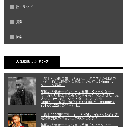
歌・ラップ
演奏
特集
人気動画ランキング
【歌】95万回再生！ジョシュ・ダニエルが自然の
中でしずかに圧倒的な歌唱力で心打つSkimming
Stonesが最高！
英国の人気オーディション番組「Xファクター」
で、厳しい審査員で有名なサイモンを涙させた、黒
人シンガーのジョシュ・ダニエル（Josh
Daniel）。 今回ご紹介したい動画は、Youtubeで
2017/05/22に公開され […]
【歌】120万回再生！たった40秒で合格を決めた21
歳の実力派のジョシュの歌が心を貫く！
英国の人気オーディション番組「Xファクター」。