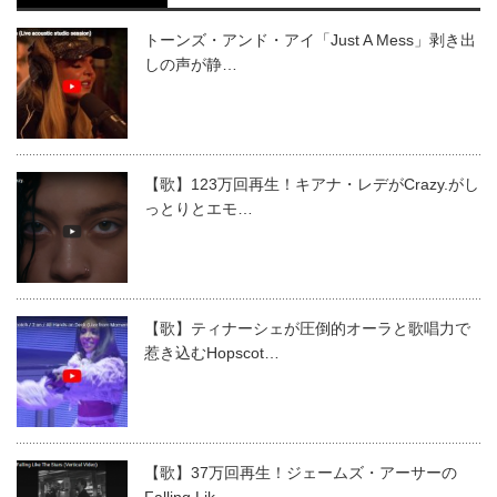
トーンズ・アンド・アイ「Just A Mess」剥き出
しの声が静…
【歌】123万回再生！キアナ・レデがCrazy.がし
っとりとエモ…
【歌】ティナーシェが圧倒的オーラと歌唱力で
惹き込むHopscot…
【歌】37万回再生！ジェームズ・アーサーの
Falling Lik…