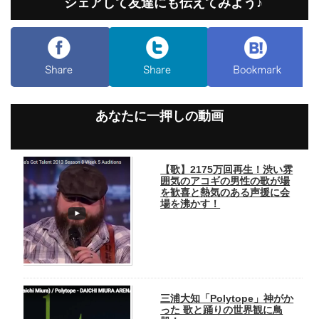
シェアして友達にも伝えてみよう♪
あなたに一押しの動画
【歌】2175万回再生！渋い雰
囲気のアコギの男性の歌が場
を歓喜と熱気のある声援に会
場を沸かす！
三浦大知「Polytope」神がか
った 歌と踊りの世界観に鳥