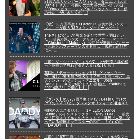
21歳の黒人シンガーのジョシュ・ダニエル（Josh
Daniel）さん。 今回その実力派の彼が歌うのは、
2009年デビュー・シングル「ワッチャ・セイ、僕
のせい」がいきなりの […]
【歌】51万回再生！XFactorUK 超実力派シンガー
マロニーが歌うR&Bスタンダードナンバー！
The X Factor UKで脚光を浴びて世界へ羽ばたい
た、 超実力派シンガークリストファー・マロニー
（Christopher Maloney） 今回彼が素敵なダンサー
さん達とパフォーマンスする曲は！ 現在も尚非常
に人 […]
【歌】ジョシュ・ダニエルがClockが圧巻の魂の籠
った歌唱力で思わず引き込まれる凄い歌！
英国の人気オーディション番組「Xファクター」
で、厳しい審査員で有名なサイモンを涙させた、黒
人シンガーのジョシュ・ダニエル（Josh
Daniel）。 今回ご紹介したい動画は、Youtubeで
2021/05/28に公開され […]
【ダンス】9562万回再生！May J Lee振り付けの
PSYのDADDYが、ダンスクオリティーが凄過ぎ！
韓国の人気スタジオ、 「1MILLION Dance
Studio」のインストラクター「May J Lee」。 彼女
が「江南スタイル」の大ヒットで、世界で人気にな
っている韓国ポップスターのPSY（サイ）の曲
「DADDY」 […]
【歌】418万回再生！ジョシュ・ダニエルがXファ