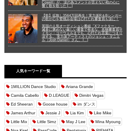
Cowell）が、涙の為コメントが言えない程の心に
響く歌を歌った […]
【歌】拡散し3564万回再生！実力派R＆Bシンガー
の歌が心を鷲掴み会場は心打たれ審査員も涙に！
英国の人気オーディション番組「Xファクター」。
滅多に褒めない厳しい審査で有名な、名物審査員サ
イモン・コーウェルまでも、心打たれ言葉につまり
涙する。 実力派アーティストのジョシュ・ダニエ
ル（Josh Daniel）さん。 […]
人気キーワード一覧
1MILLION Dance Studio
Ariana Grande
Camila Cabello
D.LEAGUE
Dimitri Vegas
Ed Sheeran
Goose house
im ダンス
James Arthur
Jessie J
Lia Kim
Like Mike
Little Mix
Little Simz
May J Lee
Mina Myoung
Noa Kirel
PassCode
Pentatonix
RIEHATA