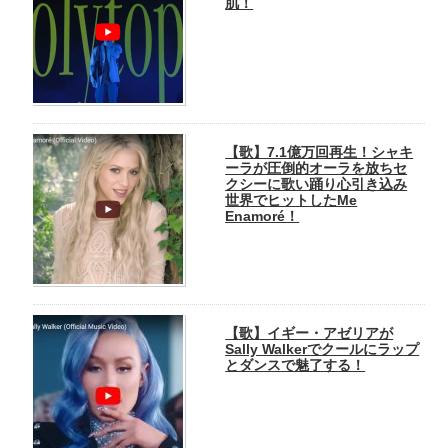
肌！
【歌】7.1億万回再生！シャキ
ーラが圧倒的オーラを放ちセ
クシーに歌い踊り心引き込み
世界でヒットしたMe
Enamoré！
【歌】イギー・アゼリアが
Sally Walkerでクールにラップ
とダンスで魅了する！