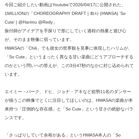
今回ご紹介したい動画はYoutubeで2026/04/17に公開された、
1MILLIONの「CHOREOGRAPHY DRAFT | 화사 (HWASA) ‘So
Cute’ | @Harimu @Redy」
振付師がアイデアを手探りで形にしていく過程の熱量と遊び心
が、そのまま映像に宿っています。
HWASAの「Chili」でも彼女の世界観を見事に体現したハリムが、
「So Cute」というまったく異なる甘い楽曲にどうアプローチする
のかという問いへの答えが、この3分47秒のなかに封じ込められて
います。
エイミー・パーク、ドヒ、ジョナ・アキなど総勢11名のダンサー
が揃うこの映像でとくに注目してほしいのは、HWASAの楽曲が本
来持つ「圧倒的な存在感」と「So Cute」という甘さの絶妙なバラ
ンスです。
「さっぱりしていて余裕がある」というHWASA本人の「So