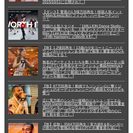
2015/10/11に公開され […]
【ダンス】驚異の1.5憶万回再生！韓国人気イント
ラMayJLee出演の フィフス・ハーモニーナンバ
ー！
韓国の人気スタジオ、「1MILLION Dance Studio」
そこに所属している、人気ダンスインストラクター
May J Leeも出演しているフィフス・ハーモニー
（Fifth Harmony）のWorth It ft […]
【歌】1.2憶回再生！13歳の少女コートニー・ハド
ウィンがパッションある歌声で観客と審査員の心を
鷲掴みにする！
無名のアーティストたちを数々スターダムに引っ張
り上げている有名なオーディション番組America’s
Got Talent(アメリカズ・ゴット・タレント)。 今
回、ご紹介したい動画は13歳の少女がゴールデン
ブザーを獲得し […]
【歌】87万回再生！動画でもジンジン心に響くジ
ョシュのオーディションシーンの動画もやはり心を
撃つ
正に実力派のシンガー候補のジョシュ・ダニエル
(Josh Danie) 前回の記事の動画で、あの有名な審査
員のサンモン・コーウェル（Simon Philip
Cowell）が、涙の為コメントが言えない程の心に
響く歌を歌った […]
【歌】拡散し3564万回再生！実力派R＆Bシンガー
の歌が心を鷲掴み会場は心打たれ審査員も涙に！