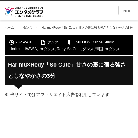
menu
ホーム
ダンス
Harimu×Redy「So Cute」甘さの裏に宿る強さとしなやかさの3分
2026/5/16
ダンス
1MILLION Dance Studio
,
Harimu
,
HWASA
,
im ダンス
,
Redy
,
So Cute
,
ダンス
,
韓国 im ダンス
Harimu×Redy「So Cute」甘さの裏に宿る強さ
としなやかさの3分
※ 当サイトではアフィリエイト広告を利用しています