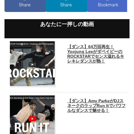
あなたに一押しの動画
【ダンス】64万回再生！
Yoojung Leeがダベイビーの
ROCKSTARでセンス溢れるキ
レキレダンスが熱！
【ダンス】Amy ParkeがDJス
ネークのラップRun Itでパワフ
ルなダンスで魅せる！