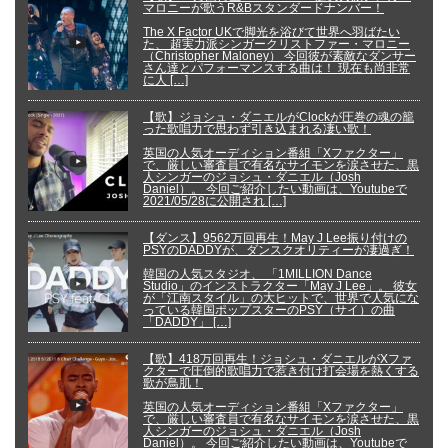
マロニーが歌うR&Bスタンダードナンバー！
The X Factor UKで脚光を浴びて世界へ羽ばたい
た、 超実力派シンガークリストファー・マロニー
（Christopher Maloney） 今回彼が素敵なダンサー
さん達とパフォーマンスする曲は！ 現在も尚非常
に人 […]
【歌】ジョシュ・ダニエルがClockが圧巻の魂の籠
った歌唱力で思わず引き込まれる凄い歌！
英国の人気オーディション番組「Xファクター」
で、厳しい審査員で有名なサイモンを涙させた、黒
人シンガーのジョシュ・ダニエル（Josh
Daniel）。 今回ご紹介したい動画は、Youtubeで
2021/05/28に公開され […]
【ダンス】9562万回再生！May J Lee振り付けの
PSYのDADDYが、ダンスクオリティーが凄過ぎ！
韓国の人気スタジオ、 「1MILLION Dance
Studio」のインストラクター「May J Lee」。 彼女
が「江南スタイル」の大ヒットで、世界で人気にな
っている韓国ポップスターのPSY（サイ）の曲
「DADDY」 […]
【歌】418万回再生！ジョシュ・ダニエルがXファ
クターで圧倒的歌唱力で惹き付け打会場を熱くする
歌が鳥肌！
英国の人気オーディション番組「Xファクター」
で、厳しい審査員で有名なサイモンを涙させた、黒
人シンガーのジョシュ・ダニエル（Josh
Daniel）。 今回ご紹介したい動画は、Youtubeで