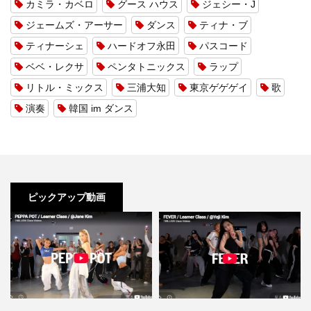
カミラ・カベロ
グース ハウス
ジェシー・J
ジェームズ・アーサー
ダンス
ティナ・ブ
ティナーシェ
ハードオフ永田
パスコード
ベベ・レクサ
ペンタトニックス
ラップ
リトル・ミックス
三浦大知
東京ゲゲゲイ
歌
演奏
韓国 im ダンス
ピックアップ動画