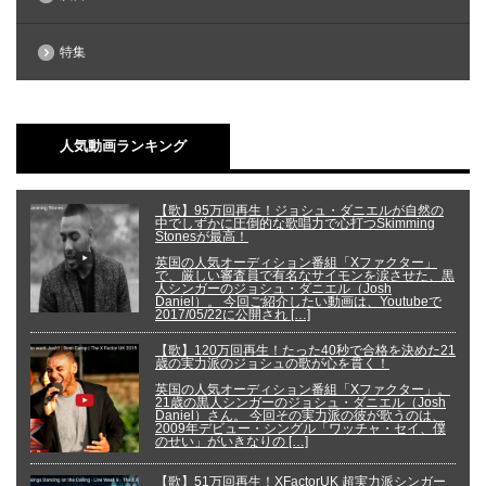
特集
人気動画ランキング
【歌】95万回再生！ジョシュ・ダニエルが自然の
中でしずかに圧倒的な歌唱力で心打つSkimming
Stonesが最高！
英国の人気オーディション番組「Xファクター」
で、厳しい審査員で有名なサイモンを涙させた、黒
人シンガーのジョシュ・ダニエル（Josh
Daniel）。 今回ご紹介したい動画は、Youtubeで
2017/05/22に公開され […]
【歌】120万回再生！たった40秒で合格を決めた21
歳の実力派のジョシュの歌が心を貫く！
英国の人気オーディション番組「Xファクター」。
21歳の黒人シンガーのジョシュ・ダニエル（Josh
Daniel）さん。 今回その実力派の彼が歌うのは、
2009年デビュー・シングル「ワッチャ・セイ、僕
のせい」がいきなりの […]
【歌】51万回再生！XFactorUK 超実力派シンガー