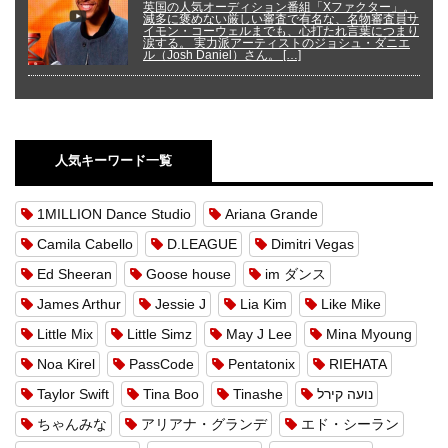
英国の人気オーディション番組「Xファクター」。
滅多に褒めない厳しい審査で有名な、名物審査員サ
イモン・コーウェルまでも、心打たれ言葉につまり
涙する。 実力派アーティストのジョシュ・ダニエ
ル（Josh Daniel）さん。 […]
人気キーワード一覧
1MILLION Dance Studio
Ariana Grande
Camila Cabello
D.LEAGUE
Dimitri Vegas
Ed Sheeran
Goose house
im ダンス
James Arthur
Jessie J
Lia Kim
Like Mike
Little Mix
Little Simz
May J Lee
Mina Myoung
Noa Kirel
PassCode
Pentatonix
RIEHATA
Taylor Swift
Tina Boo
Tinashe
נועה קירל
ちゃんみな
アリアナ・グランデ
エド・シーラン