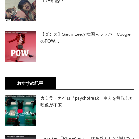
FIREが熱い…
【ダンス】Sieun Leeが韓国人ラッパーCoogie
のPOW…
おすすめ記事
カミラ・カベロ「psychofreak」重力を無視した
映像が不安…
Jane Kim「PEPPA POT」腰を落として波打つレ