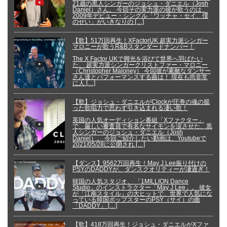
21歳の黒人シンガーのジョシュ・ダニエル（Josh
Daniel）さん。 今回その実力派の彼が歌うのは、
2009年デビュー・シングル「ワッチャ・セイ、僕
のせい」がいきなりの […]
【歌】51万回再生！XFactorUK 超実力派シンガー
マロニーが歌うR&Bスタンダードナンバー！
The X Factor UKで脚光を浴びて世界へ羽ばたい
た、 超実力派シンガークリストファー・マロニー
（Christopher Maloney） 今回彼が素敵なダンサー
さん達とパフォーマンスする曲は！ 現在も尚非常
に人 […]
【歌】ジョシュ・ダニエルがClockが圧巻の魂の籠
った歌唱力で思わず引き込まれる凄い歌！
英国の人気オーディション番組「Xファクター」
で、厳しい審査員で有名なサイモンを涙させた、黒
人シンガーのジョシュ・ダニエル（Josh
Daniel）。 今回ご紹介したい動画は、Youtubeで
2021/05/28に公開され […]
【ダンス】9562万回再生！May J Lee振り付けの
PSYのDADDYが、ダンスクオリティーが凄過ぎ！
韓国の人気スタジオ、 「1MILLION Dance
Studio」のインストラクター「May J Lee」。 彼女
が「江南スタイル」の大ヒットで、世界で人気にな
っている韓国ポップスターのPSY（サイ）の曲
「DADDY」 […]
【歌】418万回再生！ジョシュ・ダニエルがXファ