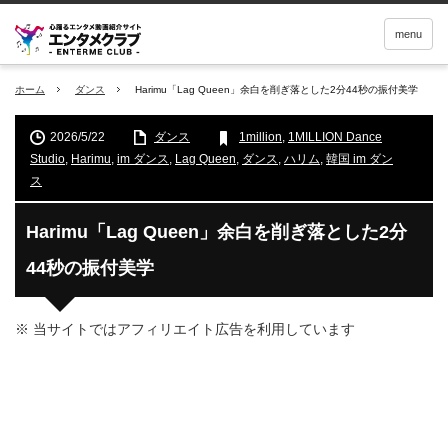
menu
ホーム
ダンス
Harimu「Lag Queen」余白を削ぎ落とした2分44秒の振付美学
2026/5/22
ダンス
1million
,
1MILLION Dance
Studio
,
Harimu
,
im ダンス
,
Lag Queen
,
ダンス
,
ハリム
,
韓国 im ダン
ス
Harimu「Lag Queen」余白を削ぎ落とした2分
44秒の振付美学
※ 当サイトではアフィリエイト広告を利用しています