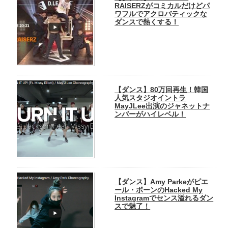
RAISERZがコミカルだけどパ
ワフルでアクロバティックな
ダンスで熱くする！
【ダンス】80万回再生！韓国
人気スタジオイントラ
MayJLee出演のジャネットナ
ンバーがハイレベル！
【ダンス】Amy Parkeがピエ
ール・ボーンのHacked My
Instagramでセンス溢れるダン
スで魅了！