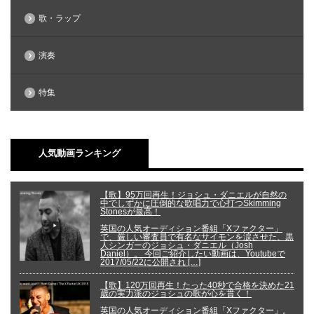
歌・ラップ
演奏
特集
人気動画ランキング
【歌】95万回再生！ジョシュ・ダニエルが自然の
中でしずかに圧倒的な歌唱力で心打つSkimming
Stonesが最高！
英国の人気オーディション番組「Xファクター」
で、厳しい審査員で有名なサイモンを涙させた、黒
人シンガーのジョシュ・ダニエル（Josh
Daniel）。 今回ご紹介したい動画は、Youtubeで
2017/05/22に公開され […]
【歌】120万回再生！たった40秒で合格を決めた21
歳の実力派のジョシュの歌が心を貫く！
英国の人気オーディション番組「Xファクター」。