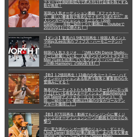
クターで圧倒的歌唱力で惹き付け打会場を熱くする
歌が鳥肌！
英国の人気オーディション番組「Xファクター」
で、厳しい審査員で有名なサイモンを涙させた、黒
人シンガーのジョシュ・ダニエル（Josh
Daniel）。 今回ご紹介したい動画は、Youtubeで
2015/10/11に公開され […]
【ダンス】驚異の1.5憶万回再生！韓国人気イント
ラMayJLee出演の フィフス・ハーモニーナンバ
ー！
韓国の人気スタジオ、「1MILLION Dance Studio」
そこに所属している、人気ダンスインストラクター
May J Leeも出演しているフィフス・ハーモニー
（Fifth Harmony）のWorth It ft […]
【歌】1.2憶回再生！13歳の少女コートニー・ハド
ウィンがパッションある歌声で観客と審査員の心を
鷲掴みにする！
無名のアーティストたちを数々スターダムに引っ張
り上げている有名なオーディション番組America’s
Got Talent(アメリカズ・ゴット・タレント)。 今
回、ご紹介したい動画は13歳の少女がゴールデン
ブザーを獲得し […]
【歌】87万回再生！動画でもジンジン心に響くジ
ョシュのオーディションシーンの動画もやはり心を
撃つ
正に実力派のシンガー候補のジョシュ・ダニエル
(Josh Danie) 前回の記事の動画で、あの有名な審査
員のサンモン・コーウェル（Simon Philip