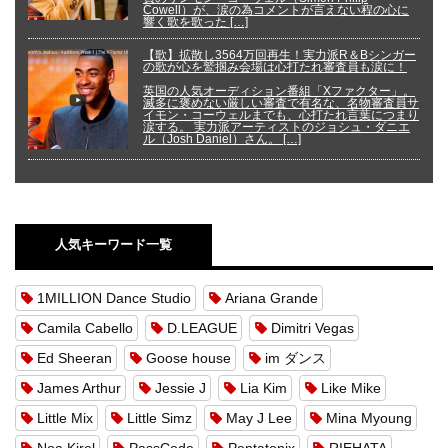
Cowell）が、涙の為コメントが言えない程の心に
響く歌を歌った […]
【歌】拡散し3564万回再生！実力派R＆Bシンガー
の歌が心を鷲掴み会場は心打たれ審査員も涙に！
英国の人気オーディション番組「Xファクター」。
滅多に褒めない厳しい審査で有名な、名物審査員サ
イモン・コーウェルまでも、心打たれ言葉につまり
涙する。 実力派アーティストのジョシュ・ダニエ
ル（Josh Daniel）さん。 […]
人気キーワード一覧
1MILLION Dance Studio
Ariana Grande
Camila Cabello
D.LEAGUE
Dimitri Vegas
Ed Sheeran
Goose house
im ダンス
James Arthur
Jessie J
Lia Kim
Like Mike
Little Mix
Little Simz
May J Lee
Mina Myoung
Noa Kirel
PassCode
Pentatonix
RIEHATA